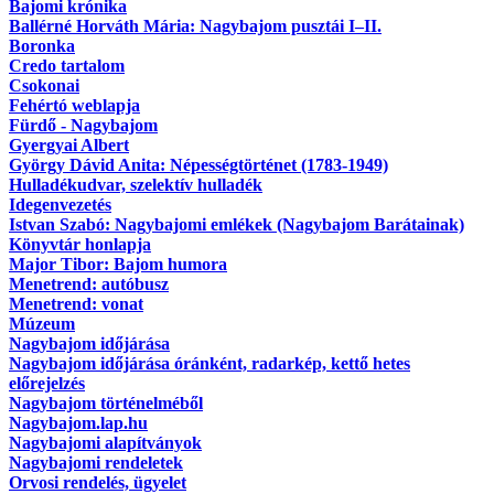
Bajomi krónika
Ballérné Horváth Mária: Nagybajom pusztái I–II.
Boronka
Credo tartalom
Csokonai
Fehértó weblapja
Fürdő - Nagybajom
Gyergyai Albert
György Dávid Anita: Népességtörténet (1783-1949)
Hulladékudvar, szelektív hulladék
Idegenvezetés
Istvan Szabó: Nagybajomi emlékek (Nagybajom Barátainak)
Könyvtár honlapja
Major Tibor: Bajom humora
Menetrend: autóbusz
Menetrend: vonat
Múzeum
Nagybajom időjárása
Nagybajom időjárása óránként, radarkép, kettő hetes
előrejelzés
Nagybajom történelméből
Nagybajom.lap.hu
Nagybajomi alapítványok
Nagybajomi rendeletek
Orvosi rendelés, ügyelet