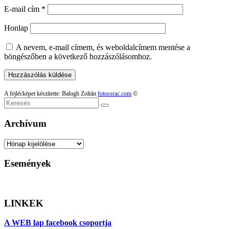
E-mail cím
*
Honlap
A nevem, e-mail címem, és weboldalcímem mentése a
böngészőben a következő hozzászólásomhoz.
A fejlécképet készítette: Balogh Zoltán
fotossrac.com
©
Keresés
Archívum
Archívum
Események
LINKEK
A WEB lap facebook csoportja