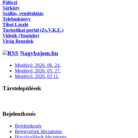
Pálóczi
Sárközy
Szállás, vendéglátás
Telefonkönyv
Tibol László
Turisztikai portál (Zs.V.K.E.)
Videók (Youtube)
Virág Benedek
Nagybajom.hu
Meghívó: 2026. 06. 24.
Meghívó: 2026. 05. 27.
Meghívó: 2026. 03 11.
Társtelepülések
Bejelentkezés
Bejelentkezés
Bejegyzések hírcsatorna
Hozzászólások hírcsatorna