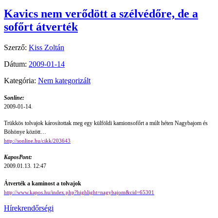
Kavics nem verődött a szélvédőre, de a
sofőrt átverték
Szerző:
Kiss Zoltán
Dátum:
2009-01-14
Kategória:
Nem kategorizált
Sonline:
2009-01-14.
Trükkös tolvajok károsítottak meg egy külföldi kamionsofőrt a múlt héten Nagybajom és
Böhönye között…
http://sonline.hu/cikk/203643
KaposPont:
2009.01.13. 12:47
Átverték a kaminost a tolvajok
http://www.kapos.hu/index.php?highlight=nagybajom&cid=65301
Hírek
rendőrségi