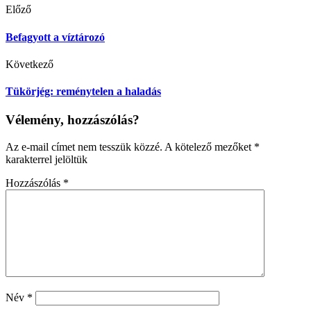
Előző
Befagyott a víztározó
Következő
Tükörjég: reménytelen a haladás
Vélemény, hozzászólás?
Az e-mail címet nem tesszük közzé.
A kötelező mezőket
*
karakterrel jelöltük
Hozzászólás
*
Név
*