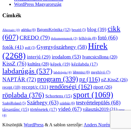
WordPress Magyarország
Címkék
cikk
blog
(39)
BajomiKrónika
(12)
atlétika
(6)
beszéd
(5)
Alternaiv
(4)
(607)
CREDO
(79)
fotó
(66)
felhívás
(8)
dokumentumok
(3)
Hírek
Gyergyószárhegy
(58)
fotók
(41)
golf
(5)
(2268)
irodalom
(53)
interjú
(29)
IvancsicsIlona
(20)
KissZ
(76)
kultúra
(28)
képek
(19)
kézilabda
(17)
labdarúgás
(537)
lábtenisz
(6)
meghívó
(7)
labdrúgás
(4)
program
(339)
pz
(116)
NAPTÁR
(72)
pZ.KissZ
(26)
rendőrségi
(162)
recept/c
(31)
riport
(26)
recept
(10)
sport
(1069)
röplabda
(376)
Schortens
(15)
Szárhegy
(63)
testvértelepülés
(68)
SzabóRoland
(5)
színház
(6)
videó
(67)
választás2019
(21)
társastánc
(15)
történetek
(17)
zene
(4)
Köszönjük
WordPress
&
A sablon szerzője:
Anders Norén