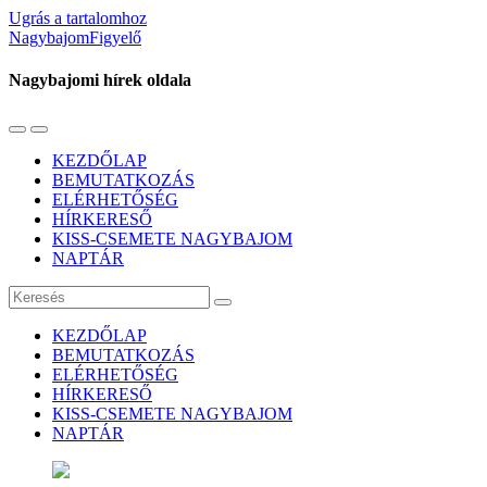
Ugrás a tartalomhoz
NagybajomFigyelő
Nagybajomi hírek oldala
Váltás
Használja
a
a
KEZDŐLAP
mobil
keresés
BEMUTATKOZÁS
menüre
mezőt
ELÉRHETŐSÉG
HÍRKERESŐ
KISS-CSEMETE NAGYBAJOM
NAPTÁR
Keresés
KEZDŐLAP
BEMUTATKOZÁS
ELÉRHETŐSÉG
HÍRKERESŐ
KISS-CSEMETE NAGYBAJOM
NAPTÁR