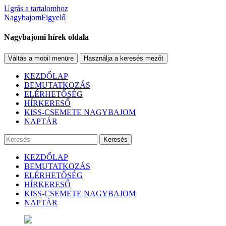
Ugrás a tartalomhoz
NagybajomFigyelő
Nagybajomi hírek oldala
Váltás a mobil menüre
Használja a keresés mezőt
KEZDŐLAP
BEMUTATKOZÁS
ELÉRHETŐSÉG
HÍRKERESŐ
KISS-CSEMETE NAGYBAJOM
NAPTÁR
Keresés
KEZDŐLAP
BEMUTATKOZÁS
ELÉRHETŐSÉG
HÍRKERESŐ
KISS-CSEMETE NAGYBAJOM
NAPTÁR