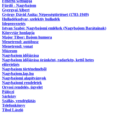
Fehértó weblapja
Fürdő - Nagybajom
Gyergyai Albert
György Dávid Anita: Népességtörténet (1783-1949)
Hulladékudvar, szelektív hulladék
Idegenvezetés
Istvan Szabó: Nagybajomi emlékek (Nagybajom Barátainak)
Könyvtár honlapja
Major Tibor: Bajom humora
Menetrend: autóbusz
Menetrend: vonat
Múzeum
Nagybajom időjárása
Nagybajom időjárása óránként, radarkép, kettő hetes
előrejelzés
Nagybajom történelméből
Nagybajom.lap.hu
Nagybajomi alapítványok
Nagybajomi rendeletek
Orvosi rendelés, ügyelet
Pálóczi
Sárközy
Szállás, vendéglátás
Telefonkönyv
Tibol László