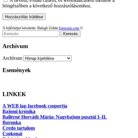
A nevem, e-mail címem, és weboldalcímem mentése a
böngészőben a következő hozzászólásomhoz.
A fejlécképet készítette: Balogh Zoltán
fotossrac.com
©
Keresés
Archívum
Archívum
Események
LINKEK
A WEB lap facebook csoportja
Bajomi krónika
Ballérné Horváth Mária: Nagybajom pusztái I–II.
Boronka
Credo tartalom
Csokonai