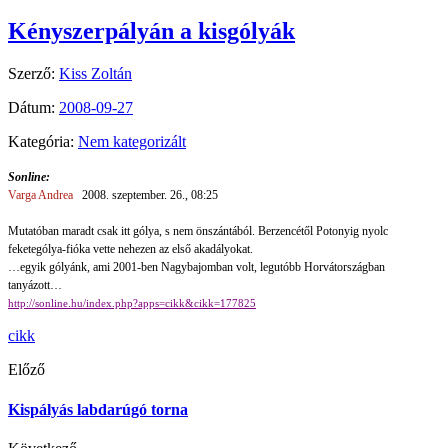
Kényszerpályán a kisgólyák
Szerző:
Kiss Zoltán
Dátum:
2008-09-27
Kategória:
Nem kategorizált
Sonline:
Varga Andrea
2008. szeptember. 26., 08:25
Mutatóban maradt csak itt gólya, s nem önszántából. Berzencétől Potonyig nyolc
feketególya-fióka vette nehezen az első akadályokat.
…egyik gólyánk, ami 2001-ben Nagybajomban volt, legutóbb Horvátországban
tanyázott…
http://sonline.hu/index.php?apps=cikk&cikk=177825
cikk
Előző
Kispályás labdarúgó torna