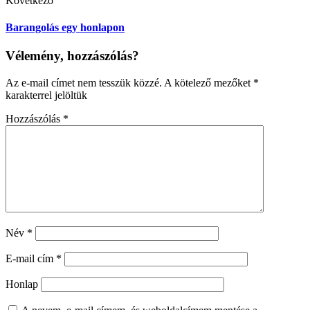
Következő
Barangolás egy honlapon
Vélemény, hozzászólás?
Az e-mail címet nem tesszük közzé.
A kötelező mezőket
*
karakterrel jelöltük
Hozzászólás
*
Név
*
E-mail cím
*
Honlap