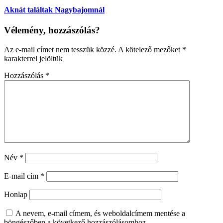
Aknát találtak Nagybajomnál
Vélemény, hozzászólás?
Az e-mail címet nem tesszük közzé.
A kötelező mezőket
*
karakterrel jelöltük
Hozzászólás
*
Név
*
E-mail cím
*
Honlap
A nevem, e-mail címem, és weboldalcímem mentése a
böngészőben a következő hozzászólásomhoz.