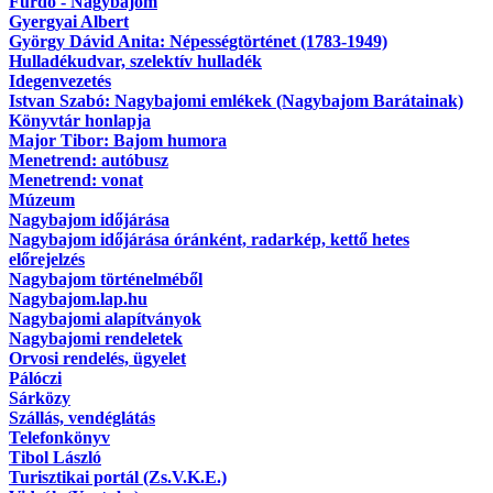
Fürdő - Nagybajom
Gyergyai Albert
György Dávid Anita: Népességtörténet (1783-1949)
Hulladékudvar, szelektív hulladék
Idegenvezetés
Istvan Szabó: Nagybajomi emlékek (Nagybajom Barátainak)
Könyvtár honlapja
Major Tibor: Bajom humora
Menetrend: autóbusz
Menetrend: vonat
Múzeum
Nagybajom időjárása
Nagybajom időjárása óránként, radarkép, kettő hetes
előrejelzés
Nagybajom történelméből
Nagybajom.lap.hu
Nagybajomi alapítványok
Nagybajomi rendeletek
Orvosi rendelés, ügyelet
Pálóczi
Sárközy
Szállás, vendéglátás
Telefonkönyv
Tibol László
Turisztikai portál (Zs.V.K.E.)