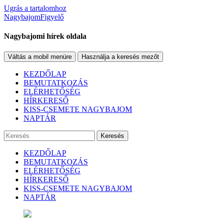
Ugrás a tartalomhoz
NagybajomFigyelő
Nagybajomi hírek oldala
Váltás a mobil menüre
Használja a keresés mezőt
KEZDŐLAP
BEMUTATKOZÁS
ELÉRHETŐSÉG
HÍRKERESŐ
KISS-CSEMETE NAGYBAJOM
NAPTÁR
Keresés
KEZDŐLAP
BEMUTATKOZÁS
ELÉRHETŐSÉG
HÍRKERESŐ
KISS-CSEMETE NAGYBAJOM
NAPTÁR