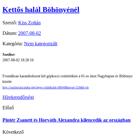
Kettős halál Böhönyénél
Szerző:
Kiss Zoltán
Dátum:
2007-08-02
Kategória:
Nem kategorizált
Sonline:
2007-08-02 18:28:16
Frontálisan karambolozott két gépkocsi csütörtökön a 61-es úton Nagybajom és Böhönye
között.
http://sonline.hu/index.php?apps=cikk&cikk=88048&rovat=210&fr=sh
Hírek
rendőrségi
Előző
Pintér Zsanett és Horváth Alexandra kilencedik az országban
Következő