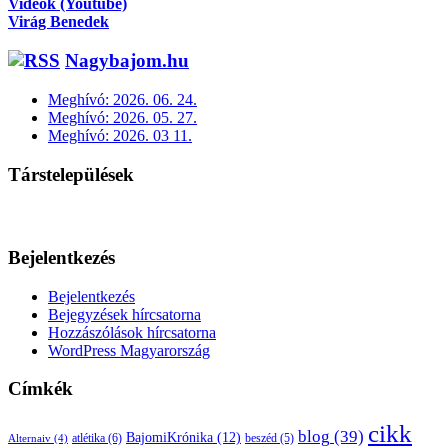
Videók (Youtube)
Virág Benedek
Nagybajom.hu
Meghívó: 2026. 06. 24.
Meghívó: 2026. 05. 27.
Meghívó: 2026. 03 11.
Társtelepülések
Bejelentkezés
Bejelentkezés
Bejegyzések hírcsatorna
Hozzászólások hírcsatorna
WordPress Magyarország
Címkék
cikk
blog
(39)
BajomiKrónika
(12)
atlétika
(6)
beszéd
(5)
Alternaiv
(4)