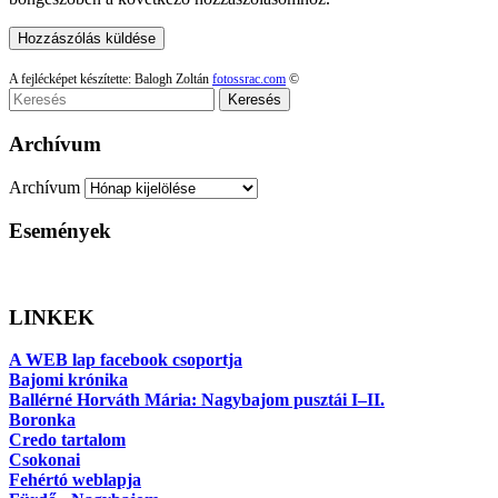
A fejlécképet készítette: Balogh Zoltán
fotossrac.com
©
Keresés
Archívum
Archívum
Események
LINKEK
A WEB lap facebook csoportja
Bajomi krónika
Ballérné Horváth Mária: Nagybajom pusztái I–II.
Boronka
Credo tartalom
Csokonai
Fehértó weblapja