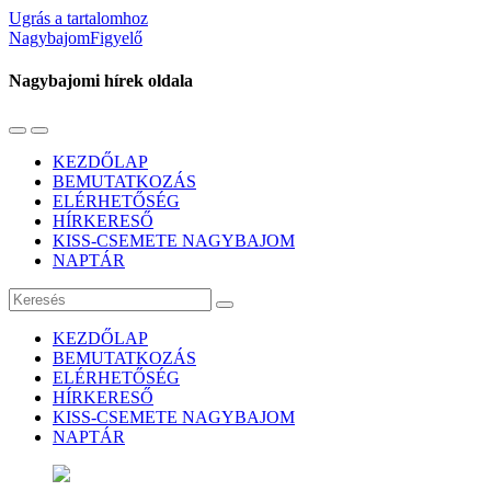
Ugrás a tartalomhoz
NagybajomFigyelő
Nagybajomi hírek oldala
Váltás
Használja
a
a
KEZDŐLAP
mobil
keresés
BEMUTATKOZÁS
menüre
mezőt
ELÉRHETŐSÉG
HÍRKERESŐ
KISS-CSEMETE NAGYBAJOM
NAPTÁR
Keresés
KEZDŐLAP
BEMUTATKOZÁS
ELÉRHETŐSÉG
HÍRKERESŐ
KISS-CSEMETE NAGYBAJOM
NAPTÁR