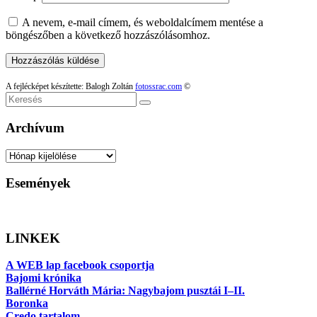
A nevem, e-mail címem, és weboldalcímem mentése a
böngészőben a következő hozzászólásomhoz.
A fejlécképet készítette: Balogh Zoltán
fotossrac.com
©
Keresés
Archívum
Archívum
Események
LINKEK
A WEB lap facebook csoportja
Bajomi krónika
Ballérné Horváth Mária: Nagybajom pusztái I–II.
Boronka
Credo tartalom