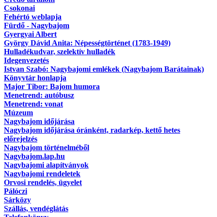
Csokonai
Fehértó weblapja
Fürdő - Nagybajom
Gyergyai Albert
György Dávid Anita: Népességtörténet (1783-1949)
Hulladékudvar, szelektív hulladék
Idegenvezetés
Istvan Szabó: Nagybajomi emlékek (Nagybajom Barátainak)
Könyvtár honlapja
Major Tibor: Bajom humora
Menetrend: autóbusz
Menetrend: vonat
Múzeum
Nagybajom időjárása
Nagybajom időjárása óránként, radarkép, kettő hetes
előrejelzés
Nagybajom történelméből
Nagybajom.lap.hu
Nagybajomi alapítványok
Nagybajomi rendeletek
Orvosi rendelés, ügyelet
Pálóczi
Sárközy
Szállás, vendéglátás