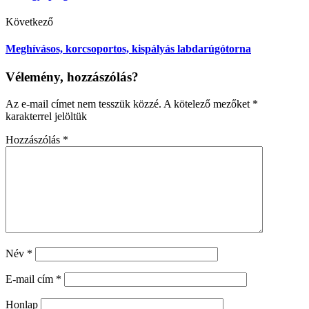
Következő
Meghívásos, korcsoportos, kispályás labdarúgótorna
Vélemény, hozzászólás?
Az e-mail címet nem tesszük közzé.
A kötelező mezőket
*
karakterrel jelöltük
Hozzászólás
*
Név
*
E-mail cím
*
Honlap