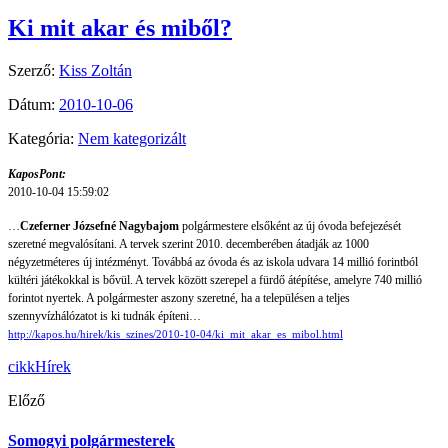
Ki mit akar és miből?
Szerző:
Kiss Zoltán
Dátum:
2010-10-06
Kategória:
Nem kategorizált
KaposPont:
2010-10-04 15:59:02
…
Czeferner Józsefné Nagybajom
polgármestere elsőként az új óvoda befejezését
szeretné megvalósítani. A tervek szerint 2010. decemberében átadják az 1000
négyzetméteres új intézményt. Továbbá az óvoda és az iskola udvara 14 millió forintból
kültéri játékokkal is bővül. A tervek között szerepel a fürdő átépítése, amelyre 740 millió
forintot nyertek. A polgármester aszony szeretné, ha a településen a teljes
szennyvízhálózatot is ki tudnák építeni…
http://kapos.hu/hirek/kis_szines/2010-10-04/ki_mit_akar_es_mibol.html
cikk
Hírek
Előző
Somogyi polgármesterek