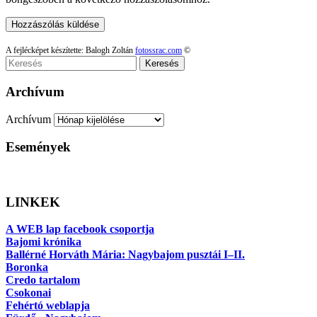
A fejlécképet készítette: Balogh Zoltán
fotossrac.com
©
Keresés
Archívum
Archívum
Események
LINKEK
A WEB lap facebook csoportja
Bajomi krónika
Ballérné Horváth Mária: Nagybajom pusztái I–II.
Boronka
Credo tartalom
Csokonai
Fehértó weblapja