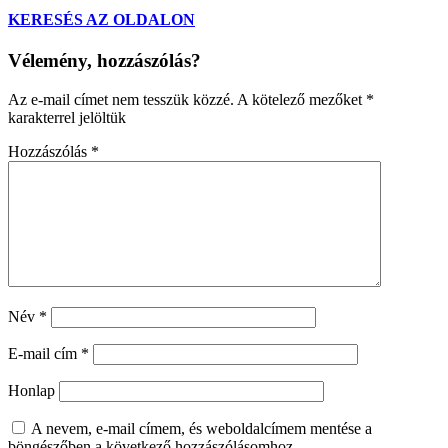
KERESÉS AZ OLDALON
Vélemény, hozzászólás?
Az e-mail címet nem tesszük közzé.
A kötelező mezőket
*
karakterrel jelöltük
Hozzászólás
*
Név
*
E-mail cím
*
Honlap
A nevem, e-mail címem, és weboldalcímem mentése a
böngészőben a következő hozzászólásomhoz.