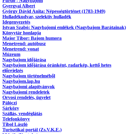
Fürdő - Nagybajom
Gyergyai Albert
György Dávid Anita: Népességtörténet (1783-1949)
Hulladékudvar, szelektív hulladék
Idegenvezetés
Istvan Szabó: Nagybajomi emlékek (Nagybajom Barátainak)
Könyvtár honlapja
Major Tibor: Bajom humora
Menetrend: autóbusz
Menetrend: vonat
Múzeum
Nagybajom időjárása
Nagybajom időjárása óránként, radarkép, kettő hetes
előrejelzés
Nagybajom történelméből
Nagybajom.lap.hu
Nagybajomi alapítványok
Nagybajomi rendeletek
Orvosi rendelés, ügyelet
Pálóczi
Sárközy
Szállás, vendéglátás
Telefonkönyv
Tibol László
Turisztikai portál (Zs.V.K.E.)