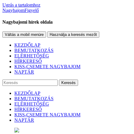
Ugrás a tartalomhoz
NagybajomFigyelő
Nagybajomi hírek oldala
Váltás a mobil menüre
Használja a keresés mezőt
KEZDŐLAP
BEMUTATKOZÁS
ELÉRHETŐSÉG
HÍRKERESŐ
KISS-CSEMETE NAGYBAJOM
NAPTÁR
Keresés
KEZDŐLAP
BEMUTATKOZÁS
ELÉRHETŐSÉG
HÍRKERESŐ
KISS-CSEMETE NAGYBAJOM
NAPTÁR