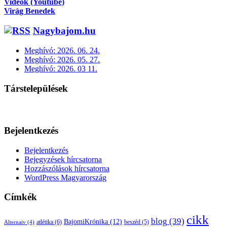
Videók (Youtube)
Virág Benedek
Nagybajom.hu
Meghívó: 2026. 06. 24.
Meghívó: 2026. 05. 27.
Meghívó: 2026. 03 11.
Társtelepülések
Bejelentkezés
Bejelentkezés
Bejegyzések hírcsatorna
Hozzászólások hírcsatorna
WordPress Magyarország
Címkék
cikk
blog
(39)
BajomiKrónika
(12)
atlétika
(6)
beszéd
(5)
Alternaiv
(4)