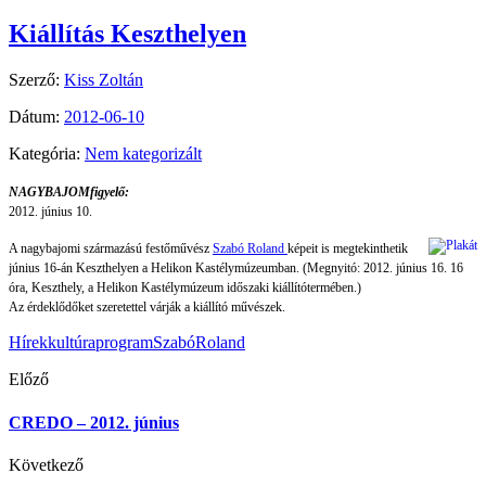
Kiállítás Keszthelyen
Szerző:
Kiss Zoltán
Dátum:
2012-06-10
Kategória:
Nem kategorizált
NAGYBAJOMfigyelő:
2012. június 10.
A nagybajomi származású festőművész
Szabó Roland
képeit is megtekinthetik
június 16-án Keszthelyen a Helikon Kastélymúzeumban. (Megnyitó: 2012. június 16. 16
óra, Keszthely, a Helikon Kastélymúzeum időszaki kiállítótermében.)
Az érdeklődőket szeretettel várják a kiállító művészek.
Hírek
kultúra
program
SzabóRoland
Előző
CREDO – 2012. június
Következő