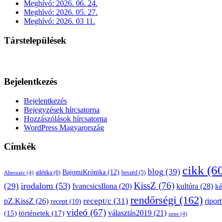
Meghívó: 2026. 06. 24.
Meghívó: 2026. 05. 27.
Meghívó: 2026. 03 11.
Társtelepülések
Bejelentkezés
Bejelentkezés
Bejegyzések hírcsatorna
Hozzászólások hírcsatorna
WordPress Magyarország
Címkék
cikk
(6
blog
(39)
BajomiKrónika
(12)
atlétika
(6)
beszéd
(5)
Alternaiv
(4)
KissZ
(76)
irodalom
(53)
(29)
kultúra
(28)
IvancsicsIlona
(20)
k
rendőrségi
(162)
pZ.KissZ
(26)
recept/c
(31)
riport
recept
(10)
videó
(67)
választás2019
(21)
(15)
történetek
(17)
zene
(4)