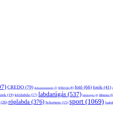
07)
CREDO
(79)
fotó
(66)
fotók
(41)
felhívás
(8)
dokumentumok
(3)
labdarúgás
(537)
épek
(19)
kézilabda
(17)
lábtenisz
(6
labdrúgás
(4)
sport
(1069)
röplabda
(376)
(26)
Schortens
(15)
Szabó