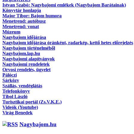
Istvan Szabó: Nagybajomi emlékek (Nagybajom Barátainak)
Könyvtár honlapja
Major Tibor: Bajom humora
Menetrend: autóbusz
Menetrend: vonat
Múzeum
Nagybajom időjárása
Nagybajom időjárása óránként, radarkép, kettő hetes előrejelzés
Nagybajom történelméből
Nagybajom.lap.hu
Nagybajomi alapítványok
Nagybajomi rendeletek
Orvosi rendelés, ügyelet
Pálóczi
Sárközy
Szállás, vendéglátás
Telefonkönyv
Tibol László
Turisztikai portál (Zs.V.K.E.)
Videók (Youtube)
Virág Benedek
Nagybajom.hu