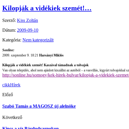
Kilopják a vidékiek szemét!…
Szerző:
Kiss Zoltán
Dátum:
2009-09-10
Kategória:
Nem kategorizált
Sonline:
2009. szeptember 9. 18:21
Harsányi Miklós
Kilopják a vidékiek szemét! Kaszával támadnak a tolvajok
Van olyan település, ahol nem ajánlott kiszállni az autóból – a vasvillás, kigyúrt tolvajokkal
http://sonline.hu/somogy/kek-hirek-bulvar/kilopjak-a-videkiek-szem
cikk
Hírek
Előző
Szabó Tamás a MAGOSZ új alelnöke
Következő
Kincs a víz Bárdudvarnokon