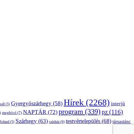
Hírek
(2268)
Gyergyószárhegy
(58)
interjú
golf
(5)
program
(339)
pz
(116)
NAPTÁR
(72)
)
meghívó
(7)
Szárhegy
(63)
testvértelepülés
(68)
társastánc
Roland
(5)
színház
(6)