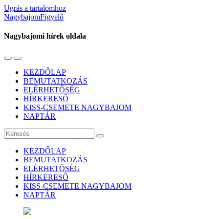
Ugrás a tartalomhoz
NagybajomFigyelő
Nagybajomi hírek oldala
Váltás
Használja
a
a
KEZDŐLAP
mobil
keresés
BEMUTATKOZÁS
menüre
mezőt
ELÉRHETŐSÉG
HÍRKERESŐ
KISS-CSEMETE NAGYBAJOM
NAPTÁR
Keresés
KEZDŐLAP
BEMUTATKOZÁS
ELÉRHETŐSÉG
HÍRKERESŐ
KISS-CSEMETE NAGYBAJOM
NAPTÁR