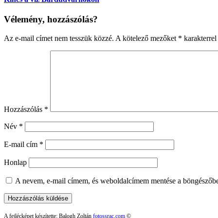
Vélemény, hozzászólás?
Az e-mail címet nem tesszük közzé.
A kötelező mezőket
*
karakterrel 
Hozzászólás
*
Név
*
E-mail cím
*
Honlap
A nevem, e-mail címem, és weboldalcímem mentése a böngészőb
A fejlécképet készítette: Balogh Zoltán
fotossrac.com
©