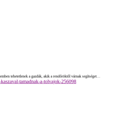
 szemben tehetetlenek a gazdák, akik a rendőröktől várnak segítséget…
et-kaszaval-tamadnak-a-tolvajok-256098