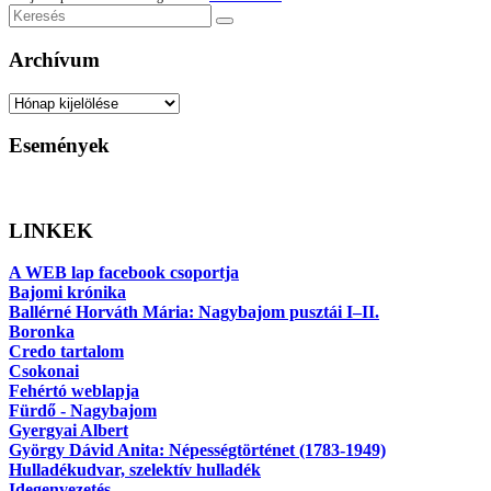
Keresés
Archívum
Archívum
Események
LINKEK
A WEB lap facebook csoportja
Bajomi krónika
Ballérné Horváth Mária: Nagybajom pusztái I–II.
Boronka
Credo tartalom
Csokonai
Fehértó weblapja
Fürdő - Nagybajom
Gyergyai Albert
György Dávid Anita: Népességtörténet (1783-1949)
Hulladékudvar, szelektív hulladék
Idegenvezetés