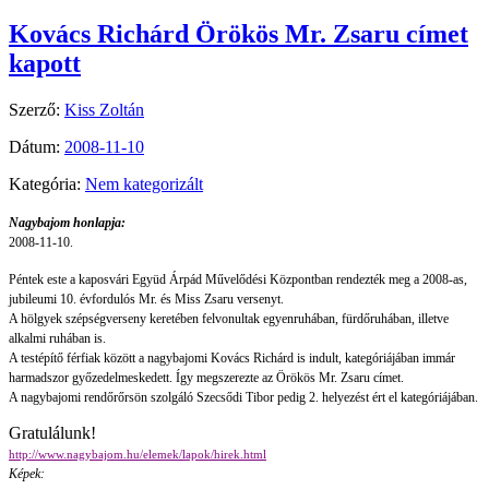
Kovács Richárd Örökös Mr. Zsaru címet
kapott
Szerző:
Kiss Zoltán
Dátum:
2008-11-10
Kategória:
Nem kategorizált
Nagybajom honlapja:
2008-11-10.
Péntek este a kaposvári Együd Árpád Művelődési Központban rendezték meg a 2008-as,
jubileumi 10. évfordulós Mr. és Miss Zsaru versenyt.
A hölgyek szépségverseny keretében felvonultak egyenruhában, fürdőruhában, illetve
alkalmi ruhában is.
A testépítő férfiak között a nagybajomi Kovács Richárd is indult, kategóriájában immár
harmadszor győzedelmeskedett. Így megszerezte az Örökös Mr. Zsaru címet.
A nagybajomi rendőrőrsön szolgáló Szecsődi Tibor pedig 2. helyezést ért el kategóriájában.
Gratulálunk!
http://www.nagybajom.hu/elemek/lapok/hirek.html
Képek: