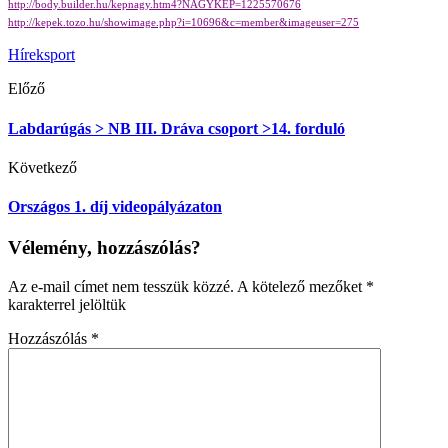
http://body.builder.hu/kepnagy.htm4?NAGYKEP=1225570676
http://kepek.tozo.hu/showimage.php?i=10696&c=member&imageuser=275
Hírek
sport
Előző
Labdarúgás > NB III. Dráva csoport >14. forduló
Következő
Országos 1. díj videopályázaton
Vélemény, hozzászólás?
Az e-mail címet nem tesszük közzé.
A kötelező mezőket
*
karakterrel jelöltük
Hozzászólás
*