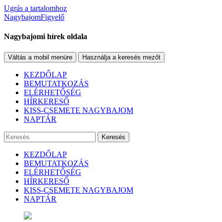
Ugrás a tartalomhoz
NagybajomFigyelő
Nagybajomi hírek oldala
Váltás a mobil menüre
Használja a keresés mezőt
KEZDŐLAP
BEMUTATKOZÁS
ELÉRHETŐSÉG
HÍRKERESŐ
KISS-CSEMETE NAGYBAJOM
NAPTÁR
Keresés
KEZDŐLAP
BEMUTATKOZÁS
ELÉRHETŐSÉG
HÍRKERESŐ
KISS-CSEMETE NAGYBAJOM
NAPTÁR