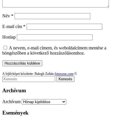
Név
*
E-mail cím
*
Honlap
A nevem, e-mail címem, és weboldalcímem mentése a
böngészőben a következő hozzászólásomhoz.
A fejlécképet készítette: Balogh Zoltán
fotossrac.com
©
Keresés
Archívum
Archívum
Események