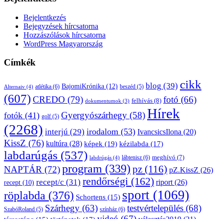
Bejelentkezés
Bejegyzések hírcsatorna
Hozzászólások hírcsatorna
WordPress Magyarország
Címkék
cikk
blog
(39)
BajomiKrónika
(12)
atlétika
(6)
beszéd
(5)
Alternaiv
(4)
(607)
CREDO
(79)
fotó
(66)
felhívás
(8)
dokumentumok
(3)
Hírek
Gyergyószárhegy
(58)
fotók
(41)
golf
(5)
(2268)
irodalom
(53)
interjú
(29)
IvancsicsIlona
(20)
KissZ
(76)
kultúra
(28)
képek
(19)
kézilabda
(17)
labdarúgás
(537)
lábtenisz
(6)
meghívó
(7)
labdrúgás
(4)
program
(339)
pz
(116)
NAPTÁR
(72)
pZ.KissZ
(26)
rendőrségi
(162)
recept/c
(31)
riport
(26)
recept
(10)
sport
(1069)
röplabda
(376)
Schortens
(15)
Szárhegy
(63)
testvértelepülés
(68)
SzabóRoland
(5)
színház
(6)
videó
(67)