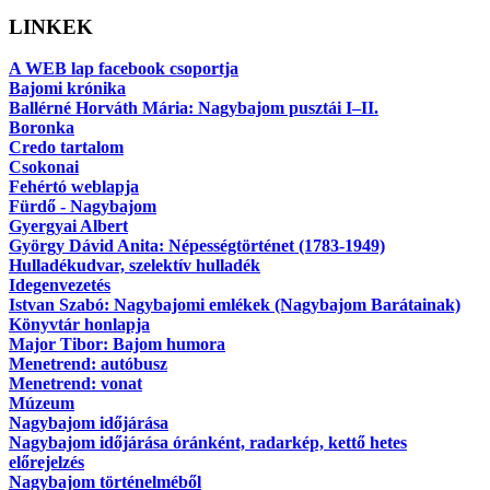
LINKEK
A WEB lap facebook csoportja
Bajomi krónika
Ballérné Horváth Mária: Nagybajom pusztái I–II.
Boronka
Credo tartalom
Csokonai
Fehértó weblapja
Fürdő - Nagybajom
Gyergyai Albert
György Dávid Anita: Népességtörténet (1783-1949)
Hulladékudvar, szelektív hulladék
Idegenvezetés
Istvan Szabó: Nagybajomi emlékek (Nagybajom Barátainak)
Könyvtár honlapja
Major Tibor: Bajom humora
Menetrend: autóbusz
Menetrend: vonat
Múzeum
Nagybajom időjárása
Nagybajom időjárása óránként, radarkép, kettő hetes
előrejelzés
Nagybajom történelméből