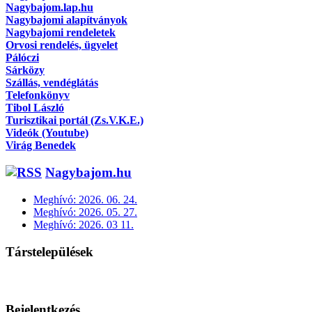
Nagybajom.lap.hu
Nagybajomi alapítványok
Nagybajomi rendeletek
Orvosi rendelés, ügyelet
Pálóczi
Sárközy
Szállás, vendéglátás
Telefonkönyv
Tibol László
Turisztikai portál (Zs.V.K.E.)
Videók (Youtube)
Virág Benedek
Nagybajom.hu
Meghívó: 2026. 06. 24.
Meghívó: 2026. 05. 27.
Meghívó: 2026. 03 11.
Társtelepülések
Bejelentkezés