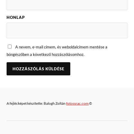
HONLAP
A nevem, e-mail címem, és weboldalcímem mentése a
böngészőben a következő hozzászólásomhoz.
A fejlécképet készítette: Balogh Zoltán
fotossrac.com
©