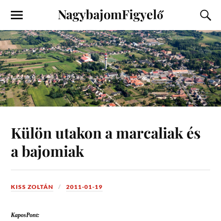
NagybajomFigyelő
Külön utakon a marcaliak és
a bajomiak
KISS ZOLTÁN
2011-01-19
KaposPont: