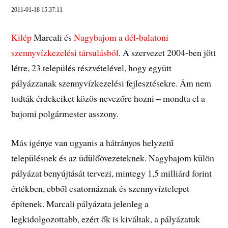
2011-01-18 15:37:11
Kilép
Marcali és
Nagybajom a dél-balatoni
szennyvízkezelési társulásból
. A szervezet 2004-ben jött
létre, 23 település részvételével, hogy együtt
pályázzanak szennyvízkezelési fejlesztésekre. Ám nem
tudták érdekeiket közös nevezőre hozni – mondta el a
bajomi polgármester asszony.
Más igénye van ugyanis a hátrányos helyzetű
településnek és az üdülőövezeteknek. Nagybajom külön
pályázat benyújtását tervezi, mintegy 1,5 milliárd forint
értékben, ebből csatornáznak és szennyvíztelepet
építenek. Marcali pályázata jelenleg a
legkidolgozottabb, ezért ők is kiváltak, a pályázatuk