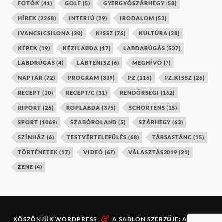
FOTÓK
(41)
GOLF
(5)
GYERGYÓSZÁRHEGY
(58)
HÍREK
(2268)
INTERJÚ
(29)
IRODALOM
(53)
IVANCSICSILONA
(20)
KISSZ
(76)
KULTÚRA
(28)
KÉPEK
(19)
KÉZILABDA
(17)
LABDARÚGÁS
(537)
LABDRÚGÁS
(4)
LÁBTENISZ
(6)
MEGHÍVÓ
(7)
NAPTÁR
(72)
PROGRAM
(339)
PZ
(116)
PZ.KISSZ
(26)
RECEPT
(10)
RECEPT/C
(31)
RENDŐRSÉGI
(162)
RIPORT
(26)
RÖPLABDA
(376)
SCHORTENS
(15)
SPORT
(1069)
SZABÓROLAND
(5)
SZÁRHEGY
(63)
SZÍNHÁZ
(6)
TESTVÉRTELEPÜLÉS
(68)
TÁRSASTÁNC
(15)
TÖRTÉNETEK
(17)
VIDEÓ
(67)
VÁLASZTÁS2019
(21)
ZENE
(4)
&
KÖSZÖNJÜK
WORDPRESS
A SABLON SZERZŐJE:
ANDERS