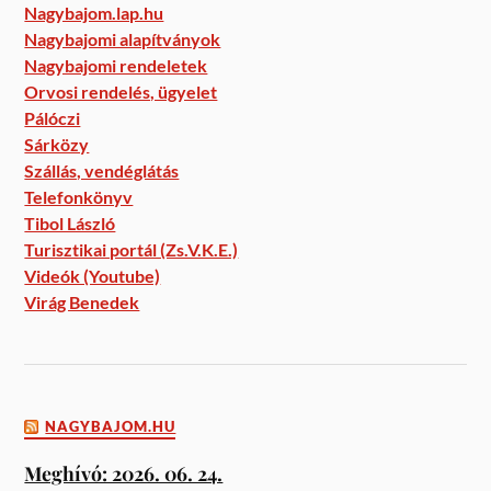
Nagybajom.lap.hu
Nagybajomi alapítványok
Nagybajomi rendeletek
Orvosi rendelés, ügyelet
Pálóczi
Sárközy
Szállás, vendéglátás
Telefonkönyv
Tibol László
Turisztikai portál (Zs.V.K.E.)
Videók (Youtube)
Virág Benedek
NAGYBAJOM.HU
Meghívó: 2026. 06. 24.