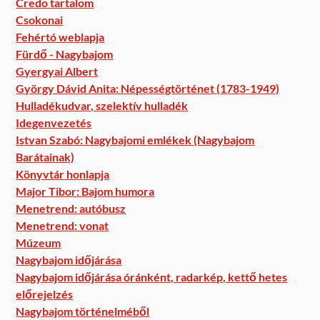
Credo tartalom
Csokonai
Fehértó weblapja
Fürdő - Nagybajom
Gyergyai Albert
György Dávid Anita: Népességtörténet (1783-1949)
Hulladékudvar, szelektív hulladék
Idegenvezetés
Istvan Szabó: Nagybajomi emlékek (Nagybajom
Barátainak)
Könyvtár honlapja
Major Tibor: Bajom humora
Menetrend: autóbusz
Menetrend: vonat
Múzeum
Nagybajom időjárása
Nagybajom időjárása óránként, radarkép, kettő hetes
előrejelzés
Nagybajom történelméből