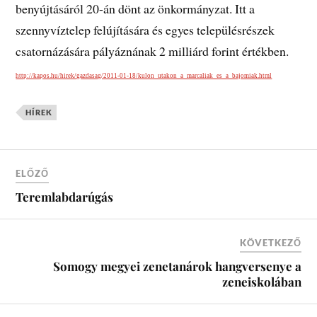
benyújtásáról 20-án dönt az önkormányzat. Itt a
szennyvíztelep felújítására és egyes településrészek
csatornázására pályáznának 2 milliárd forint értékben.
http://kapos.hu/hirek/gazdasag/2011-01-18/kulon_utakon_a_marcaliak_es_a_bajomiak.html
HÍREK
ELŐZŐ
Teremlabdarúgás
KÖVETKEZŐ
Somogy megyei zenetanárok hangversenye a
zeneiskolában