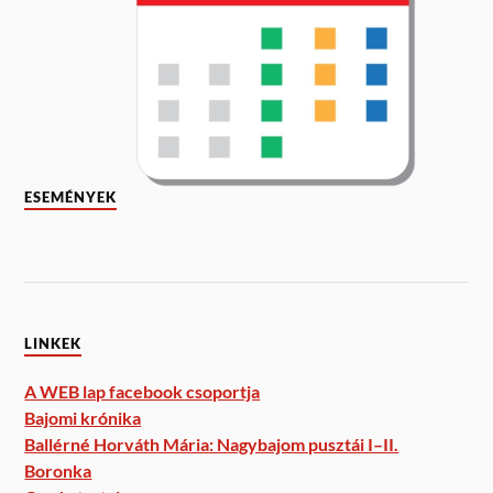
ESEMÉNYEK
LINKEK
A WEB lap facebook csoportja
Bajomi krónika
Ballérné Horváth Mária: Nagybajom pusztái I–II.
Boronka