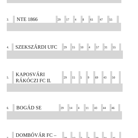
NTE 1866
3.
29
17
4
8
61
47
55
SZEKSZÁRDI UFC
4.
29
15
10
4
57
31
55
KAPOSVÁRI
5.
29
15
5
9
69
43
50
RÁKÓCZI FC II.
BOGÁD SE
6.
29
14
4
11
43
44
46
DOMBÓVÁR FC –