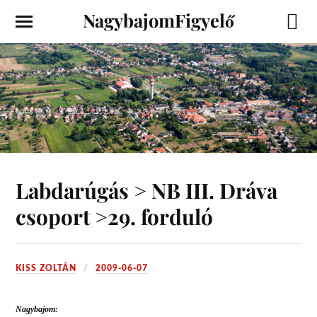
NagybajomFigyelő
Labdarúgás > NB III. Dráva
csoport >29. forduló
KISS ZOLTÁN
2009-06-07
Nagybajom: