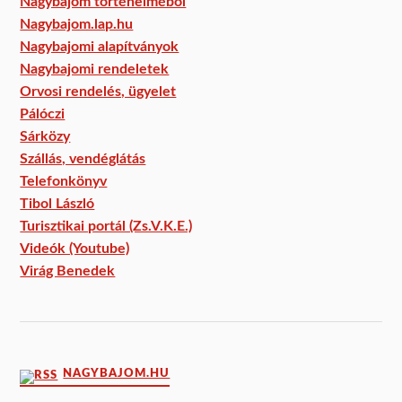
Nagybajom történelméből
Nagybajom.lap.hu
Nagybajomi alapítványok
Nagybajomi rendeletek
Orvosi rendelés, ügyelet
Pálóczi
Sárközy
Szállás, vendéglátás
Telefonkönyv
Tibol László
Turisztikai portál (Zs.V.K.E.)
Videók (Youtube)
Virág Benedek
NAGYBAJOM.HU