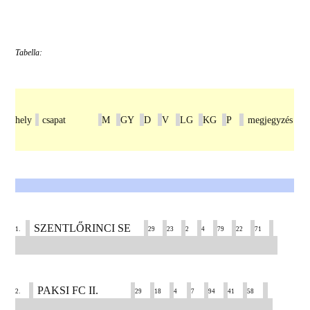
Tabella:
hely
csapat
M
GY
D
V
LG
KG
P
megjegyzés
SZENTLŐRINCI SE
1.
29
23
2
4
79
22
71
PAKSI FC II.
2.
29
18
4
7
94
41
58