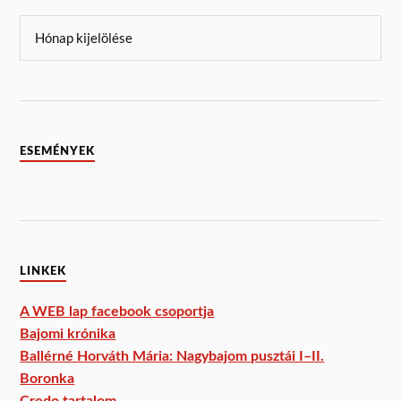
ESEMÉNYEK
LINKEK
A WEB lap facebook csoportja
Bajomi krónika
Ballérné Horváth Mária: Nagybajom pusztái I–II.
Boronka
Credo tartalom