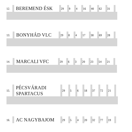
BEREMEND ÉSK
12.
29
9
4
16
40
62
31
BONYHÁD VLC
13.
29
8
4
17
38
69
28
MARCALI VFC
14.
29
6
3
20
23
54
21
PÉCSVÁRADI
15.
29
5
6
18
37
72
21
SPARTACUS
AC NAGYBAJOM
16.
29
5
4
20
32
77
19