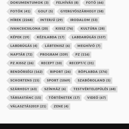
DOKUMENTUMOK
(3)
FELHÍVÁS
(8)
FOTÓ
(66)
FOTÓK
(41)
GOLF
(5)
GYERGYÓSZÁRHEGY
(58)
HÍREK
(2268)
INTERJÚ
(29)
IRODALOM
(53)
IVANCSICSILONA
(20)
KISSZ
(76)
KULTÚRA
(28)
KÉPEK
(19)
KÉZILABDA
(17)
LABDARÚGÁS
(537)
LABDRÚGÁS
(4)
LÁBTENISZ
(6)
MEGHÍVÓ
(7)
NAPTÁR
(72)
PROGRAM
(339)
PZ
(116)
PZ.KISSZ
(26)
RECEPT
(10)
RECEPT/C
(31)
RENDŐRSÉGI
(162)
RIPORT
(26)
RÖPLABDA
(376)
SCHORTENS
(15)
SPORT
(1069)
SZABÓROLAND
(5)
SZÁRHEGY
(63)
SZÍNHÁZ
(6)
TESTVÉRTELEPÜLÉS
(68)
TÁRSASTÁNC
(15)
TÖRTÉNETEK
(17)
VIDEÓ
(67)
VÁLASZTÁS2019
(21)
ZENE
(4)