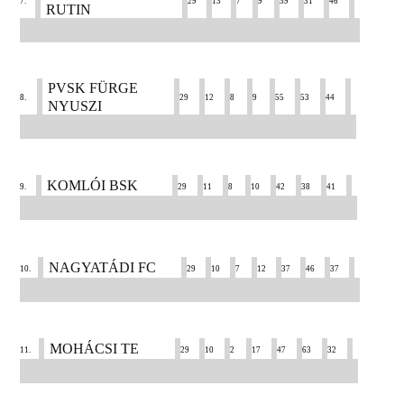
7.
29
13
7
9
39
31
46
RUTIN
PVSK FÜRGE
8.
29
12
8
9
55
53
44
NYUSZI
KOMLÓI BSK
9.
29
11
8
10
42
38
41
NAGYATÁDI FC
10.
29
10
7
12
37
46
37
MOHÁCSI TE
11.
29
10
2
17
47
63
32