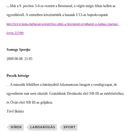
…
Már a 9. percben 3-0-ra vezetett a Beremend, a végén mégis félnie kellett az
egyenlítéstől. A szünetben köszöntötték a hazaiak U13-as bajnokcsapatát.
http://www.bama.hu/baranya/sport/foci-nbiii-a-beremend-izgulhatott-a-mohacs-harmat-
fejelt-237590
Somogy Sportja:
2009.06.08. 21:05
Pocsék hétvége
…A második félidőben a hátrányából folyamatosan faragott a vendégcsapat, de
egyenlítenie már nem sikerült. Gratulálunk Diviánszki első NB III-as mérkőzéséhez,
és Óvári első NB III-as góljához.
Törő Balázs
HÍREK
LABDARÚGÁS
SPORT