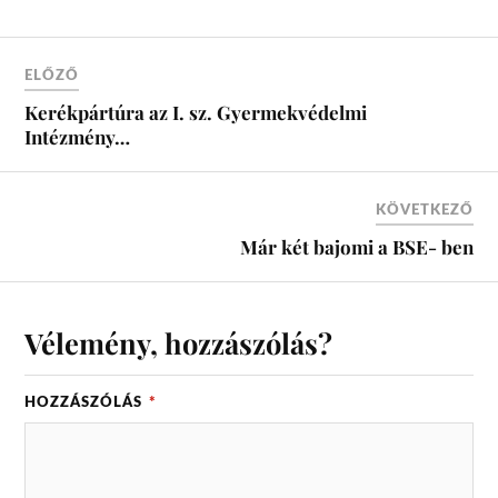
ELŐZŐ
Kerékpártúra az I. sz. Gyermekvédelmi
Intézmény…
KÖVETKEZŐ
Már két bajomi a BSE- ben
Vélemény, hozzászólás?
HOZZÁSZÓLÁS
*