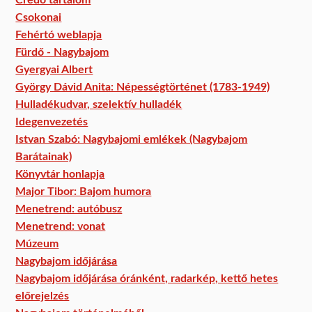
Csokonai
Fehértó weblapja
Fürdő - Nagybajom
Gyergyai Albert
György Dávid Anita: Népességtörténet (1783-1949)
Hulladékudvar, szelektív hulladék
Idegenvezetés
Istvan Szabó: Nagybajomi emlékek (Nagybajom
Barátainak)
Könyvtár honlapja
Major Tibor: Bajom humora
Menetrend: autóbusz
Menetrend: vonat
Múzeum
Nagybajom időjárása
Nagybajom időjárása óránként, radarkép, kettő hetes
előrejelzés