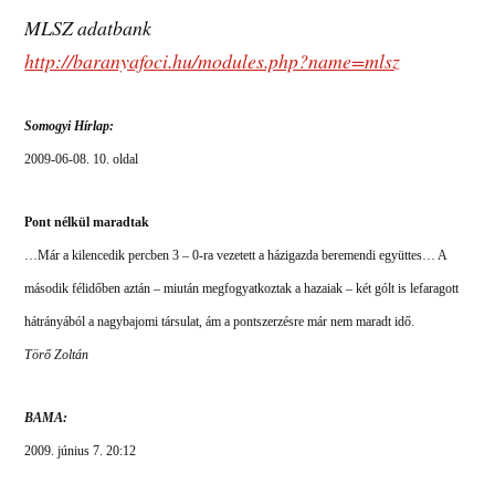
MLSZ adatbank
http://baranyafoci.hu/modules.php?name=mlsz
Somogyi Hírlap:
2009-06-08. 10. oldal
Pont nélkül maradtak
…Már a kilencedik percben 3 – 0-ra vezetett a házigazda beremendi együttes… A
második félidőben aztán – miután megfogyatkoztak a hazaiak – két gólt is lefaragott
hátrányából a nagybajomi társulat, ám a pontszerzésre már nem maradt idő.
Törő Zoltán
BAMA:
2009. június 7. 20:12