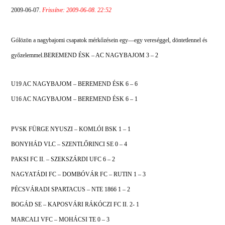
2009-06-07.
Frissítve: 2009-06-08. 22:52
Gólözön a nagybajomi csapatok mérkőzésein egy—egy vereséggel, döntetlennel és
győzelemmel.
BEREMEND ÉSK – AC NAGYBAJOM 3 – 2
U19 AC NAGYBAJOM – BEREMEND ÉSK 6 – 6
U16 AC NAGYBAJOM – BEREMEND ÉSK 6 – 1
PVSK FÜRGE NYUSZI – KOMLÓI BSK 1 – 1
BONYHÁD VLC – SZENTLŐRINCI SE 0 – 4
PAKSI FC II. – SZEKSZÁRDI UFC 6 – 2
NAGYATÁDI FC – DOMBÓVÁR FC – RUTIN 1 – 3
PÉCSVÁRADI SPARTACUS – NTE 1866 1 – 2
BOGÁD SE – KAPOSVÁRI RÁKÓCZI FC II. 2- 1
MARCALI VFC – MOHÁCSI TE 0 – 3