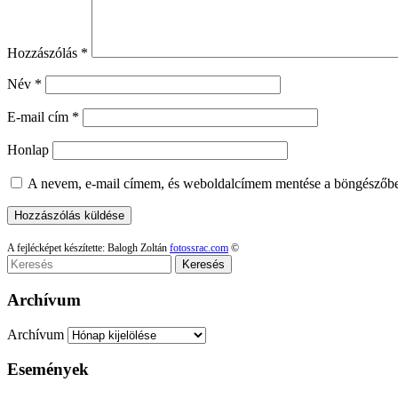
Hozzászólás
*
Név
*
E-mail cím
*
Honlap
A nevem, e-mail címem, és weboldalcímem mentése a böngészőb
A fejlécképet készítette: Balogh Zoltán
fotossrac.com
©
Keresés
Archívum
Archívum
Események