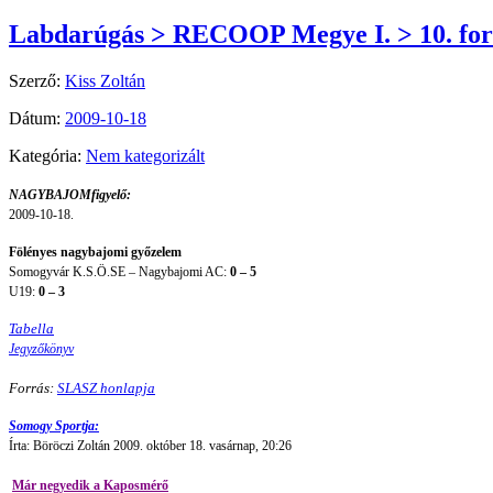
Labdarúgás > RECOOP Megye I. > 10. for
Szerző:
Kiss Zoltán
Dátum:
2009-10-18
Kategória:
Nem kategorizált
NAGYBAJOMfigyelő:
2009-10-18.
Fölényes nagybajomi győzelem
Somogyvár K.S.Ö.SE – Nagybajomi AC:
0 – 5
U19:
0 – 3
Tabella
Jegyzőkönyv
Forrás:
SLASZ honlapja
Somogy Sportja:
Írta: Böröczi Zoltán 2009. október 18. vasárnap, 20:26
Már negyedik a Kaposmérő