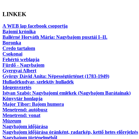
LINKEK
A WEB lap facebook csoportja
Bajomi krónika
Ballérné Horváth Mária: Nagybajom pusztái I–II.
Boronka
Credo tartalom
Csokonai
Fehértó weblapja
Fürdő - Nagybajom
Gyergyai Albert
György Dávid Anita: Népességtörténet (1783-1949)
Hulladékudvar, szelektív hulladék
Idegenvezetés
Istvan Szabó: Nagybajomi emlékek (Nagybajom Barátainak)
Könyvtár honlapja
Major Tibor: Bajom humora
Menetrend: autóbusz
Menetrend: vonat
Múzeum
Nagybajom időjárása
Nagybajom időjárása óránként, radarkép, kettő hetes előrejelzés
Nagybajom történelméből