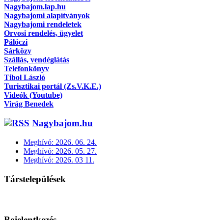
Nagybajom.lap.hu
Nagybajomi alapítványok
Nagybajomi rendeletek
Orvosi rendelés, ügyelet
Pálóczi
Sárközy
Szállás, vendéglátás
Telefonkönyv
Tibol László
Turisztikai portál (Zs.V.K.E.)
Videók (Youtube)
Virág Benedek
Nagybajom.hu
Meghívó: 2026. 06. 24.
Meghívó: 2026. 05. 27.
Meghívó: 2026. 03 11.
Társtelepülések
Bejelentkezés