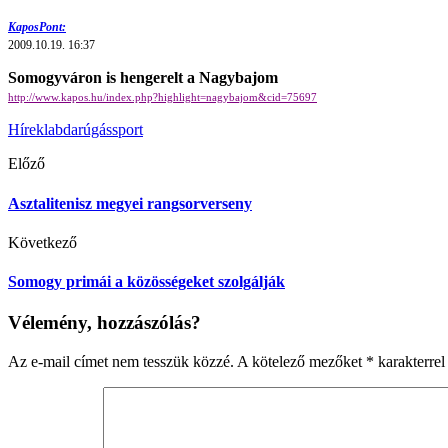
KaposPont:
2009.10.19. 16:37
Somogyváron is hengerelt a Nagybajom
http://www.kapos.hu/index.php?highlight=nagybajom&cid=75697
Hírek
labdarúgás
sport
Előző
Asztalitenisz megyei rangsorverseny
Következő
Somogy primái a közösségeket szolgálják
Vélemény, hozzászólás?
Az e-mail címet nem tesszük közzé.
A kötelező mezőket
*
karakterrel 