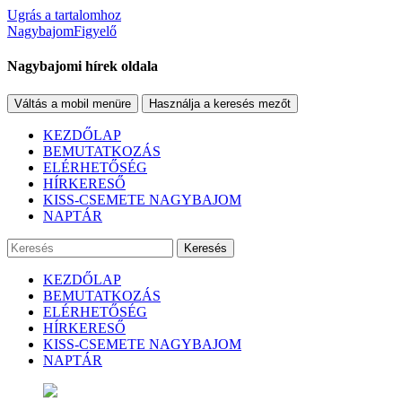
Ugrás a tartalomhoz
NagybajomFigyelő
Nagybajomi hírek oldala
Váltás a mobil menüre
Használja a keresés mezőt
KEZDŐLAP
BEMUTATKOZÁS
ELÉRHETŐSÉG
HÍRKERESŐ
KISS-CSEMETE NAGYBAJOM
NAPTÁR
Keresés
KEZDŐLAP
BEMUTATKOZÁS
ELÉRHETŐSÉG
HÍRKERESŐ
KISS-CSEMETE NAGYBAJOM
NAPTÁR