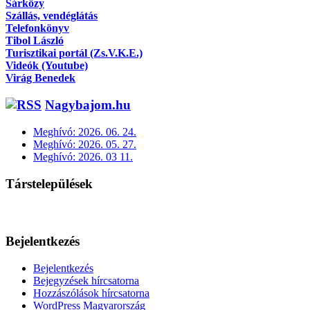
Sárközy
Szállás, vendéglátás
Telefonkönyv
Tibol László
Turisztikai portál (Zs.V.K.E.)
Videók (Youtube)
Virág Benedek
Nagybajom.hu
Meghívó: 2026. 06. 24.
Meghívó: 2026. 05. 27.
Meghívó: 2026. 03 11.
Társtelepülések
Bejelentkezés
Bejelentkezés
Bejegyzések hírcsatorna
Hozzászólások hírcsatorna
WordPress Magyarország