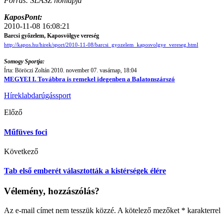
Forrás: SLASZ honlapja
KaposPont:
2010-11-08 16:08:21
Barcsi győzelem, Kaposvölgye vereség
http://kapos.hu/hirek/sport/2010-11-08/barcsi_gyozelem_kaposvolgye_vereseg.html
Somogy Sportja:
Írta: Böröczi Zoltán 2010. november 07. vasárnap, 18:04
MEGYEI I. Továbbra is remekel idegenben a Balatonszárszó
Hírek
labdarúgás
sport
Előző
Műfüves foci
Következő
Tab első emberét választották a kistérségek élére
Vélemény, hozzászólás?
Az e-mail címet nem tesszük közzé.
A kötelező mezőket
*
karakterrel 