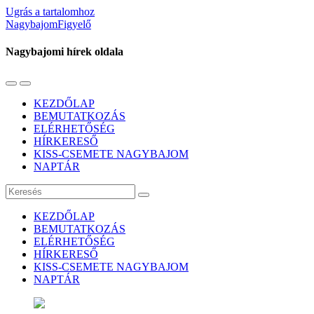
Ugrás a tartalomhoz
NagybajomFigyelő
Nagybajomi hírek oldala
Váltás
Használja
a
a
KEZDŐLAP
mobil
keresés
BEMUTATKOZÁS
menüre
mezőt
ELÉRHETŐSÉG
HÍRKERESŐ
KISS-CSEMETE NAGYBAJOM
NAPTÁR
Keresés
KEZDŐLAP
BEMUTATKOZÁS
ELÉRHETŐSÉG
HÍRKERESŐ
KISS-CSEMETE NAGYBAJOM
NAPTÁR