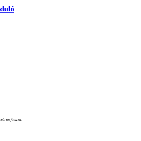
duló
váron játszza.