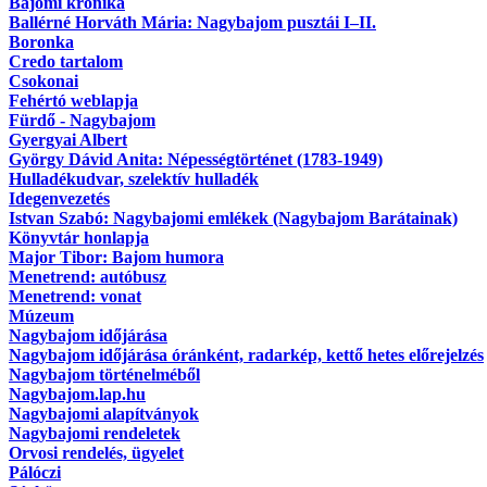
Bajomi krónika
Ballérné Horváth Mária: Nagybajom pusztái I–II.
Boronka
Credo tartalom
Csokonai
Fehértó weblapja
Fürdő - Nagybajom
Gyergyai Albert
György Dávid Anita: Népességtörténet (1783-1949)
Hulladékudvar, szelektív hulladék
Idegenvezetés
Istvan Szabó: Nagybajomi emlékek (Nagybajom Barátainak)
Könyvtár honlapja
Major Tibor: Bajom humora
Menetrend: autóbusz
Menetrend: vonat
Múzeum
Nagybajom időjárása
Nagybajom időjárása óránként, radarkép, kettő hetes előrejelzés
Nagybajom történelméből
Nagybajom.lap.hu
Nagybajomi alapítványok
Nagybajomi rendeletek
Orvosi rendelés, ügyelet
Pálóczi