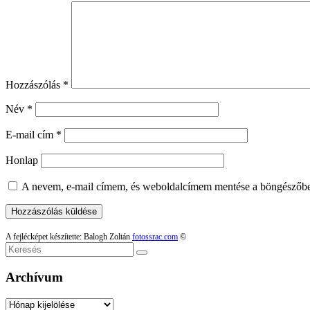
Hozzászólás
*
Név
*
E-mail cím
*
Honlap
A nevem, e-mail címem, és weboldalcímem mentése a böngészőb
A fejlécképet készítette: Balogh Zoltán
fotossrac.com
©
Keresés
Archívum
Archívum