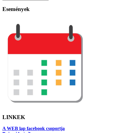
Események
LINKEK
A WEB lap facebook csoportja