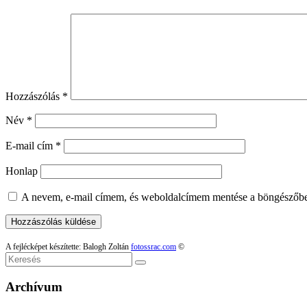
Hozzászólás
*
Név
*
E-mail cím
*
Honlap
A nevem, e-mail címem, és weboldalcímem mentése a böngészőb
A fejlécképet készítette: Balogh Zoltán
fotossrac.com
©
Keresés
Archívum