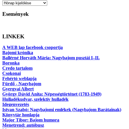
Archívum
Események
LINKEK
A WEB lap facebook csoportja
Bajomi krónika
Ballérné Horváth Mária: Nagybajom pusztái I–II.
Boronka
Credo tartalom
Csokonai
Fehértó weblapja
Fürdő - Nagybajom
Gyergyai Albert
György Dávid Anita: Népességtörténet (1783-1949)
Hulladékudvar, szelektív hulladék
Idegenvezetés
Istvan Szabó: Nagybajomi emlékek (Nagybajom Barátainak)
Könyvtár honlapja
Major Tibor: Bajom humora
Menetrend: autóbusz