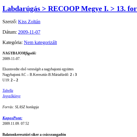
Labdarúgás > RECOOP Megye I. > 13. for
Szerző:
Kiss Zoltán
Dátum:
2009-11-07
Kategória:
Nem kategorizált
NAGYBAJOMfigyelő:
2009-11-07.
Elszenvedte első vereségét a nagybajomi együttes
Nagybajomi AC – B.Keresztúr-B.Máriafürdő:
2 : 3
U19:
2 – 2
Tabella
Jegyzőkönyv
Forrás: SLASZ honlapja
KaposPont:
2009.11.09. 07:52
Balatonkeresztúri siker a csúcsrangadón