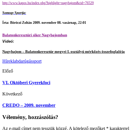
http://www.kapos.hu/index.php?highlight=nagybajom&cid=76529
Somogy Sportja:
Írta: Böröczi Zoltán 2009. november 08. vasárnap, 22:01
Balatonkeresztúri siker Nagybajomban
Videó:
Nagybajom – Balatonkeresztúr megyei I. osztályú mérkőzés összefoglalója
Hírek
labdarúgás
sport
Előző
VI. Októberi Gyerekfoci
Következő
CREDO – 2009. november
Vélemény, hozzászólás?
Az e-mail címet nem tesszük közzé.
A kötelező mezőket
*
karakterrel 