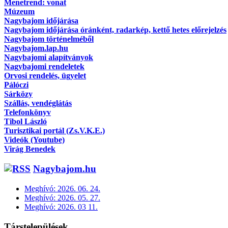
Menetrend: vonat
Múzeum
Nagybajom időjárása
Nagybajom időjárása óránként, radarkép, kettő hetes előrejelzés
Nagybajom történelméből
Nagybajom.lap.hu
Nagybajomi alapítványok
Nagybajomi rendeletek
Orvosi rendelés, ügyelet
Pálóczi
Sárközy
Szállás, vendéglátás
Telefonkönyv
Tibol László
Turisztikai portál (Zs.V.K.E.)
Videók (Youtube)
Virág Benedek
Nagybajom.hu
Meghívó: 2026. 06. 24.
Meghívó: 2026. 05. 27.
Meghívó: 2026. 03 11.
Társtelepülések