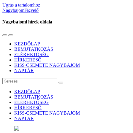
Ugrás a tartalomhoz
NagybajomFigyelő
Nagybajomi hírek oldala
Váltás
Használja
a
a
KEZDŐLAP
mobil
keresés
BEMUTATKOZÁS
menüre
mezőt
ELÉRHETŐSÉG
HÍRKERESŐ
KISS-CSEMETE NAGYBAJOM
NAPTÁR
Keresés
KEZDŐLAP
BEMUTATKOZÁS
ELÉRHETŐSÉG
HÍRKERESŐ
KISS-CSEMETE NAGYBAJOM
NAPTÁR