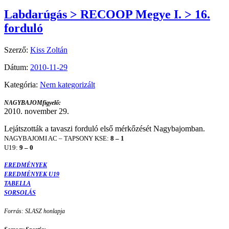
Labdarúgás > RECOOP Megye I. > 16.
forduló
Szerző:
Kiss Zoltán
Dátum:
2010-11-29
Kategória:
Nem kategorizált
NAGYBAJOMfigyelő:
2010. november 29.
Lejátszották a tavaszi forduló első mérkőzését Nagybajomban.
NAGYBAJOMI AC – TAPSONY KSE:
8 – 1
U19:
9 – 0
EREDMÉNYEK
EREDMÉNYEK U19
TABELLA
SORSOLÁS
Forrás: SLASZ honlapja