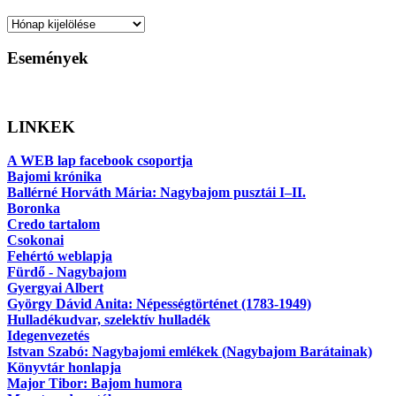
Archívum
Események
LINKEK
A WEB lap facebook csoportja
Bajomi krónika
Ballérné Horváth Mária: Nagybajom pusztái I–II.
Boronka
Credo tartalom
Csokonai
Fehértó weblapja
Fürdő - Nagybajom
Gyergyai Albert
György Dávid Anita: Népességtörténet (1783-1949)
Hulladékudvar, szelektív hulladék
Idegenvezetés
Istvan Szabó: Nagybajomi emlékek (Nagybajom Barátainak)
Könyvtár honlapja
Major Tibor: Bajom humora