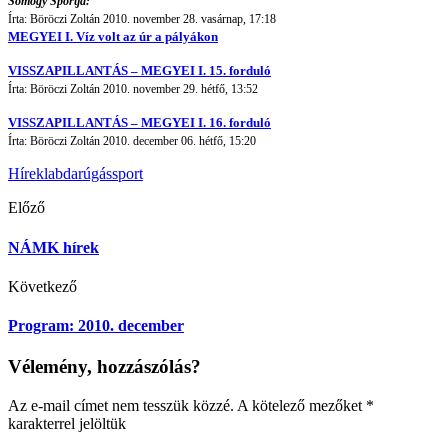
Somogy Sportja:
Írta: Böröczi Zoltán 2010. november 28. vasárnap, 17:18
MEGYEI I. Víz volt az úr a pályákon
VISSZAPILLANTÁS – MEGYEI I. 15. forduló
Írta: Böröczi Zoltán 2010. november 29. hétfő, 13:52
VISSZAPILLANTÁS – MEGYEI I. 16. forduló
Írta: Böröczi Zoltán 2010. december 06. hétfő, 15:20
Hírek
labdarúgás
sport
Előző
NÁMK hírek
Következő
Program: 2010. december
Vélemény, hozzászólás?
Az e-mail címet nem tesszük közzé.
A kötelező mezőket
*
karakterrel jelöltük