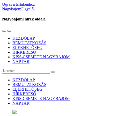
Ugrás a tartalomhoz
NagybajomFigyelő
Nagybajomi hírek oldala
Váltás
Használja
a
a
KEZDŐLAP
mobil
keresés
BEMUTATKOZÁS
menüre
mezőt
ELÉRHETŐSÉG
HÍRKERESŐ
KISS-CSEMETE NAGYBAJOM
NAPTÁR
Keresés
KEZDŐLAP
BEMUTATKOZÁS
ELÉRHETŐSÉG
HÍRKERESŐ
KISS-CSEMETE NAGYBAJOM
NAPTÁR