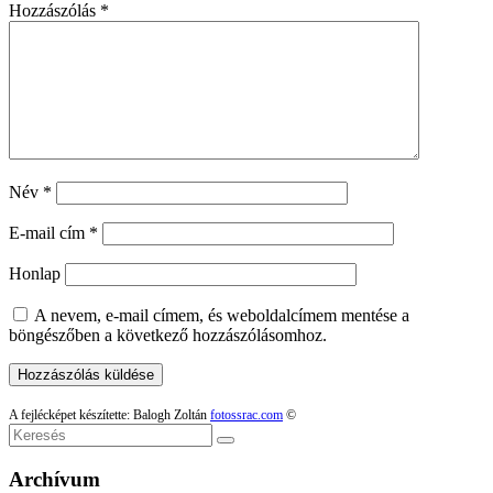
Hozzászólás
*
Név
*
E-mail cím
*
Honlap
A nevem, e-mail címem, és weboldalcímem mentése a
böngészőben a következő hozzászólásomhoz.
A fejlécképet készítette: Balogh Zoltán
fotossrac.com
©
Keresés
Archívum