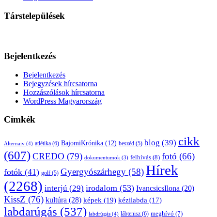
Társtelepülések
Bejelentkezés
Bejelentkezés
Bejegyzések hírcsatorna
Hozzászólások hírcsatorna
WordPress Magyarország
Címkék
cikk
blog
(39)
BajomiKrónika
(12)
atlétika
(6)
beszéd
(5)
Alternaiv
(4)
(607)
CREDO
(79)
fotó
(66)
felhívás
(8)
dokumentumok
(3)
Hírek
Gyergyószárhegy
(58)
fotók
(41)
golf
(5)
(2268)
irodalom
(53)
interjú
(29)
IvancsicsIlona
(20)
KissZ
(76)
kultúra
(28)
képek
(19)
kézilabda
(17)
labdarúgás
(537)
lábtenisz
(6)
meghívó
(7)
labdrúgás
(4)