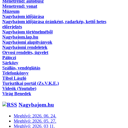
Menetrend: autóbusz
Menetrend: vonat
Múzeum
Nagybajom időjárása
Nagybajom időjárása óránként, radarkép, kettő hetes
előrejelzés
Nagybajom történelméből
Nagybajom.lap.hu
Nagybajomi alapítványok
Nagybajomi rendeletek
Orvosi rendelés, ügyelet
Pálóczi
Sárközy
Szállás, vendéglátás
Telefonkönyv
Tibol László
Turisztikai portál (Zs.V.K.E.)
Videók (Youtube)
Virág Benedek
Nagybajom.hu
Meghívó: 2026. 06. 24.
Meghívó: 2026. 05. 27.
Meghívó: 2026. 03 11.