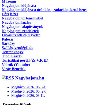
Múzeum
Nagybajom időjárása
Nagybajom időjárása óránként, radarkép, kettő hetes
előrejelzés
Nagybajom történelméből
Nagybajom.lap.hu
Nagybajomi alapítványok
Nagybajomi rendeletek
Orvosi rendelés, ügyelet
Pálóczi
Sárközy
Szállás, vendéglátás
Telefonkönyv
Tibol László
Turisztikai portál (Zs.V.K.E.)
Videók (Youtube)
Virág Benedek
Nagybajom.hu
Meghívó: 2026. 06. 24.
Meghívó: 2026. 05. 27.
Meghívó: 2026. 03 11.
Társtelepülések