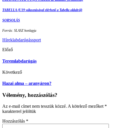
TABELLA (U19 választásával elérhető a Tabella oldalról)
SORSOLÁS
Forrás: SLASZ honlapja
Hírek
labdarúgás
sport
Előző
Teremlabdarúgás
Következő
Hazai alma – aranyáron?
Vélemény, hozzászólás?
Az e-mail címet nem tesszük közzé.
A kötelező mezőket
*
karakterrel jelöltük
Hozzászólás
*