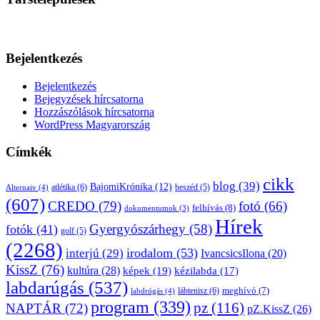
Bejelentkezés
Bejelentkezés
Bejegyzések hírcsatorna
Hozzászólások hírcsatorna
WordPress Magyarország
Címkék
cikk
blog
(39)
BajomiKrónika
(12)
atlétika
(6)
beszéd
(5)
Alternaiv
(4)
(607)
CREDO
(79)
fotó
(66)
felhívás
(8)
dokumentumok
(3)
Hírek
Gyergyószárhegy
(58)
fotók
(41)
golf
(5)
(2268)
irodalom
(53)
interjú
(29)
IvancsicsIlona
(20)
KissZ
(76)
kultúra
(28)
képek
(19)
kézilabda
(17)
labdarúgás
(537)
lábtenisz
(6)
meghívó
(7)
labdrúgás
(4)
program
(339)
pz
(116)
NAPTÁR
(72)
pZ.KissZ
(26)