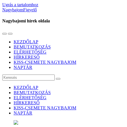
Ugrás a tartalomhoz
NagybajomFigyelő
Nagybajomi hírek oldala
Váltás
Használja
a
a
KEZDŐLAP
mobil
keresés
BEMUTATKOZÁS
menüre
mezőt
ELÉRHETŐSÉG
HÍRKERESŐ
KISS-CSEMETE NAGYBAJOM
NAPTÁR
Keresés
KEZDŐLAP
BEMUTATKOZÁS
ELÉRHETŐSÉG
HÍRKERESŐ
KISS-CSEMETE NAGYBAJOM
NAPTÁR