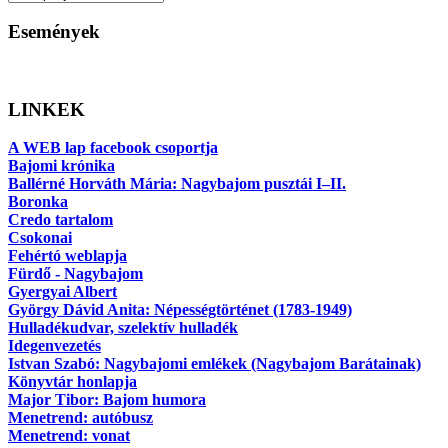
Események
LINKEK
A WEB lap facebook csoportja
Bajomi krónika
Ballérné Horváth Mária: Nagybajom pusztái I–II.
Boronka
Credo tartalom
Csokonai
Fehértó weblapja
Fürdő - Nagybajom
Gyergyai Albert
György Dávid Anita: Népességtörténet (1783-1949)
Hulladékudvar, szelektív hulladék
Idegenvezetés
Istvan Szabó: Nagybajomi emlékek (Nagybajom Barátainak)
Könyvtár honlapja
Major Tibor: Bajom humora
Menetrend: autóbusz
Menetrend: vonat