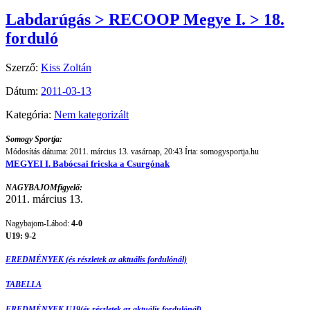
Labdarúgás > RECOOP Megye I. > 18.
forduló
Szerző:
Kiss Zoltán
Dátum:
2011-03-13
Kategória:
Nem kategorizált
Somogy Sportja:
Módosítás dátuma: 2011. március 13. vasárnap, 20:43 Írta: somogysportja.hu
MEGYEI I. Babócsai fricska a Csurgónak
NAGYBAJOMfigyelő:
2011. március 13.
Nagybajom-Lábod:
4-0
U19: 9-2
EREDMÉNYEK (és részletek az aktuális fordulónál)
TABELLA
EREDMÉNYEK U19(és részletek az aktuális fordulónál)