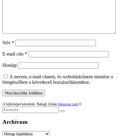
Név
*
E-mail cím
*
Honlap
A nevem, e-mail címem, és weboldalcímem mentése a
böngészőben a következő hozzászólásomhoz.
A fejlécképet készítette: Balogh Zoltán
fotossrac.com
©
Keresés
Archívum
Archívum