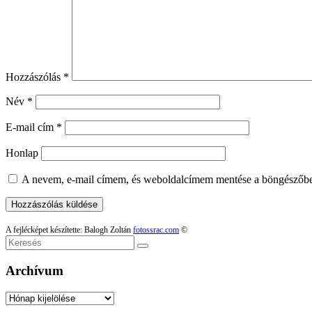
Hozzászólás
*
Név
*
E-mail cím
*
Honlap
A nevem, e-mail címem, és weboldalcímem mentése a böngészőb
A fejlécképet készítette: Balogh Zoltán
fotossrac.com
©
Keresés
Archívum
Archívum