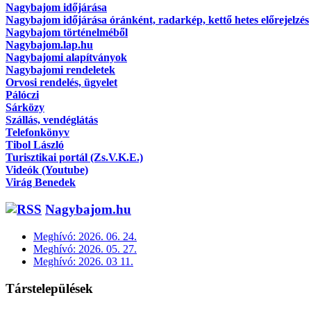
Nagybajom időjárása
Nagybajom időjárása óránként, radarkép, kettő hetes előrejelzés
Nagybajom történelméből
Nagybajom.lap.hu
Nagybajomi alapítványok
Nagybajomi rendeletek
Orvosi rendelés, ügyelet
Pálóczi
Sárközy
Szállás, vendéglátás
Telefonkönyv
Tibol László
Turisztikai portál (Zs.V.K.E.)
Videók (Youtube)
Virág Benedek
Nagybajom.hu
Meghívó: 2026. 06. 24.
Meghívó: 2026. 05. 27.
Meghívó: 2026. 03 11.
Társtelepülések