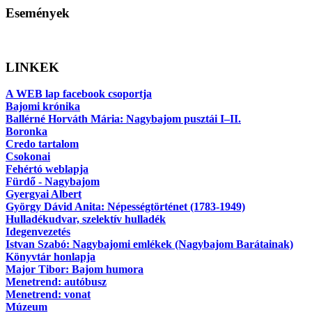
Események
LINKEK
A WEB lap facebook csoportja
Bajomi krónika
Ballérné Horváth Mária: Nagybajom pusztái I–II.
Boronka
Credo tartalom
Csokonai
Fehértó weblapja
Fürdő - Nagybajom
Gyergyai Albert
György Dávid Anita: Népességtörténet (1783-1949)
Hulladékudvar, szelektív hulladék
Idegenvezetés
Istvan Szabó: Nagybajomi emlékek (Nagybajom Barátainak)
Könyvtár honlapja
Major Tibor: Bajom humora
Menetrend: autóbusz
Menetrend: vonat
Múzeum