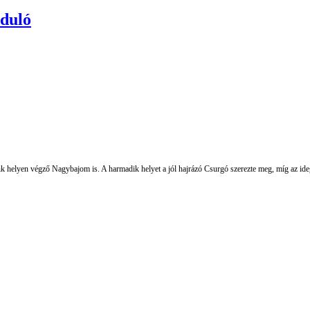
duló
ik helyen végző Nagybajom is. A harmadik helyet a jól hajrázó Csurgó szerezte meg, míg az ideg