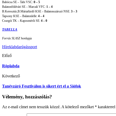
Babócsa SE – Tabi VSC:
0 – 5
Balatonföldvári SE – Marcali VFC:
1 – 4
B.Keresztúr,B.Máriafürdő KSE – Balatonszárszó NSE:
3 – 3
Tapsony KSE – Balatonlelle:
4 – 4
Csurgói TK – Kaposmérői SE:
4 – 0
TABELLA
Forrás SLASZ honlapja
Hírek
labdarúgás
sport
Előző
Röplabda
Következő
Tanévzáró Fesztiválon is sikert ért el a Siófok
Vélemény, hozzászólás?
Az e-mail címet nem tesszük közzé.
A kötelező mezőket
*
karakterrel 