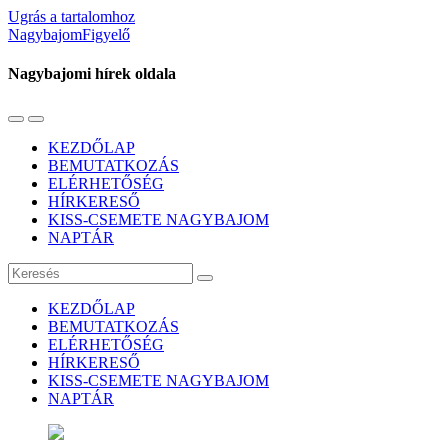
Ugrás a tartalomhoz
NagybajomFigyelő
Nagybajomi hírek oldala
Váltás
Használja
a
a
KEZDŐLAP
mobil
keresés
BEMUTATKOZÁS
menüre
mezőt
ELÉRHETŐSÉG
HÍRKERESŐ
KISS-CSEMETE NAGYBAJOM
NAPTÁR
Keresés
KEZDŐLAP
BEMUTATKOZÁS
ELÉRHETŐSÉG
HÍRKERESŐ
KISS-CSEMETE NAGYBAJOM
NAPTÁR