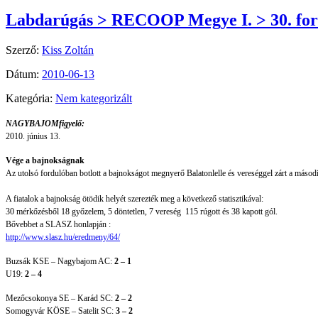
Labdarúgás > RECOOP Megye I. > 30. for
Szerző:
Kiss Zoltán
Dátum:
2010-06-13
Kategória:
Nem kategorizált
NAGYBAJOMfigyelő:
2010. június 13.
Vége a bajnokságnak
Az utolsó fordulóban botlott a bajnokságot megnyerő Balatonlelle és vereséggel zárt a másod
A fiatalok a bajnokság ötödik helyét szerezték meg a következő statisztikával:
30 mérkőzésből 18 győzelem, 5 döntetlen, 7 vereség 115 rúgott és 38 kapott gól.
Bővebbet a SLASZ honlapján :
http://www.slasz.hu/eredmeny/64/
Buzsák KSE – Nagybajom AC:
2 – 1
U19:
2 – 4
Mezőcsokonya SE – Karád SC:
2 – 2
Somogyvár KÖSE – Satelit SC:
3 – 2