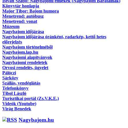
Istvan Szabó: Nagybajomi emlékek (Nagybajom Barátainak)
Könyvtár honlapja
Major Tibor: Bajom humora
Menetrend: autóbusz
Menetrend: vonat
Múzeum
Nagybajom időjárása
Nagybajom időjárása óránként, radarkép, kettő hetes
előrejelzés
Nagybajom történelméből
Nagybajom.lap.hu
Nagybajomi alapítványok
Nagybajomi rendeletek
Orvosi rendelés, ügyelet
Pálóczi
Sárközy
Szállás, vendéglátás
Telefonkönyv
Tibol László
Turisztikai portál (Zs.V.K.E.)
Videók (Youtube)
Virág Benedek
Nagybajom.hu