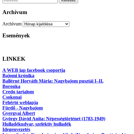
Keresés
Archívum
Archívum
Események
LINKEK
A WEB lap facebook csoportja
Bajomi krónika
Ballérné Horváth Mária: Nagybajom pusztái I–II.
Boronka
Credo tartalom
Csokonai
Fehértó weblapja
Fürdő - Nagybajom
Gyergyai Albert
György Dávid Anita: Népességtörténet (1783-1949)
Hulladékudvar, szelektív hulladék
Idegenvezetés