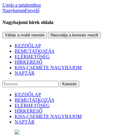
Ugrás a tartalomhoz
NagybajomFigyelő
Nagybajomi hírek oldala
Váltás a mobil menüre
Használja a keresés mezőt
KEZDŐLAP
BEMUTATKOZÁS
ELÉRHETŐSÉG
HÍRKERESŐ
KISS-CSEMETE NAGYBAJOM
NAPTÁR
Keresés
KEZDŐLAP
BEMUTATKOZÁS
ELÉRHETŐSÉG
HÍRKERESŐ
KISS-CSEMETE NAGYBAJOM
NAPTÁR