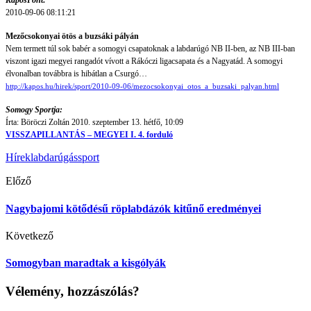
KaposPont:
2010-09-06 08:11:21
Mezőcsokonyai ötös a buzsáki pályán
Nem termett túl sok babér a somogyi csapatoknak a labdarúgó NB II-ben, az NB III-ban
viszont igazi megyei rangadót vívott a Rákóczi ligacsapata és a Nagyatád. A somogyi
élvonalban továbbra is hibátlan a Csurgó…
http://kapos.hu/hirek/sport/2010-09-06/mezocsokonyai_otos_a_buzsaki_palyan.html
Somogy Sportja:
Írta: Böröczi Zoltán 2010. szeptember 13. hétfő, 10:09
VISSZAPILLANTÁS – MEGYEI I. 4. forduló
Hírek
labdarúgás
sport
Előző
Nagybajomi kötődésű röplabdázók kitűnő eredményei
Következő
Somogyban maradtak a kisgólyák
Vélemény, hozzászólás?