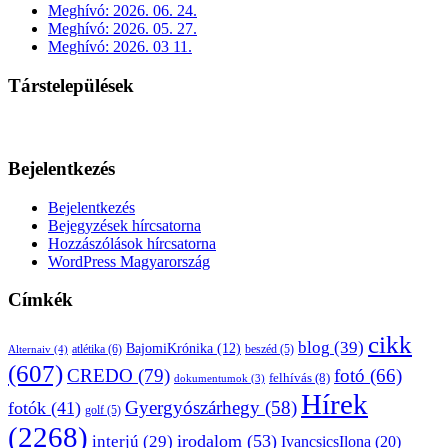
Meghívó: 2026. 06. 24.
Meghívó: 2026. 05. 27.
Meghívó: 2026. 03 11.
Társtelepülések
Bejelentkezés
Bejelentkezés
Bejegyzések hírcsatorna
Hozzászólások hírcsatorna
WordPress Magyarország
Címkék
cikk
blog
(39)
BajomiKrónika
(12)
atlétika
(6)
beszéd
(5)
Alternaiv
(4)
(607)
CREDO
(79)
fotó
(66)
felhívás
(8)
dokumentumok
(3)
Hírek
Gyergyószárhegy
(58)
fotók
(41)
golf
(5)
(2268)
irodalom
(53)
interjú
(29)
IvancsicsIlona
(20)