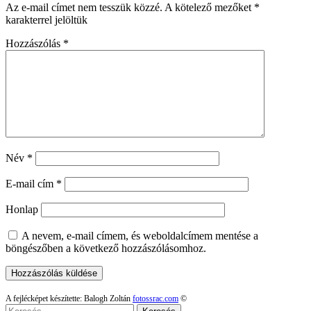
Az e-mail címet nem tesszük közzé.
A kötelező mezőket
*
karakterrel jelöltük
Hozzászólás
*
Név
*
E-mail cím
*
Honlap
A nevem, e-mail címem, és weboldalcímem mentése a
böngészőben a következő hozzászólásomhoz.
A fejlécképet készítette: Balogh Zoltán
fotossrac.com
©