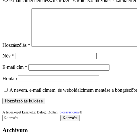
Az e-mail címet nem tesszük közzé.
A kötelező mezőket
*
karakterrel 
Hozzászólás
*
Név
*
E-mail cím
*
Honlap
A nevem, e-mail címem, és weboldalcímem mentése a böngészőb
A fejlécképet készítette: Balogh Zoltán
fotossrac.com
©
Keresés
Archívum