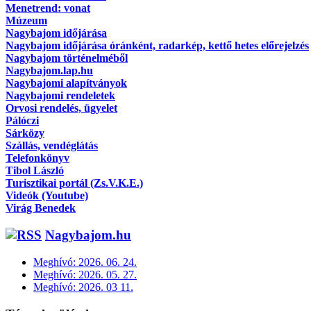
Menetrend: vonat
Múzeum
Nagybajom időjárása
Nagybajom időjárása óránként, radarkép, kettő hetes előrejelzés
Nagybajom történelméből
Nagybajom.lap.hu
Nagybajomi alapítványok
Nagybajomi rendeletek
Orvosi rendelés, ügyelet
Pálóczi
Sárközy
Szállás, vendéglátás
Telefonkönyv
Tibol László
Turisztikai portál (Zs.V.K.E.)
Videók (Youtube)
Virág Benedek
Nagybajom.hu
Meghívó: 2026. 06. 24.
Meghívó: 2026. 05. 27.
Meghívó: 2026. 03 11.