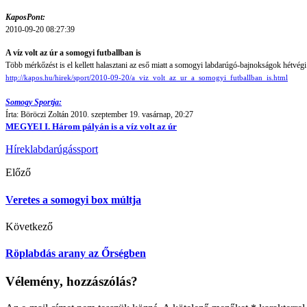
KaposPont:
2010-09-20 08:27:39
A víz volt az úr a somogyi futballban is
Több mérkőzést is el kellett halasztani az eső miatt a somogyi labdarúgó-bajnokságok hétvé
http://kapos.hu/hirek/sport/2010-09-20/a_viz_volt_az_ur_a_somogyi_futballban_is.html
Somogy Sportja:
Írta: Böröczi Zoltán 2010. szeptember 19. vasárnap, 20:27
MEGYEI I. Három pályán is a víz volt az úr
Hírek
labdarúgás
sport
Előző
Veretes a somogyi box múltja
Következő
Röplabdás arany az Őrségben
Vélemény, hozzászólás?