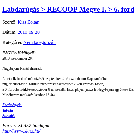
Labdarúgás > RECOOP Megye I. > 6. ford
Szerző:
Kiss Zoltán
Dátum:
2010-09-20
Kategória:
Nem kategorizált
NAGYBAJOMfigyelő:
2010. szeptember 20.
Nagybajom-Karád
elmaradt
A hetedik forduló mérkőzését szeptember 25-én szombaton Kaposmérőben,
míg az elmaradt 5. forduló mérkőzését szeptember 29-én szerdán Tabon,
a 6. forduló mérkőzését október 6-án szerdán hazai pályán játsza le Nagybajom együttese Kar
Mindhárom mérközés kezdete 16 óra.
Eredmények
Tabella
Sorsolás
Forrás: SLASZ honlapja
http://www.slasz.hu/