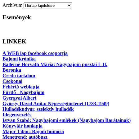
Archívum
Események
LINKEK
A WEB lap facebook csoportja
Bajomi krónika
Ballérné Horváth Mária: Nagybajom pusztái I–II.
Boronka
Credo tartalom
Csokonai
Fehértó weblapja
Fürdő - Nagybajom
Gyergyai Albert
György Dávid Anita: Népességtörténet (1783-1949)
Hulladékudvar, szelektív hulladék
Idegenvezetés
Istvan Szabó: Nagybajomi emlékek (Nagybajom Barátainak)
Könyvtár honlapja
Major Tibor: Bajom humora
Menetrend: autóbusz