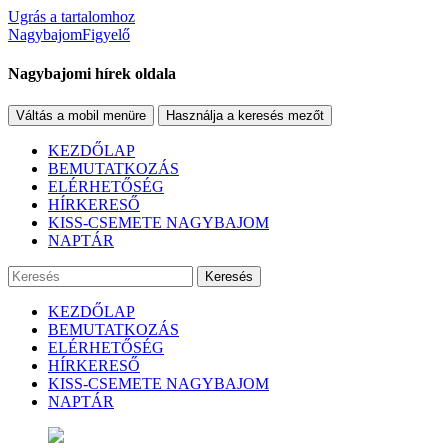
Ugrás a tartalomhoz
NagybajomFigyelő
Nagybajomi hírek oldala
Váltás a mobil menüre
Használja a keresés mezőt
KEZDŐLAP
BEMUTATKOZÁS
ELÉRHETŐSÉG
HÍRKERESŐ
KISS-CSEMETE NAGYBAJOM
NAPTÁR
Keresés
KEZDŐLAP
BEMUTATKOZÁS
ELÉRHETŐSÉG
HÍRKERESŐ
KISS-CSEMETE NAGYBAJOM
NAPTÁR