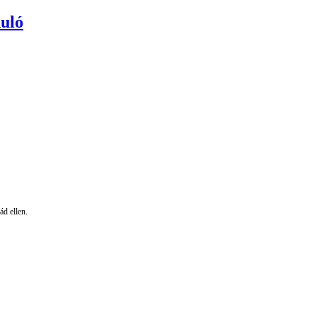
uló
ád ellen.