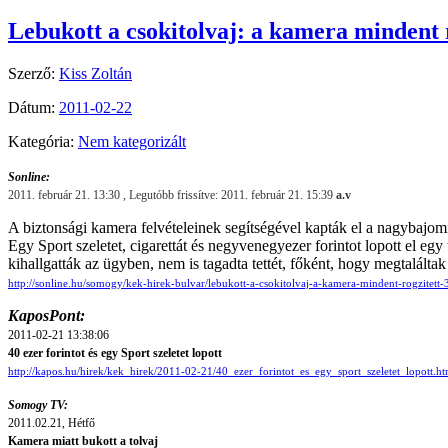
Lebukott a csokitolvaj: a kamera mindent 
Szerző:
Kiss Zoltán
Dátum:
2011-02-22
Kategória:
Nem kategorizált
Sonline:
2011. február 21. 13:30 , Legutóbb frissítve: 2011. február 21. 15:39
a.v
A biztonsági kamera felvételeinek segítségével kapták el a nagybajomi 
Egy Sport szeletet, cigarettát és negyvenegyezer forintot lopott el 
kihallgatták az ügyben, nem is tagadta tettét, főként, hogy megtaláltak
http://sonline.hu/somogy/kek-hirek-bulvar/lebukott-a-csokitolvaj-a-kamera-mindent-rogzitett
KaposPont:
2011-02-21 13:38:06
40 ezer forintot és egy Sport szeletet lopott
http://kapos.hu/hirek/kek_hirek/2011-02-21/40_ezer_forintot_es_egy_sport_szeletet_lopott.ht
Somogy TV:
2011.02.21, Hétfő
Kamera miatt bukott a tolvaj