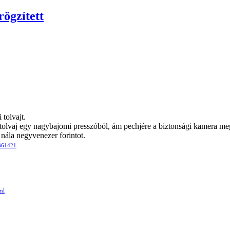
rögzített
tolvajt.
egy tolvaj egy nagybajomi presszóból, ám pechjére a biztonsági kamera m
 nála negyvenezer forintot.
-361421
ml