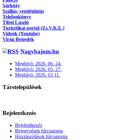
Sárközy
Szállás, vendéglátás
Telefonkönyv
Tibol László
Turisztikai portál (Zs.V.K.E.)
Videók (Youtube)
Virág Benedek
Nagybajom.hu
Meghívó: 2026. 06. 24.
Meghívó: 2026. 05. 27.
Meghívó: 2026. 03 11.
Társtelepülések
Bejelentkezés
Bejelentkezés
Bejegyzések hírcsatorna
Hozzászólások hírcsatorna