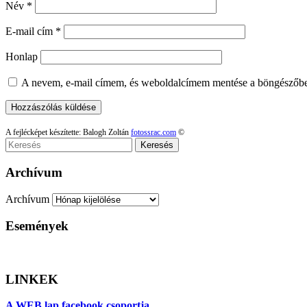
Név
*
E-mail cím
*
Honlap
A nevem, e-mail címem, és weboldalcímem mentése a böngészőb
A fejlécképet készítette: Balogh Zoltán
fotossrac.com
©
Keresés
Archívum
Archívum
Események
LINKEK
A WEB lap facebook csoportja