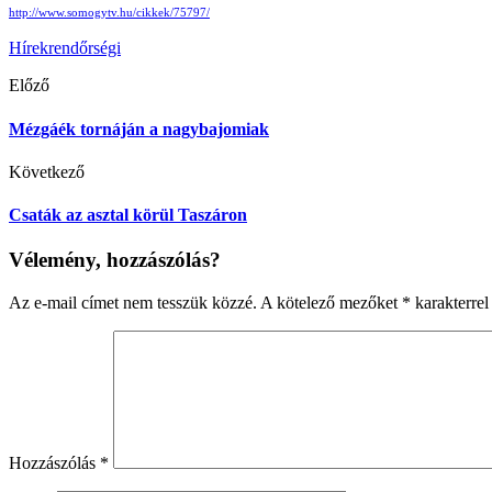
http://www.somogytv.hu/cikkek/75797/
Hírek
rendőrségi
Előző
Mézgáék tornáján a nagybajomiak
Következő
Csaták az asztal körül Taszáron
Vélemény, hozzászólás?
Az e-mail címet nem tesszük közzé.
A kötelező mezőket
*
karakterrel 
Hozzászólás
*