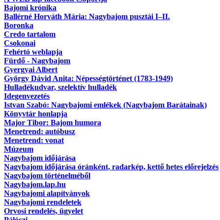
Bajomi krónika
Ballérné Horváth Mária: Nagybajom pusztái I–II.
Boronka
Credo tartalom
Csokonai
Fehértó weblapja
Fürdő - Nagybajom
Gyergyai Albert
György Dávid Anita: Népességtörténet (1783-1949)
Hulladékudvar, szelektív hulladék
Idegenvezetés
Istvan Szabó: Nagybajomi emlékek (Nagybajom Barátainak)
Könyvtár honlapja
Major Tibor: Bajom humora
Menetrend: autóbusz
Menetrend: vonat
Múzeum
Nagybajom időjárása
Nagybajom időjárása óránként, radarkép, kettő hetes előrejelzés
Nagybajom történelméből
Nagybajom.lap.hu
Nagybajomi alapítványok
Nagybajomi rendeletek
Orvosi rendelés, ügyelet
Pálóczi