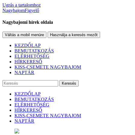
Ugrás a tartalomhoz
NagybajomFigyelő
Nagybajomi hírek oldala
Váltás a mobil menüre
Használja a keresés mezőt
KEZDŐLAP
BEMUTATKOZÁS
ELÉRHETŐSÉG
HÍRKERESŐ
KISS-CSEMETE NAGYBAJOM
NAPTÁR
Keresés
KEZDŐLAP
BEMUTATKOZÁS
ELÉRHETŐSÉG
HÍRKERESŐ
KISS-CSEMETE NAGYBAJOM
NAPTÁR