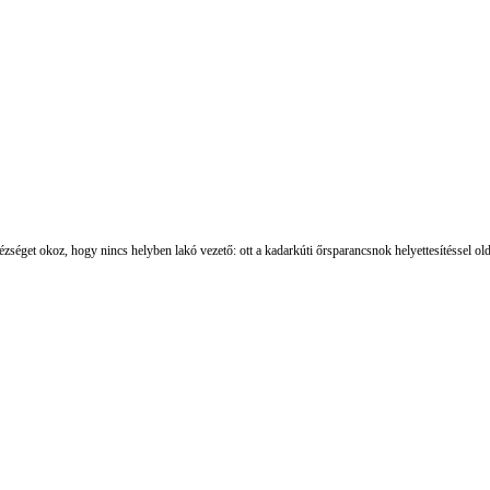
get okoz, hogy nincs helyben lakó vezető: ott a kadarkúti őrsparancsnok helyettesítéssel oldj