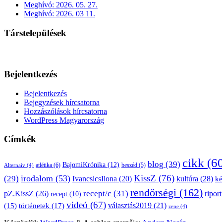
Meghívó: 2026. 05. 27.
Meghívó: 2026. 03 11.
Társtelepülések
Bejelentkezés
Bejelentkezés
Bejegyzések hírcsatorna
Hozzászólások hírcsatorna
WordPress Magyarország
Címkék
cikk
(6
blog
(39)
BajomiKrónika
(12)
atlétika
(6)
beszéd
(5)
Alternaiv
(4)
KissZ
(76)
irodalom
(53)
(29)
kultúra
(28)
IvancsicsIlona
(20)
k
rendőrségi
(162)
pZ.KissZ
(26)
recept/c
(31)
riport
recept
(10)
videó
(67)
választás2019
(21)
(15)
történetek
(17)
zene
(4)