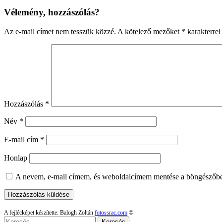
Vélemény, hozzászólás?
Az e-mail címet nem tesszük közzé.
A kötelező mezőket
*
karakterrel 
Hozzászólás
*
Név
*
E-mail cím
*
Honlap
A nevem, e-mail címem, és weboldalcímem mentése a böngészőb
A fejlécképet készítette: Balogh Zoltán
fotossrac.com
©
Keresés