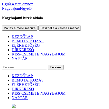
Ugrás a tartalomhoz
NagybajomFigyelő
Nagybajomi hírek oldala
Váltás a mobil menüre
Használja a keresés mezőt
KEZDŐLAP
BEMUTATKOZÁS
ELÉRHETŐSÉG
HÍRKERESŐ
KISS-CSEMETE NAGYBAJOM
NAPTÁR
Keresés
KEZDŐLAP
BEMUTATKOZÁS
ELÉRHETŐSÉG
HÍRKERESŐ
KISS-CSEMETE NAGYBAJOM
NAPTÁR