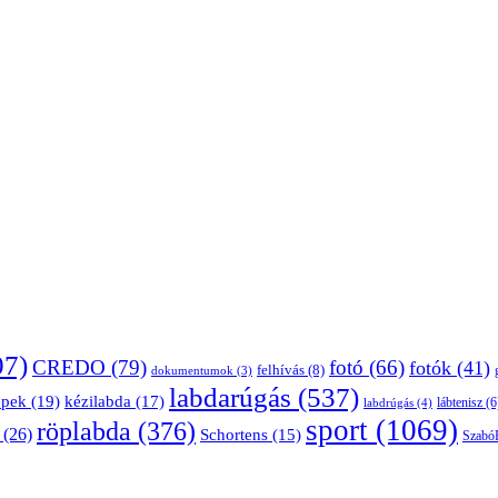
07)
CREDO
(79)
fotó
(66)
fotók
(41)
felhívás
(8)
dokumentumok
(3)
labdarúgás
(537)
épek
(19)
kézilabda
(17)
lábtenisz
(6
labdrúgás
(4)
sport
(1069)
röplabda
(376)
(26)
Schortens
(15)
Szabó