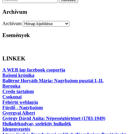
Archívum
Archívum
Események
LINKEK
A WEB lap facebook csoportja
Bajomi krónika
Ballérné Horváth Mária: Nagybajom pusztái I–II.
Boronka
Credo tartalom
Csokonai
Fehértó weblapja
Fürdő - Nagybajom
Gyergyai Albert
György Dávid Anita: Népességtörténet (1783-1949)
Hulladékudvar, szelektív hulladék
Idegenvezetés