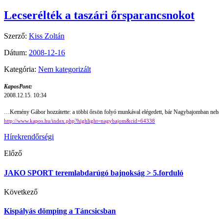
Lecserélték a taszári őrsparancsnokot
Szerző:
Kiss Zoltán
Dátum:
2008-12-16
Kategória:
Nem kategorizált
KaposPont:
2008.12.15. 10:34
…Kemény Gábor hozzátette: a többi őrsön folyó munkával elégedett, bár Nagybajomban nehézsé
http://www.kapos.hu/index.php?highlight=nagybajom&cid=64338
Hírek
rendőrségi
Előző
JAKO SPORT teremlabdarúgó bajnokság > 5.forduló
Következő
Kispályás dömping a Táncsicsban