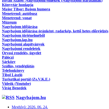
Istvan Szabó: Nagybajomi emlékek (Nagybajom Barátainak)
Könyvtár honlapja
Major Tibor: Bajom humora
Menetrend: autóbusz
Menetrend: vonat
Múzeum
Nagybajom időjárása
Nagybajom időjárása óránként, radarkép, kettő hetes előrejelzés
Nagybajom történelméből
Nagybajom.lap.hu
Nagybajomi alapítványok
Nagybajomi rendeletek
Orvosi rendelés, ügyelet
Pálóczi
Sárközy
Szállás, vendéglátás
Telefonkönyv
Tibol László
Turisztikai portál (Zs.V.K.E.)
Videók (Youtube)
Virág Benedek
Nagybajom.hu
Meghívó: 2026. 06. 24.