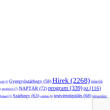
Hírek
(2268)
Gyergyószárhegy
(58)
interjú
golf
(5)
program
(339)
pz
(116)
NAPTÁR
(72)
)
meghívó
(7)
Szárhegy
(63)
testvértelepülés
(68)
társastánc
Roland
(5)
színház
(6)