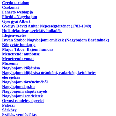
Credo tartalom
Csokonai
Fehértó weblapja
Fürdő - Nagybajom
Gyergyai Albert
György Dávid Anita: Népességtörténet (1783-1949)
Hulladékudvar, szelektív hulladék
Idegenvezetés
Istvan Szabó: Nagybajomi emlékek (Nagybajom Barátainak)
Könyvtár honlapja
Major Tibor: Bajom humora
Menetrend: autóbusz
Menetrend: vonat
Múzeum
Nagybajom időjárása
Nagybajom időjárása óránként, radarkép, kettő hetes
előrejelzés
Nagybajom történelméből
Nagybajom.lap.hu
Nagybajomi alapítványok
Nagybajomi rendeletek
Orvosi rendelés, ügyelet
Pálóczi
Sárközy
Szállás, vendéglátás