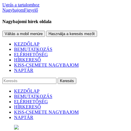
Ugrás a tartalomhoz
NagybajomFigyelő
Nagybajomi hírek oldala
Váltás a mobil menüre
Használja a keresés mezőt
KEZDŐLAP
BEMUTATKOZÁS
ELÉRHETŐSÉG
HÍRKERESŐ
KISS-CSEMETE NAGYBAJOM
NAPTÁR
Keresés
KEZDŐLAP
BEMUTATKOZÁS
ELÉRHETŐSÉG
HÍRKERESŐ
KISS-CSEMETE NAGYBAJOM
NAPTÁR