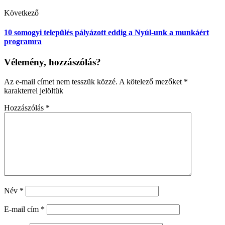
Következő
10 somogyi település pályázott eddig a Nyúl-unk a munkáért
programra
Vélemény, hozzászólás?
Az e-mail címet nem tesszük közzé.
A kötelező mezőket
*
karakterrel jelöltük
Hozzászólás
*
Név
*
E-mail cím
*