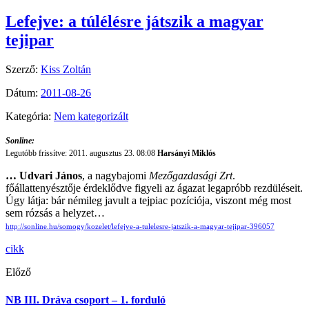
Lefejve: a túlélésre játszik a magyar
tejipar
Szerző:
Kiss Zoltán
Dátum:
2011-08-26
Kategória:
Nem kategorizált
Sonline:
Legutóbb frissítve: 2011. augusztus 23. 08:08
Harsányi Miklós
…
Udvari János
, a nagybajomi
Mezőgazdasági Zrt
.
főállattenyésztője érdeklődve figyeli az ágazat legapróbb rezdüléseit.
Úgy látja: bár némileg javult a tejpiac pozíciója, viszont még most
sem rózsás a helyzet…
http://sonline.hu/somogy/kozelet/lefejve-a-tulelesre-jatszik-a-magyar-tejipar-396057
cikk
Előző
NB III. Dráva csoport – 1. forduló