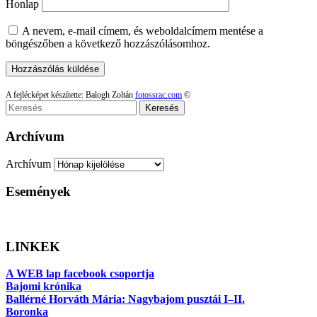
Honlap
A nevem, e-mail címem, és weboldalcímem mentése a
böngészőben a következő hozzászólásomhoz.
A fejlécképet készítette: Balogh Zoltán
fotossrac.com
©
Keresés
Archívum
Archívum
Események
LINKEK
A WEB lap facebook csoportja
Bajomi krónika
Ballérné Horváth Mária: Nagybajom pusztái I–II.
Boronka