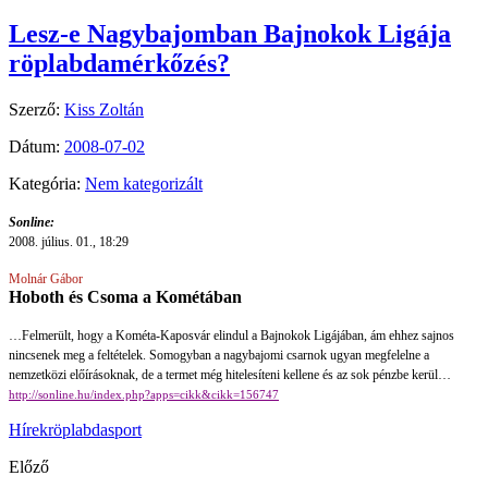
Lesz-e Nagybajomban Bajnokok Ligája
röplabdamérkőzés?
Szerző:
Kiss Zoltán
Dátum:
2008-07-02
Kategória:
Nem kategorizált
Sonline:
2008. július. 01., 18:29
Molnár Gábor
Hoboth és Csoma a Kométában
…Felmerült, hogy a Kométa-Kaposvár elindul a Bajnokok Ligájában, ám ehhez sajnos
nincsenek meg a feltételek. Somogyban a nagybajomi csarnok ugyan megfelelne a
nemzetközi előírásoknak, de a termet még hitelesíteni kellene és az sok pénzbe kerül…
http://sonline.hu/index.php?apps=cikk&cikk=156747
Hírek
röplabda
sport
Előző