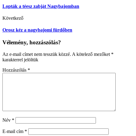
Lopták a téesz zabját Nagybajomban
Következő
Orosz kéz a nagybajomi fürdőben
Vélemény, hozzászólás?
Az e-mail címet nem tesszük közzé.
A kötelező mezőket
*
karakterrel jelöltük
Hozzászólás
*
Név
*
E-mail cím
*