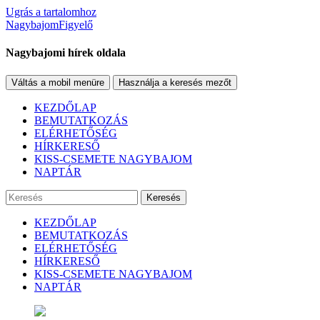
Ugrás a tartalomhoz
NagybajomFigyelő
Nagybajomi hírek oldala
Váltás a mobil menüre
Használja a keresés mezőt
KEZDŐLAP
BEMUTATKOZÁS
ELÉRHETŐSÉG
HÍRKERESŐ
KISS-CSEMETE NAGYBAJOM
NAPTÁR
Keresés
KEZDŐLAP
BEMUTATKOZÁS
ELÉRHETŐSÉG
HÍRKERESŐ
KISS-CSEMETE NAGYBAJOM
NAPTÁR