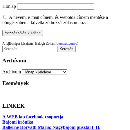
Honlap
A nevem, e-mail címem, és weboldalcímem mentése a
böngészőben a következő hozzászólásomhoz.
A fejlécképet készítette: Balogh Zoltán
fotossrac.com
©
Keresés
Archívum
Archívum
Események
LINKEK
A WEB lap facebook csoportja
Bajomi krónika
Ballérné Horváth Mária: Nagybajom pusztái I–II.