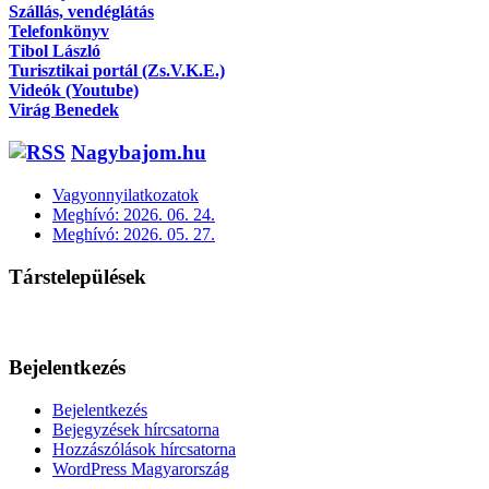
Szállás, vendéglátás
Telefonkönyv
Tibol László
Turisztikai portál (Zs.V.K.E.)
Videók (Youtube)
Virág Benedek
Nagybajom.hu
Vagyonnyilatkozatok
Meghívó: 2026. 06. 24.
Meghívó: 2026. 05. 27.
Társtelepülések
Bejelentkezés
Bejelentkezés
Bejegyzések hírcsatorna
Hozzászólások hírcsatorna
WordPress Magyarország