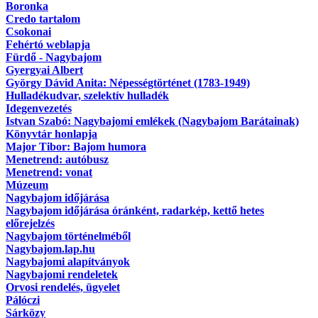
Boronka
Credo tartalom
Csokonai
Fehértó weblapja
Fürdő - Nagybajom
Gyergyai Albert
György Dávid Anita: Népességtörténet (1783-1949)
Hulladékudvar, szelektív hulladék
Idegenvezetés
Istvan Szabó: Nagybajomi emlékek (Nagybajom Barátainak)
Könyvtár honlapja
Major Tibor: Bajom humora
Menetrend: autóbusz
Menetrend: vonat
Múzeum
Nagybajom időjárása
Nagybajom időjárása óránként, radarkép, kettő hetes
előrejelzés
Nagybajom történelméből
Nagybajom.lap.hu
Nagybajomi alapítványok
Nagybajomi rendeletek
Orvosi rendelés, ügyelet
Pálóczi
Sárközy