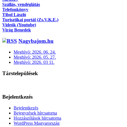
Szállás, vendéglátás
Telefonkönyv
Tibol László
Turisztikai portál (Zs.V.K.E.)
Videók (Youtube)
Virág Benedek
Nagybajom.hu
Meghívó: 2026. 06. 24.
Meghívó: 2026. 05. 27.
Meghívó: 2026. 03 11.
Társtelepülések
Bejelentkezés
Bejelentkezés
Bejegyzések hírcsatorna
Hozzászólások hírcsatorna
WordPress Magyarország