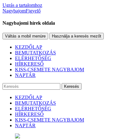
Ugrás a tartalomhoz
NagybajomFigyelő
Nagybajomi hírek oldala
Váltás a mobil menüre
Használja a keresés mezőt
KEZDŐLAP
BEMUTATKOZÁS
ELÉRHETŐSÉG
HÍRKERESŐ
KISS-CSEMETE NAGYBAJOM
NAPTÁR
Keresés
KEZDŐLAP
BEMUTATKOZÁS
ELÉRHETŐSÉG
HÍRKERESŐ
KISS-CSEMETE NAGYBAJOM
NAPTÁR