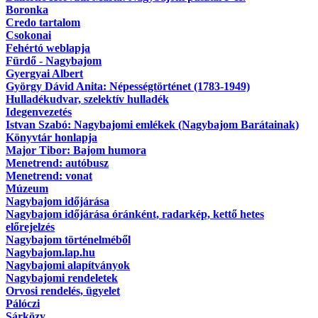
Boronka
Credo tartalom
Csokonai
Fehértó weblapja
Fürdő - Nagybajom
Gyergyai Albert
György Dávid Anita: Népességtörténet (1783-1949)
Hulladékudvar, szelektív hulladék
Idegenvezetés
Istvan Szabó: Nagybajomi emlékek (Nagybajom Barátainak)
Könyvtár honlapja
Major Tibor: Bajom humora
Menetrend: autóbusz
Menetrend: vonat
Múzeum
Nagybajom időjárása
Nagybajom időjárása óránként, radarkép, kettő hetes
előrejelzés
Nagybajom történelméből
Nagybajom.lap.hu
Nagybajomi alapítványok
Nagybajomi rendeletek
Orvosi rendelés, ügyelet
Pálóczi
Sárközy