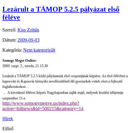
Lezárult a TÁMOP 5.2.5 pályázat első
féléve
Szerző:
Kiss Zoltán
Dátum:
2009-09-03
Kategória:
Nem kategorizált
Somogy Megye Online:
2009. szept. 2., szerda, 21.15.30
Lezárult a TÁMOP 5.2.5 kódú pályázatunk első csoportjának képzése. Az első félévben a
kaposvári és Kaposvár környéki nevelőszülőnél élő gyermekek vettek részt a fejlesztő
foglalkozásokon…
…
A következő féléves képzés Nagybajomban zajlik majd, melynek kezdési időpontja
szeptember 11-e.
http://www.somogymegye.us/index.php?
action=fullnews&id=500215&category=14
Hírek
Előző