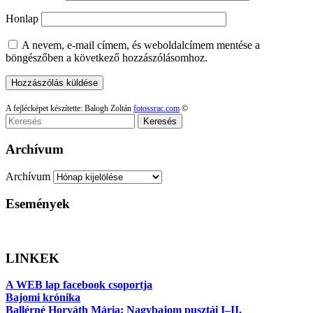
Honlap
A nevem, e-mail címem, és weboldalcímem mentése a
böngészőben a következő hozzászólásomhoz.
A fejlécképet készítette: Balogh Zoltán
fotossrac.com
©
Keresés
Archívum
Archívum
Események
LINKEK
A WEB lap facebook csoportja
Bajomi krónika
Ballérné Horváth Mária: Nagybajom pusztái I–II.