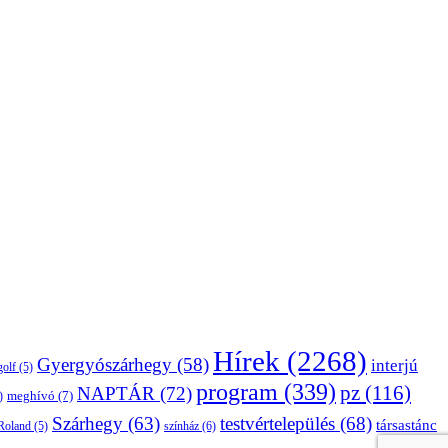
Hírek
(2268)
Gyergyószárhegy
(58)
interjú
golf
(5)
program
(339)
pz
(116)
NAPTÁR
(72)
)
meghívó
(7)
Szárhegy
(63)
testvértelepülés
(68)
társastánc
Roland
(5)
színház
(6)