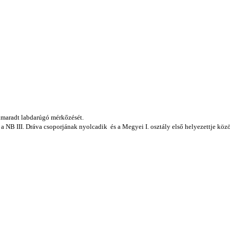
elmaradt labdarúgó mérkőzését.
a NB III. Dráva csoporjának nyolcadik és a Megyei I. osztály első helyezettje közö