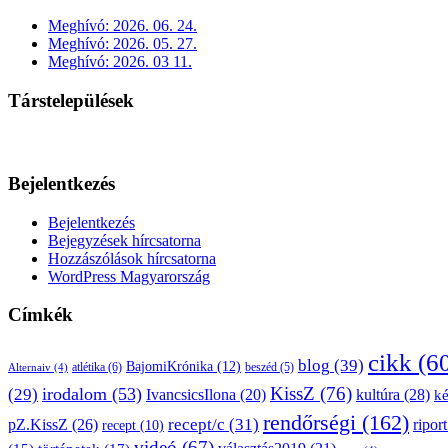
Meghívó: 2026. 06. 24.
Meghívó: 2026. 05. 27.
Meghívó: 2026. 03 11.
Társtelepülések
Bejelentkezés
Bejelentkezés
Bejegyzések hírcsatorna
Hozzászólások hírcsatorna
WordPress Magyarország
Címkék
cikk
(6
blog
(39)
BajomiKrónika
(12)
atlétika
(6)
beszéd
(5)
Alternaiv
(4)
KissZ
(76)
irodalom
(53)
(29)
kultúra
(28)
IvancsicsIlona
(20)
k
rendőrségi
(162)
pZ.KissZ
(26)
recept/c
(31)
riport
recept
(10)
videó
(67)