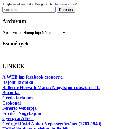
A fejlécképet készítette: Balogh Zoltán
fotossrac.com
©
Keresés
Archívum
Archívum
Események
LINKEK
A WEB lap facebook csoportja
Bajomi krónika
Ballérné Horváth Mária: Nagybajom pusztái I–II.
Boronka
Credo tartalom
Csokonai
Fehértó weblapja
Fürdő - Nagybajom
Gyergyai Albert
György Dávid Anita: Népességtörténet (1783-1949)
Hulladékudvar, szelektív hulladék