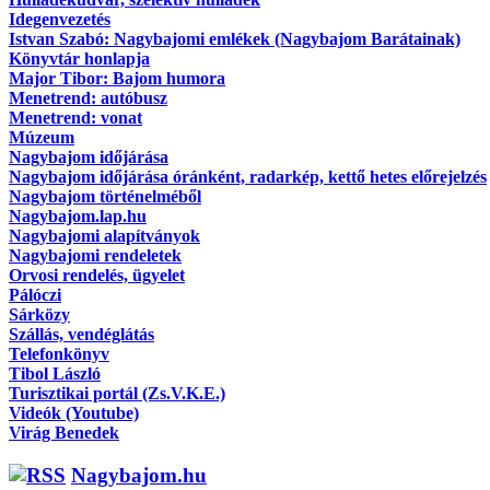
Idegenvezetés
Istvan Szabó: Nagybajomi emlékek (Nagybajom Barátainak)
Könyvtár honlapja
Major Tibor: Bajom humora
Menetrend: autóbusz
Menetrend: vonat
Múzeum
Nagybajom időjárása
Nagybajom időjárása óránként, radarkép, kettő hetes előrejelzés
Nagybajom történelméből
Nagybajom.lap.hu
Nagybajomi alapítványok
Nagybajomi rendeletek
Orvosi rendelés, ügyelet
Pálóczi
Sárközy
Szállás, vendéglátás
Telefonkönyv
Tibol László
Turisztikai portál (Zs.V.K.E.)
Videók (Youtube)
Virág Benedek
Nagybajom.hu