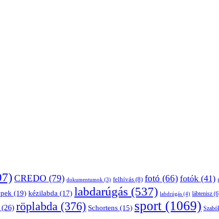
07)
CREDO
(79)
fotó
(66)
fotók
(41)
felhívás
(8)
dokumentumok
(3)
labdarúgás
(537)
épek
(19)
kézilabda
(17)
lábtenisz
(6
labdrúgás
(4)
sport
(1069)
röplabda
(376)
(26)
Schortens
(15)
Szabó