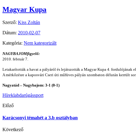
Magyar Kupa
Szerző:
Kiss Zoltán
Dátum:
2010-02-07
Kategória:
Nem kategorizált
NAGYBAJOMfigyelő:
2010. február 7.
Letakarították a havat a pályáról és lejátszották a Magyar Kupa 4. fordulójának 
A mérkőzésre a kaposvári Cseri úti műfüves pályán szombaton délután kerrült sor 
Nagyatád – Nagybajom: 3-1 (0-1)
Hírek
labdarúgás
sport
Előző
Karácsonyi témahét a 3.b osztályban
Következő