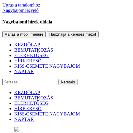
Ugrás a tartalomhoz
NagybajomFigyelő
Nagybajomi hírek oldala
Váltás a mobil menüre
Használja a keresés mezőt
KEZDŐLAP
BEMUTATKOZÁS
ELÉRHETŐSÉG
HÍRKERESŐ
KISS-CSEMETE NAGYBAJOM
NAPTÁR
Keresés
KEZDŐLAP
BEMUTATKOZÁS
ELÉRHETŐSÉG
HÍRKERESŐ
KISS-CSEMETE NAGYBAJOM
NAPTÁR