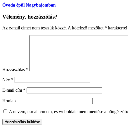
Óvoda épül Nagybajomban
Vélemény, hozzászólás?
Az e-mail címet nem tesszük közzé.
A kötelező mezőket
*
karakterrel 
Hozzászólás
*
Név
*
E-mail cím
*
Honlap
A nevem, e-mail címem, és weboldalcímem mentése a böngészőb