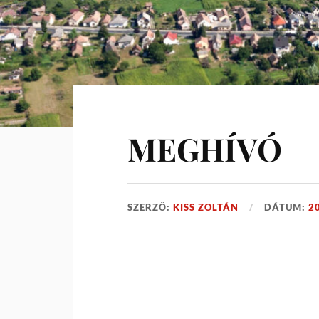
MEGHÍVÓ
SZERZŐ:
KISS ZOLTÁN
DÁTUM:
2