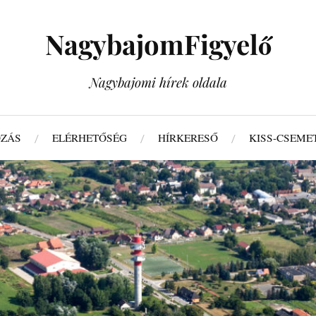
NagybajomFigyelő
Nagybajomi hírek oldala
ZÁS
ELÉRHETŐSÉG
HÍRKERESŐ
KISS-CSEME