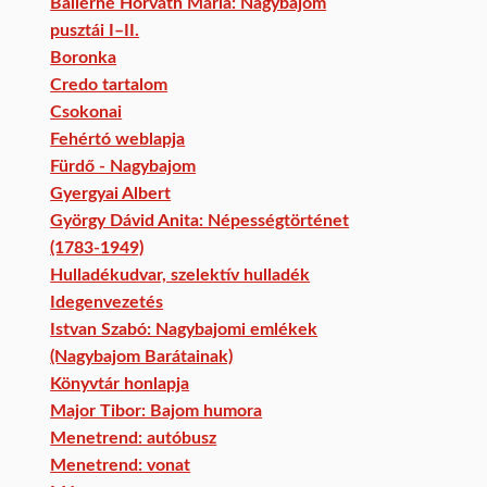
Ballérné Horváth Mária: Nagybajom
pusztái I–II.
Boronka
Credo tartalom
Csokonai
Fehértó weblapja
Fürdő - Nagybajom
Gyergyai Albert
György Dávid Anita: Népességtörténet
(1783-1949)
Hulladékudvar, szelektív hulladék
Idegenvezetés
Istvan Szabó: Nagybajomi emlékek
(Nagybajom Barátainak)
Könyvtár honlapja
Major Tibor: Bajom humora
Menetrend: autóbusz
Menetrend: vonat