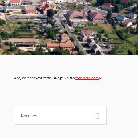
A fejlécképet készítette: Balogh Zoltán
fotossrac.com
©