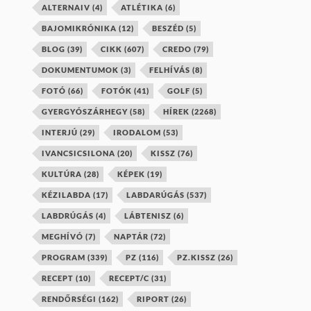
ALTERNAIV
(4)
ATLÉTIKA
(6)
BAJOMIKRÓNIKA
(12)
BESZÉD
(5)
BLOG
(39)
CIKK
(607)
CREDO
(79)
DOKUMENTUMOK
(3)
FELHÍVÁS
(8)
FOTÓ
(66)
FOTÓK
(41)
GOLF
(5)
GYERGYÓSZÁRHEGY
(58)
HÍREK
(2268)
INTERJÚ
(29)
IRODALOM
(53)
IVANCSICSILONA
(20)
KISSZ
(76)
KULTÚRA
(28)
KÉPEK
(19)
KÉZILABDA
(17)
LABDARÚGÁS
(537)
LABDRÚGÁS
(4)
LÁBTENISZ
(6)
MEGHÍVÓ
(7)
NAPTÁR
(72)
PROGRAM
(339)
PZ
(116)
PZ.KISSZ
(26)
RECEPT
(10)
RECEPT/C
(31)
RENDŐRSÉGI
(162)
RIPORT
(26)