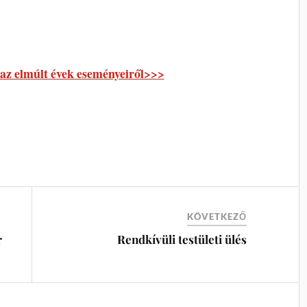
 elmúlt évek eseményeiről>>>
KÖVETKEZŐ
r
Rendkívüli testületi ülés