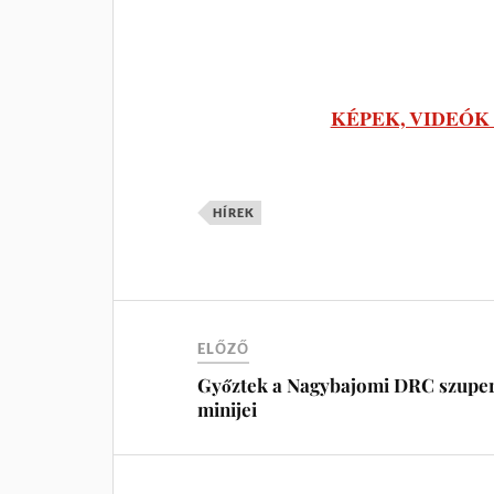
KÉPEK, VIDEÓK az
HÍREK
ELŐZŐ
Győztek a Nagybajomi DRC szupe
minijei