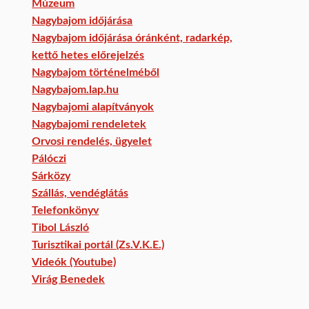
Múzeum
Nagybajom időjárása
Nagybajom időjárása óránként, radarkép,
kettő hetes előrejelzés
Nagybajom történelméből
Nagybajom.lap.hu
Nagybajomi alapítványok
Nagybajomi rendeletek
Orvosi rendelés, ügyelet
Pálóczi
Sárközy
Szállás, vendéglátás
Telefonkönyv
Tibol László
Turisztikai portál (Zs.V.K.E.)
Videók (Youtube)
Virág Benedek