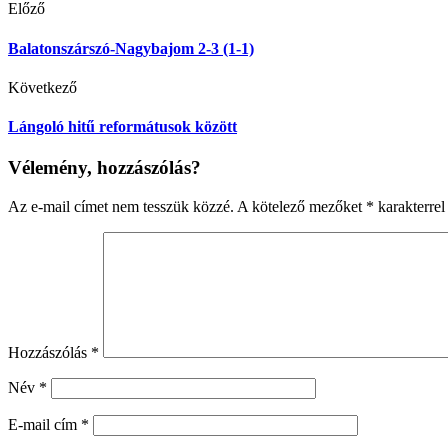
Előző
Balatonszárszó-Nagybajom 2-3 (1-1)
Következő
Lángoló hitű reformátusok között
Vélemény, hozzászólás?
Az e-mail címet nem tesszük közzé.
A kötelező mezőket
*
karakterrel 
Hozzászólás
*
Név
*
E-mail cím
*