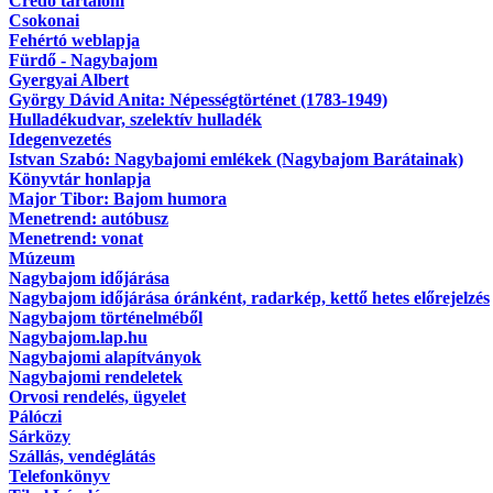
Credo tartalom
Csokonai
Fehértó weblapja
Fürdő - Nagybajom
Gyergyai Albert
György Dávid Anita: Népességtörténet (1783-1949)
Hulladékudvar, szelektív hulladék
Idegenvezetés
Istvan Szabó: Nagybajomi emlékek (Nagybajom Barátainak)
Könyvtár honlapja
Major Tibor: Bajom humora
Menetrend: autóbusz
Menetrend: vonat
Múzeum
Nagybajom időjárása
Nagybajom időjárása óránként, radarkép, kettő hetes előrejelzés
Nagybajom történelméből
Nagybajom.lap.hu
Nagybajomi alapítványok
Nagybajomi rendeletek
Orvosi rendelés, ügyelet
Pálóczi
Sárközy
Szállás, vendéglátás
Telefonkönyv