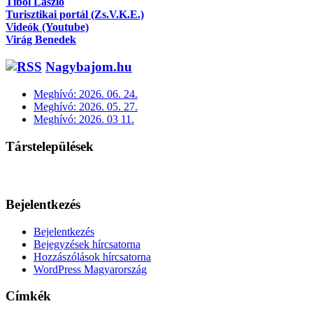
Tibol László
Turisztikai portál (Zs.V.K.E.)
Videók (Youtube)
Virág Benedek
Nagybajom.hu
Meghívó: 2026. 06. 24.
Meghívó: 2026. 05. 27.
Meghívó: 2026. 03 11.
Társtelepülések
Bejelentkezés
Bejelentkezés
Bejegyzések hírcsatorna
Hozzászólások hírcsatorna
WordPress Magyarország
Címkék