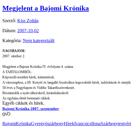
Megjelent a Bajomi Krónika
Szerző:
Kiss Zoltán
Dátum:
2007-10-02
Kategória:
Nem kategorizált
NAGYBAJOM:
2007. október 2.
Megjelent a Bajomi Krónika IV. évfolyam 4. száma
A TARTALOMBÓL:
Képviselő-testületi hírek, kitüntetések.
A városnaphoz, a III. Kenyér és langalló fesztivához kapcsolódó hírek, tudósítások és intejúk
50 éves a Nagybajom és Vidéke Takarékszövetkezet.
Beszámolók a nyári táborokról, kirándulásokról.
Az egyháza életét bemutató cikkek.
Egyéb cikkek és hírek.
Bajomi Krónika 2007. szeptember
(pZ)
BajomiKrónika
Gyergyószárhegy
Hírek
IvancsicsIlona
Szárhegy
testvér