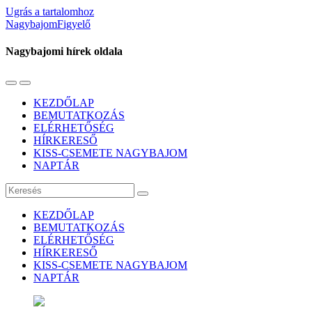
Ugrás a tartalomhoz
NagybajomFigyelő
Nagybajomi hírek oldala
Váltás
Használja
a
a
KEZDŐLAP
mobil
keresés
BEMUTATKOZÁS
menüre
mezőt
ELÉRHETŐSÉG
HÍRKERESŐ
KISS-CSEMETE NAGYBAJOM
NAPTÁR
Keresés
KEZDŐLAP
BEMUTATKOZÁS
ELÉRHETŐSÉG
HÍRKERESŐ
KISS-CSEMETE NAGYBAJOM
NAPTÁR