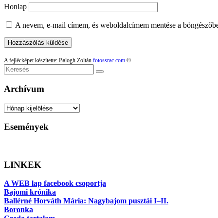
Honlap
A nevem, e-mail címem, és weboldalcímem mentése a böngészőb
A fejlécképet készítette: Balogh Zoltán
fotossrac.com
©
Keresés
Archívum
Archívum
Események
LINKEK
A WEB lap facebook csoportja
Bajomi krónika
Ballérné Horváth Mária: Nagybajom pusztái I–II.
Boronka