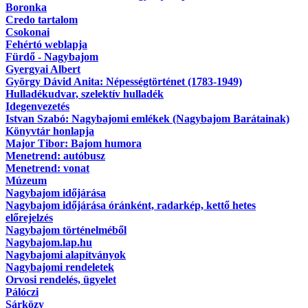
Boronka
Credo tartalom
Csokonai
Fehértó weblapja
Fürdő - Nagybajom
Gyergyai Albert
György Dávid Anita: Népességtörténet (1783-1949)
Hulladékudvar, szelektív hulladék
Idegenvezetés
Istvan Szabó: Nagybajomi emlékek (Nagybajom Barátainak)
Könyvtár honlapja
Major Tibor: Bajom humora
Menetrend: autóbusz
Menetrend: vonat
Múzeum
Nagybajom időjárása
Nagybajom időjárása óránként, radarkép, kettő hetes
előrejelzés
Nagybajom történelméből
Nagybajom.lap.hu
Nagybajomi alapítványok
Nagybajomi rendeletek
Orvosi rendelés, ügyelet
Pálóczi
Sárközy