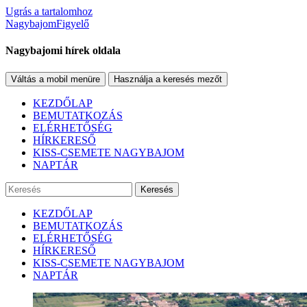
Ugrás a tartalomhoz
NagybajomFigyelő
Nagybajomi hírek oldala
Váltás a mobil menüre
Használja a keresés mezőt
KEZDŐLAP
BEMUTATKOZÁS
ELÉRHETŐSÉG
HÍRKERESŐ
KISS-CSEMETE NAGYBAJOM
NAPTÁR
Keresés
KEZDŐLAP
BEMUTATKOZÁS
ELÉRHETŐSÉG
HÍRKERESŐ
KISS-CSEMETE NAGYBAJOM
NAPTÁR