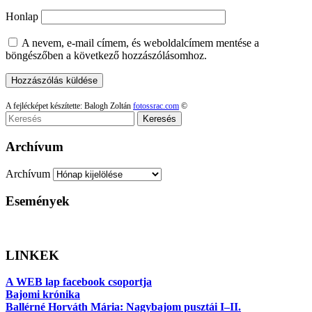
Honlap
A nevem, e-mail címem, és weboldalcímem mentése a
böngészőben a következő hozzászólásomhoz.
A fejlécképet készítette: Balogh Zoltán
fotossrac.com
©
Keresés
Archívum
Archívum
Események
LINKEK
A WEB lap facebook csoportja
Bajomi krónika
Ballérné Horváth Mária: Nagybajom pusztái I–II.