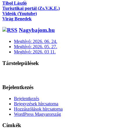
Tibol László
Turisztikai portál (Zs.V.K.E.)
Videók (Youtube)
Virág Benedek
Nagybajom.hu
Meghívó: 2026. 06. 24.
Meghívó: 2026. 05. 27.
Meghívó: 2026. 03 11.
Társtelepülések
Bejelentkezés
Bejelentkezés
Bejegyzések hírcsatorna
Hozzászólások hírcsatorna
WordPress Magyarország
Címkék