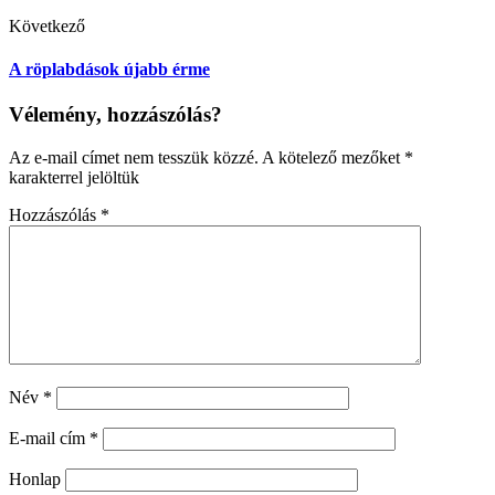
Következő
A röplabdások újabb érme
Vélemény, hozzászólás?
Az e-mail címet nem tesszük közzé.
A kötelező mezőket
*
karakterrel jelöltük
Hozzászólás
*
Név
*
E-mail cím
*
Honlap