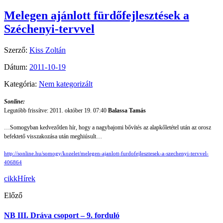
Melegen ajánlott fürdőfejlesztések a
Széchenyi-tervvel
Szerző:
Kiss Zoltán
Dátum:
2011-10-19
Kategória:
Nem kategorizált
Sonline:
Legutóbb frissítve: 2011. október 19. 07:40
Balassa Tamás
…Somogyban kedvezőtlen hír, hogy a nagybajomi bővítés az alapkőletétel után az orosz
befektető visszakozása után meghiúsult…
http://sonline.hu/somogy/kozelet/melegen-ajanlott-furdofejlesztesek-a-szechenyi-tervvel-
406864
cikk
Hírek
Előző
NB III. Dráva csoport – 9. forduló