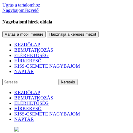
Ugrás a tartalomhoz
NagybajomFigyelő
Nagybajomi hírek oldala
Váltás a mobil menüre
Használja a keresés mezőt
KEZDŐLAP
BEMUTATKOZÁS
ELÉRHETŐSÉG
HÍRKERESŐ
KISS-CSEMETE NAGYBAJOM
NAPTÁR
Keresés
KEZDŐLAP
BEMUTATKOZÁS
ELÉRHETŐSÉG
HÍRKERESŐ
KISS-CSEMETE NAGYBAJOM
NAPTÁR