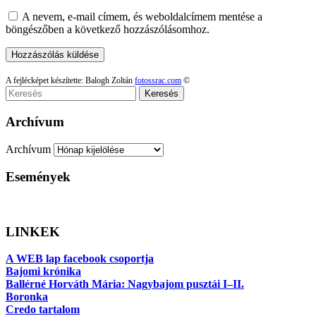
A nevem, e-mail címem, és weboldalcímem mentése a
böngészőben a következő hozzászólásomhoz.
A fejlécképet készítette: Balogh Zoltán
fotossrac.com
©
Keresés
Archívum
Archívum
Események
LINKEK
A WEB lap facebook csoportja
Bajomi krónika
Ballérné Horváth Mária: Nagybajom pusztái I–II.
Boronka
Credo tartalom