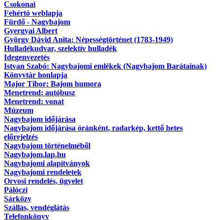
Csokonai
Fehértó weblapja
Fürdő - Nagybajom
Gyergyai Albert
György Dávid Anita: Népességtörténet (1783-1949)
Hulladékudvar, szelektív hulladék
Idegenvezetés
Istvan Szabó: Nagybajomi emlékek (Nagybajom Barátainak)
Könyvtár honlapja
Major Tibor: Bajom humora
Menetrend: autóbusz
Menetrend: vonat
Múzeum
Nagybajom időjárása
Nagybajom időjárása óránként, radarkép, kettő hetes
előrejelzés
Nagybajom történelméből
Nagybajom.lap.hu
Nagybajomi alapítványok
Nagybajomi rendeletek
Orvosi rendelés, ügyelet
Pálóczi
Sárközy
Szállás, vendéglátás
Telefonkönyv