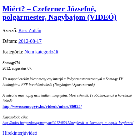
Miért? – Czeferner Józsefné,
polgármester, Nagybajom (VIDEÓ)
Szerző:
Kiss Zoltán
Dátum:
2012-08-17
Kategória:
Nem kategorizált
SomogyTV:
2012. augusztus 07.
Tíz nappal ezelőtt jelent megy egy interjú a Polgármesteraszonnyal a Somogy TV
honlapján a PPP beruházásokról (Nagybajomi Sportcsarnok).
A videót a mai napig nem tudtam megnyitni. Most sikerült. Próbálkozzanak a következő
linkről:
http://www.somogytv.hu/videok/miert/86055/
Kapcsolódó cikk:
http://index.hu/gazdasag/magyar/2012/06/15/megkezdi_a_kormany_a_ppp-k_leepiteset/
Hírek
interjú
videó