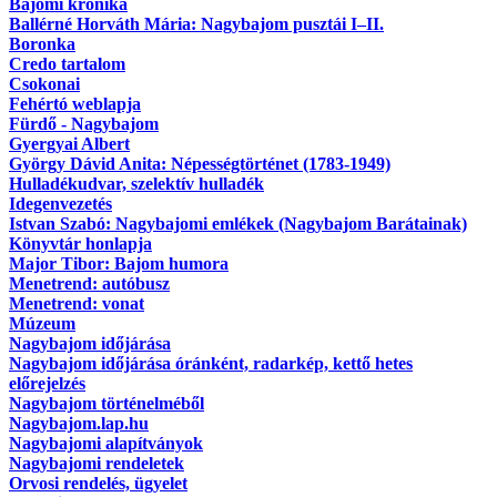
Bajomi krónika
Ballérné Horváth Mária: Nagybajom pusztái I–II.
Boronka
Credo tartalom
Csokonai
Fehértó weblapja
Fürdő - Nagybajom
Gyergyai Albert
György Dávid Anita: Népességtörténet (1783-1949)
Hulladékudvar, szelektív hulladék
Idegenvezetés
Istvan Szabó: Nagybajomi emlékek (Nagybajom Barátainak)
Könyvtár honlapja
Major Tibor: Bajom humora
Menetrend: autóbusz
Menetrend: vonat
Múzeum
Nagybajom időjárása
Nagybajom időjárása óránként, radarkép, kettő hetes
előrejelzés
Nagybajom történelméből
Nagybajom.lap.hu
Nagybajomi alapítványok
Nagybajomi rendeletek
Orvosi rendelés, ügyelet