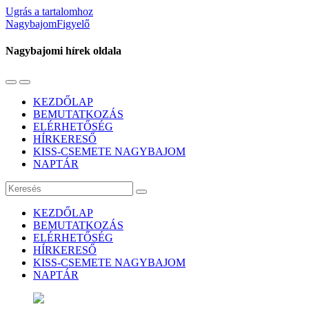
Ugrás a tartalomhoz
NagybajomFigyelő
Nagybajomi hírek oldala
Váltás
Használja
a
a
KEZDŐLAP
mobil
keresés
BEMUTATKOZÁS
menüre
mezőt
ELÉRHETŐSÉG
HÍRKERESŐ
KISS-CSEMETE NAGYBAJOM
NAPTÁR
Keresés
KEZDŐLAP
BEMUTATKOZÁS
ELÉRHETŐSÉG
HÍRKERESŐ
KISS-CSEMETE NAGYBAJOM
NAPTÁR