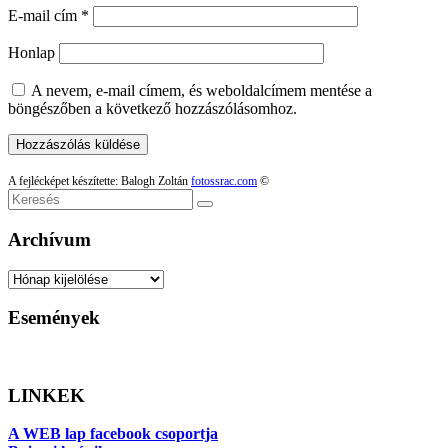
E-mail cím
*
Honlap
A nevem, e-mail címem, és weboldalcímem mentése a
böngészőben a következő hozzászólásomhoz.
A fejlécképet készítette: Balogh Zoltán
fotossrac.com
©
Keresés
Archívum
Archívum
Események
LINKEK
A WEB lap facebook csoportja