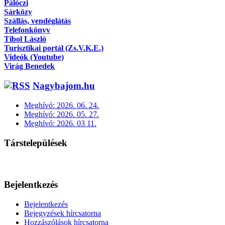
Pálóczi
Sárközy
Szállás, vendéglátás
Telefonkönyv
Tibol László
Turisztikai portál (Zs.V.K.E.)
Videók (Youtube)
Virág Benedek
Nagybajom.hu
Meghívó: 2026. 06. 24.
Meghívó: 2026. 05. 27.
Meghívó: 2026. 03 11.
Társtelepülések
Bejelentkezés
Bejelentkezés
Bejegyzések hírcsatorna
Hozzászólások hírcsatorna