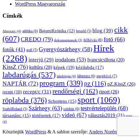
WordPress Magyarország
Címkék
cikk
blog
(39)
BajomiKrónika
(12)
atlétika
(6)
beszéd
(5)
Alternaiv
(4)
(607)
CREDO
(79)
fotó
(66)
felhívás
(8)
dokumentumok
(3)
Hírek
Gyergyószárhegy
(58)
fotók
(41)
golf
(5)
(2268)
irodalom
(53)
interjú
(29)
IvancsicsIlona
(20)
KissZ
(76)
kultúra
(28)
képek
(19)
kézilabda
(17)
labdarúgás
(537)
lábtenisz
(6)
meghívó
(7)
labdrúgás
(4)
program
(339)
pz
(116)
NAPTÁR
(72)
pZ.KissZ
(26)
rendőrségi
(162)
recept/c
(31)
riport
(26)
recept
(10)
sport
(1069)
röplabda
(376)
Schortens
(15)
Szárhegy
(63)
testvértelepülés
(68)
SzabóRoland
(5)
színház
(6)
videó
(67)
választás2019
(21)
társastánc
(15)
történetek
(17)
zene
(4)
Köszönjük
WordPress
&
A sablon szerzője:
Anders Norén