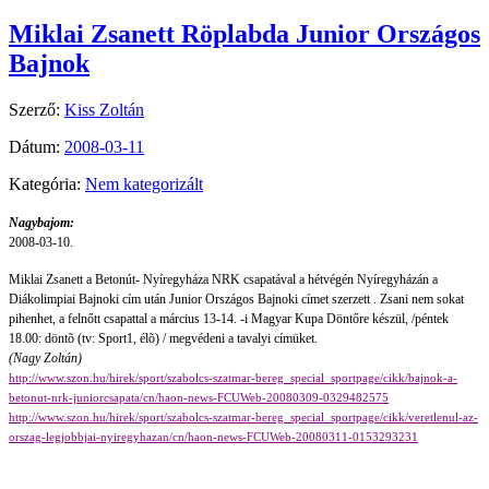
Miklai Zsanett Röplabda Junior Országos
Bajnok
Szerző:
Kiss Zoltán
Dátum:
2008-03-11
Kategória:
Nem kategorizált
Nagybajom:
2008-03-10.
Miklai Zsanett a Betonút- Nyíregyháza NRK csapatával a hétvégén Nyíregyházán a
Diákolimpiai Bajnoki cím után Junior Országos Bajnoki címet szerzett . Zsani nem sokat
pihenhet, a felnőtt csapattal a március 13-14. -i Magyar Kupa Döntőre készül, /péntek
18.00: döntõ (tv: Sport1, élõ) / megvédeni a tavalyi címüket.
(Nagy Zoltán)
http://www.szon.hu/hirek/sport/szabolcs-szatmar-bereg_special_sportpage/cikk/bajnok-a-
betonut-nrk-juniorcsapata/cn/haon-news-FCUWeb-20080309-0329482575
http://www.szon.hu/hirek/sport/szabolcs-szatmar-bereg_special_sportpage/cikk/veretlenul-az-
orszag-legjobbjai-nyiregyhazan/cn/haon-news-FCUWeb-20080311-0153293231