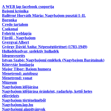
A WEB lap facebook csoportja
Bajomi krónika
Ballérné Horváth Mária: Nagybajom pusztái I–II.
Boronka
Credo tartalom
Csokonai
Fehértó weblapja
Fürdő - Nagybajom
Gyergyai Albert
György Dávid Anita: Népességtörténet (1783-1949)
Hulladékudvar, szelektív hulladék
Idegenvezetés
Istvan Szabó: Nagybajomi emlékek (Nagybajom Barátainak)
Könyvtár honlapja
Major Tibor: Bajom humora
Menetrend: autóbusz
Menetrend: vonat
Múzeum
Nagybajom időjárása
Nagybajom időjárása óránként, radarkép, kettő hetes
előrejelzés
Nagybajom történelméből
Nagybajom.lap.hu
Nagybajomi alapítványok