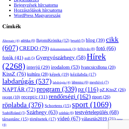
Bejegyzések hírcsatorna
Hozzászólások hírcsatorna
WordPress Magyarország
Címkék
cikk
blog
(39)
BajomiKrónika
(12)
atlétika
(6)
beszéd
(5)
Alternaiv
(4)
(607)
CREDO
(79)
fotó
(66)
felhívás
(8)
dokumentumok
(3)
Hírek
Gyergyószárhegy
(58)
fotók
(41)
golf
(5)
(2268)
irodalom
(53)
interjú
(29)
IvancsicsIlona
(20)
KissZ
(76)
kultúra
(28)
képek
(19)
kézilabda
(17)
labdarúgás
(537)
lábtenisz
(6)
meghívó
(7)
labdrúgás
(4)
program
(339)
pz
(116)
NAPTÁR
(72)
pZ.KissZ
(26)
rendőrségi
(162)
recept/c
(31)
riport
(26)
recept
(10)
sport
(1069)
röplabda
(376)
Schortens
(15)
Szárhegy
(63)
testvértelepülés
(68)
SzabóRoland
(5)
színház
(6)
videó
(67)
választás2019
(21)
társastánc
(15)
történetek
(17)
zene
(4)