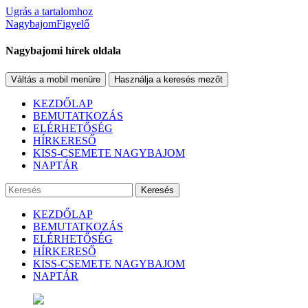
Ugrás a tartalomhoz
NagybajomFigyelő
Nagybajomi hírek oldala
Váltás a mobil menüre
Használja a keresés mezőt
KEZDŐLAP
BEMUTATKOZÁS
ELÉRHETŐSÉG
HÍRKERESŐ
KISS-CSEMETE NAGYBAJOM
NAPTÁR
Keresés
KEZDŐLAP
BEMUTATKOZÁS
ELÉRHETŐSÉG
HÍRKERESŐ
KISS-CSEMETE NAGYBAJOM
NAPTÁR