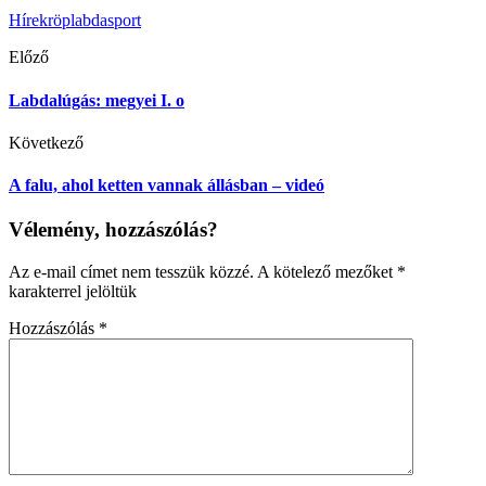
Hírek
röplabda
sport
Előző
Labdalúgás: megyei I. o
Következő
A falu, ahol ketten vannak állásban – videó
Vélemény, hozzászólás?
Az e-mail címet nem tesszük közzé.
A kötelező mezőket
*
karakterrel jelöltük
Hozzászólás
*