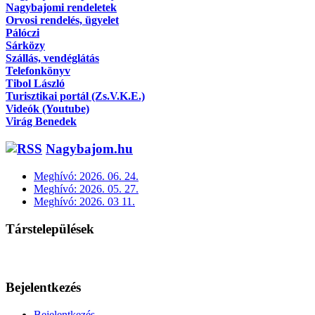
Nagybajomi rendeletek
Orvosi rendelés, ügyelet
Pálóczi
Sárközy
Szállás, vendéglátás
Telefonkönyv
Tibol László
Turisztikai portál (Zs.V.K.E.)
Videók (Youtube)
Virág Benedek
Nagybajom.hu
Meghívó: 2026. 06. 24.
Meghívó: 2026. 05. 27.
Meghívó: 2026. 03 11.
Társtelepülések
Bejelentkezés
Bejelentkezés