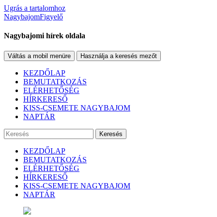
Ugrás a tartalomhoz
NagybajomFigyelő
Nagybajomi hírek oldala
Váltás a mobil menüre
Használja a keresés mezőt
KEZDŐLAP
BEMUTATKOZÁS
ELÉRHETŐSÉG
HÍRKERESŐ
KISS-CSEMETE NAGYBAJOM
NAPTÁR
Keresés
KEZDŐLAP
BEMUTATKOZÁS
ELÉRHETŐSÉG
HÍRKERESŐ
KISS-CSEMETE NAGYBAJOM
NAPTÁR