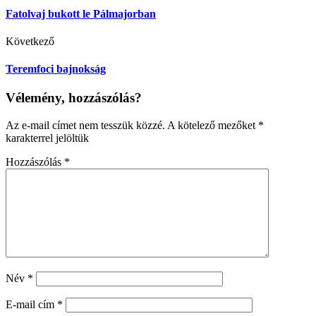
Fatolvaj bukott le Pálmajorban
Következő
Teremfoci bajnokság
Vélemény, hozzászólás?
Az e-mail címet nem tesszük közzé.
A kötelező mezőket
*
karakterrel jelöltük
Hozzászólás
*
Név
*
E-mail cím
*