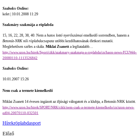
Szabolcs Online:
kelet | 10.01.2008 11:29
Szakmáry szakmája a röplabda
15, 16, 22, 28, 38, 40. Nem a
hatos lottó nyerőszámai
emelkedő sorrendben, hanem a
Betonút-NRK női röplabdacsapata
utóbbi kezdőhatosának életkori mutatói.
Meglehetősen széles a skála.
Miklai Zsanett
a legfiatalabb…
http://www.szon.hu/hirek/Sport/cikk/szakmary-szakmaja-a-roplabda/cn/haon-news-FCUWeb-
20080110-1113526842
Szabolcs Online:
10.01.2007 15:26
Nem csak a termete
kiemelkedő
Miklai Zsanett 14 évesen ingázott az ifjúsági válogatott és a klubja, a Betonút-NRK között.
http://www.szon.hu/hirek/SPORT/NRK/cikk/nem-csak-a-termete-kiemelkedo/cn/szon-news-
ed04-20070110-032501
Hírek
röplabda
sport
Előző