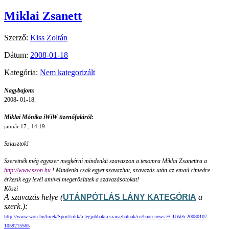
Miklai Zsanett
Szerző:
Kiss Zoltán
Dátum:
2008-01-18
Kategória:
Nem kategorizált
Nagybajom:
2008- 01-18.
Miklai Mónika iWiW üzenőfaláról:
január 17., 14:19
Sziasztok!
Szeretnék még egyszer megkérni mindenkit szavazzon a tesomra Miklai Zsanettra a
http://www.szon.hu
! Mindenki csak egyet szavazhat, szavazás után az email címedre
érkezik egy levél amivel megerősítitek a szavazásotokat!
Köszi
A szavazás helye (
UTÁNPÓTLÁS LÁNY KATEGÓRIA
a
szerk.):
http://www.szon.hu/hirek/Sport/cikk/a-legjobbakra-szavazhatnak/cn/haon-news-FCUWeb-20080107-
1059215565