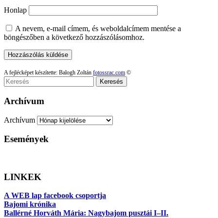
Honlap
A nevem, e-mail címem, és weboldalcímem mentése a
böngészőben a következő hozzászólásomhoz.
A fejlécképet készítette: Balogh Zoltán
fotossrac.com
©
Keresés
Archívum
Archívum
Események
LINKEK
A WEB lap facebook csoportja
Bajomi krónika
Ballérné Horváth Mária: Nagybajom pusztái I–II.