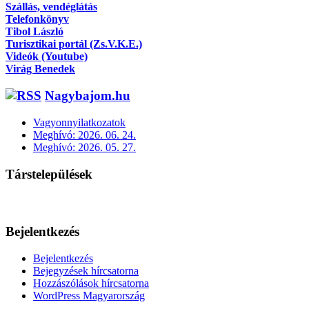
Szállás, vendéglátás
Telefonkönyv
Tibol László
Turisztikai portál (Zs.V.K.E.)
Videók (Youtube)
Virág Benedek
Nagybajom.hu
Vagyonnyilatkozatok
Meghívó: 2026. 06. 24.
Meghívó: 2026. 05. 27.
Társtelepülések
Bejelentkezés
Bejelentkezés
Bejegyzések hírcsatorna
Hozzászólások hírcsatorna
WordPress Magyarország