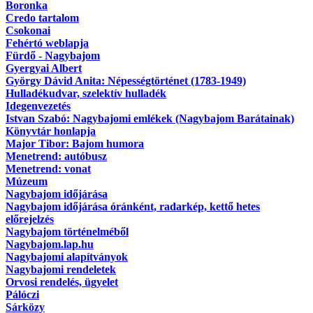
Boronka
Credo tartalom
Csokonai
Fehértó weblapja
Fürdő - Nagybajom
Gyergyai Albert
György Dávid Anita: Népességtörténet (1783-1949)
Hulladékudvar, szelektív hulladék
Idegenvezetés
Istvan Szabó: Nagybajomi emlékek (Nagybajom Barátainak)
Könyvtár honlapja
Major Tibor: Bajom humora
Menetrend: autóbusz
Menetrend: vonat
Múzeum
Nagybajom időjárása
Nagybajom időjárása óránként, radarkép, kettő hetes
előrejelzés
Nagybajom történelméből
Nagybajom.lap.hu
Nagybajomi alapítványok
Nagybajomi rendeletek
Orvosi rendelés, ügyelet
Pálóczi
Sárközy