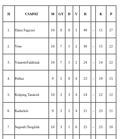
H
CSAPAT
M
GY
D
V
R
K
P
1.
Oázis Fagyizó
10
9
0
1
49
–
11
27
2.
Vése
10
7
1
2
36
–
15
22
3.
VásártérFalábúak
10
7
1
2
24
–
14
22
4.
Pellini
9
5
0
4
23
–
19
15
5.
Kolping Tanárok
10
3
3
4
24
–
22
12
6.
Kadarkút
9
3
2
4
21
–
23
11
7.
Segesdi Öregfiúk
10
3
1
6
25
–
25
10