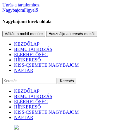
Ugrás a tartalomhoz
NagybajomFigyelő
Nagybajomi hírek oldala
Váltás a mobil menüre
Használja a keresés mezőt
KEZDŐLAP
BEMUTATKOZÁS
ELÉRHETŐSÉG
HÍRKERESŐ
KISS-CSEMETE NAGYBAJOM
NAPTÁR
Keresés
KEZDŐLAP
BEMUTATKOZÁS
ELÉRHETŐSÉG
HÍRKERESŐ
KISS-CSEMETE NAGYBAJOM
NAPTÁR