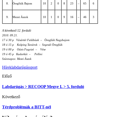
8.
Öregfiúk Bajom
10
2
0
8
23
–
65
6
9.
Mezei Ászok
10
1
0
9
16
–
46
3
A következő 12. forduló
2010. 09.21.
17 ó 30 p Vásártér Falábúak – Öregfiúk Nagybajom
18 ó 15 p Kolping Tanárok – Segesdi Öregfiúk
19 ó 00 p Oázis Fagyizó – Vése
19 ó 45 p Kadarkút – Pellini
Szünnapos: Mezei Ászok
Hírek
labdarúgás
sport
Előző
Labdarúgás > RECOOP Megye I. > 5. forduló
Következő
Térdproblémák a BITT-nél