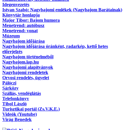
Idegenvezetés
Istvan Szabó: Nagybajomi emlékek (Nagybajom Barátainak)
Könyvtár honlapja
Major Tibor: Bajom humora
Menetrend: autóbusz
Menetrend: vonat
Múzeum
Nagybajom időjárása
Nagybajom időjárása óránként, radarkép, kettő hetes
előrejelzés
Nagybajom történelméből
Nagybajom.lap.hu
Nagybajomi alapítványok
Nagybajomi rendeletek
Orvosi rendelés, ügyelet
Pálóczi
Sárközy
Szállás, vendéglátás
Telefonkönyv
Tibol László
Turisztikai portál (Zs.V.K.E.)
Videók (Youtube)
Virág Benedek