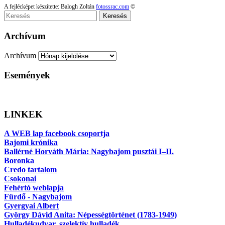
A fejlécképet készítette: Balogh Zoltán
fotossrac.com
©
Keresés
Archívum
Archívum
Események
LINKEK
A WEB lap facebook csoportja
Bajomi krónika
Ballérné Horváth Mária: Nagybajom pusztái I–II.
Boronka
Credo tartalom
Csokonai
Fehértó weblapja
Fürdő - Nagybajom
Gyergyai Albert
György Dávid Anita: Népességtörténet (1783-1949)
Hulladékudvar, szelektív hulladék