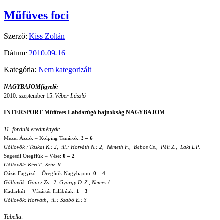
Műfüves foci
Szerző:
Kiss Zoltán
Dátum:
2010-09-16
Kategória:
Nem kategorizált
NAGYBAJOMfigyelő:
2010. szeptember 15.
Véber László
INTERSPORT Műfüves Labdarúgó bajnokság NAGYBAJOM
11. forduló eredmények:
Mezei Ászok – Kolping Tanárok:
2 – 6
Góllövők : Táskai K.: 2, ill.: Horváth N.: 2, Németh F., Babos Cs., Páli Z., Laki L.P.
Segesdi Öregfiúk – Vése:
0 – 2
Góllövők: Kiss T., Szita R.
Oázis Fagyizó – Öregfiúk Nagybajom:
0 – 4
Góllövők: Göncz Zs.: 2, György D. Z., Nemes A.
Kadarkút – Vásártér Falábúak:
1 – 3
Góllövők: Horváth, ill.: Szabó E.: 3
Tabella: