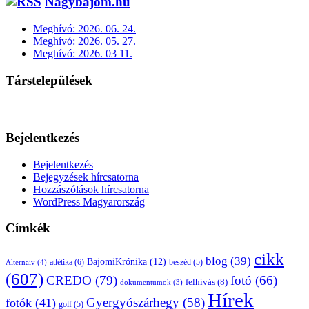
Nagybajom.hu
Meghívó: 2026. 06. 24.
Meghívó: 2026. 05. 27.
Meghívó: 2026. 03 11.
Társtelepülések
Bejelentkezés
Bejelentkezés
Bejegyzések hírcsatorna
Hozzászólások hírcsatorna
WordPress Magyarország
Címkék
cikk
blog
(39)
BajomiKrónika
(12)
atlétika
(6)
beszéd
(5)
Alternaiv
(4)
(607)
CREDO
(79)
fotó
(66)
felhívás
(8)
dokumentumok
(3)
Hírek
Gyergyószárhegy
(58)
fotók
(41)
golf
(5)