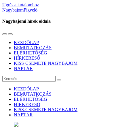
Ugrás a tartalomhoz
NagybajomFigyelő
Nagybajomi hírek oldala
Váltás
Használja
a
a
KEZDŐLAP
mobil
keresés
BEMUTATKOZÁS
menüre
mezőt
ELÉRHETŐSÉG
HÍRKERESŐ
KISS-CSEMETE NAGYBAJOM
NAPTÁR
Keresés
KEZDŐLAP
BEMUTATKOZÁS
ELÉRHETŐSÉG
HÍRKERESŐ
KISS-CSEMETE NAGYBAJOM
NAPTÁR