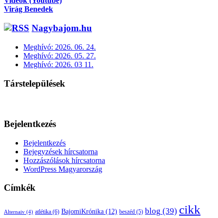
Videók (Youtube)
Virág Benedek
Nagybajom.hu
Meghívó: 2026. 06. 24.
Meghívó: 2026. 05. 27.
Meghívó: 2026. 03 11.
Társtelepülések
Bejelentkezés
Bejelentkezés
Bejegyzések hírcsatorna
Hozzászólások hírcsatorna
WordPress Magyarország
Címkék
cikk
blog
(39)
BajomiKrónika
(12)
atlétika
(6)
beszéd
(5)
Alternaiv
(4)