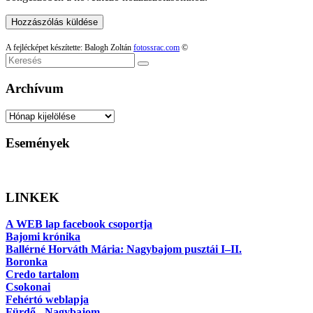
A fejlécképet készítette: Balogh Zoltán
fotossrac.com
©
Keresés
Archívum
Archívum
Események
LINKEK
A WEB lap facebook csoportja
Bajomi krónika
Ballérné Horváth Mária: Nagybajom pusztái I–II.
Boronka
Credo tartalom
Csokonai
Fehértó weblapja
Fürdő - Nagybajom