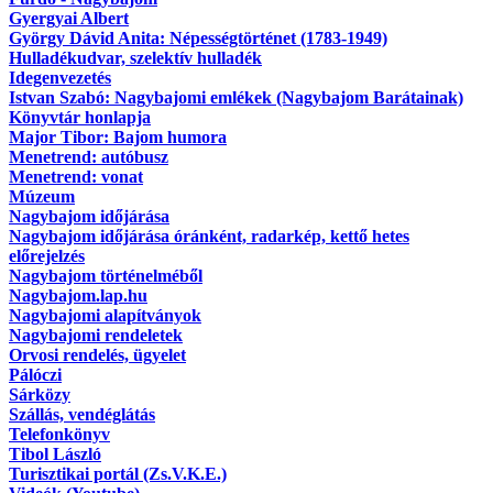
Gyergyai Albert
György Dávid Anita: Népességtörténet (1783-1949)
Hulladékudvar, szelektív hulladék
Idegenvezetés
Istvan Szabó: Nagybajomi emlékek (Nagybajom Barátainak)
Könyvtár honlapja
Major Tibor: Bajom humora
Menetrend: autóbusz
Menetrend: vonat
Múzeum
Nagybajom időjárása
Nagybajom időjárása óránként, radarkép, kettő hetes
előrejelzés
Nagybajom történelméből
Nagybajom.lap.hu
Nagybajomi alapítványok
Nagybajomi rendeletek
Orvosi rendelés, ügyelet
Pálóczi
Sárközy
Szállás, vendéglátás
Telefonkönyv
Tibol László
Turisztikai portál (Zs.V.K.E.)