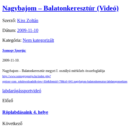
Nagybajom – Balatonkeresztúr (Videó)
Szerző:
Kiss Zoltán
Dátum:
2009-11-10
Kategória:
Nem kategorizált
Somogy Sportja:
2009-11-10.
Nagybajom – Balatonkeresztúr megyei I. osztályú mérkőzés összefoglalója
http://www.somogysportja.hu/index.php?
option=com_rokdownloads&view=file&Itemid=78&id=641:nagybajom-balatonkeresztur-labdarugomerkzes
labdarúgás
sport
videó
Előző
Röplabdásaink 4. helye
Következő