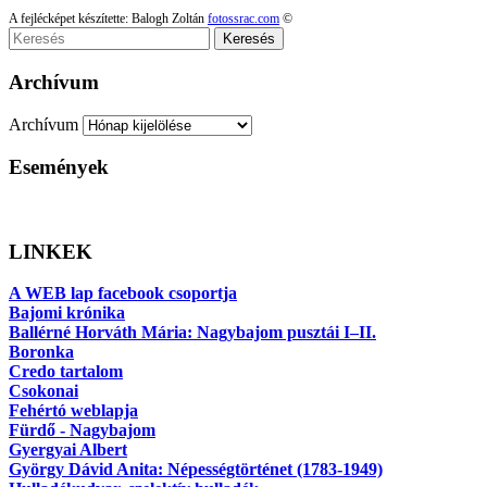
A fejlécképet készítette: Balogh Zoltán
fotossrac.com
©
Keresés
Archívum
Archívum
Események
LINKEK
A WEB lap facebook csoportja
Bajomi krónika
Ballérné Horváth Mária: Nagybajom pusztái I–II.
Boronka
Credo tartalom
Csokonai
Fehértó weblapja
Fürdő - Nagybajom
Gyergyai Albert
György Dávid Anita: Népességtörténet (1783-1949)