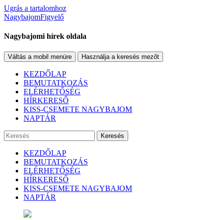
Ugrás a tartalomhoz
NagybajomFigyelő
Nagybajomi hírek oldala
Váltás a mobil menüre
Használja a keresés mezőt
KEZDŐLAP
BEMUTATKOZÁS
ELÉRHETŐSÉG
HÍRKERESŐ
KISS-CSEMETE NAGYBAJOM
NAPTÁR
Keresés
KEZDŐLAP
BEMUTATKOZÁS
ELÉRHETŐSÉG
HÍRKERESŐ
KISS-CSEMETE NAGYBAJOM
NAPTÁR