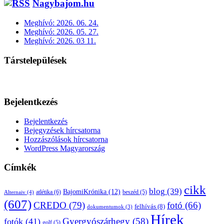
Nagybajom.hu
Meghívó: 2026. 06. 24.
Meghívó: 2026. 05. 27.
Meghívó: 2026. 03 11.
Társtelepülések
Bejelentkezés
Bejelentkezés
Bejegyzések hírcsatorna
Hozzászólások hírcsatorna
WordPress Magyarország
Címkék
cikk
blog
(39)
BajomiKrónika
(12)
atlétika
(6)
beszéd
(5)
Alternaiv
(4)
(607)
CREDO
(79)
fotó
(66)
felhívás
(8)
dokumentumok
(3)
Hírek
Gyergyószárhegy
(58)
fotók
(41)
golf
(5)