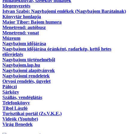
Hulladékudvar, szelektív hulladék
Idegenvezetés
Istvan Szabó: Nagybajomi emlékek (Nagybajom Barátainak)
Könyvtár honlapja
Major Tibor: Bajom humora
Menetrend: autóbusz
Menetrend: vonat
Múzeum
Nagybajom időjárása
Nagybajom időjárása óránként, radarkép, kettő hetes
előrejelzés
Nagybajom történelméből
Nagybajom.lap.hu
Nagybajomi alapítványok
Nagybajomi rendeletek
Orvosi rendelés, ügyelet
Pálóczi
Sárközy
Szállás, vendéglátás
Telefonkönyv
Tibol László
Turisztikai portál (Zs.V.K.E.)
Videók (Youtube)
Virág Benedek