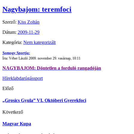
Nagybajom: teremfoci
Szerző:
Kiss Zoltán
Dátum:
2009-11-29
Kategória:
Nem kategorizált
Somogy Sportja:
Írta: Véber László 2009. november 29. vasárnap, 10:11
NAGYBAJOM: Döntetlen a forduló rangadóján
Hírek
labdarúgás
sport
Előző
„Grosics Gyula” VI. Októberi Gyerekfoci
Következő
Magyar Kupa