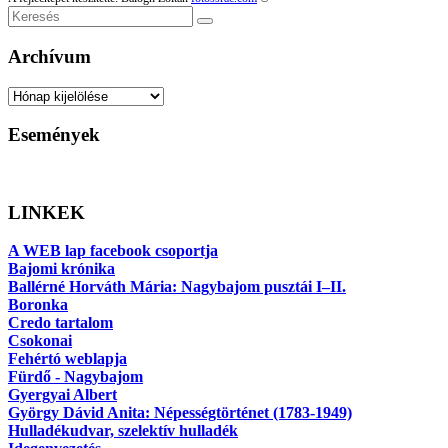
Keresés
Archívum
Archívum
Események
LINKEK
A WEB lap facebook csoportja
Bajomi krónika
Ballérné Horváth Mária: Nagybajom pusztái I–II.
Boronka
Credo tartalom
Csokonai
Fehértó weblapja
Fürdő - Nagybajom
Gyergyai Albert
György Dávid Anita: Népességtörténet (1783-1949)
Hulladékudvar, szelektív hulladék