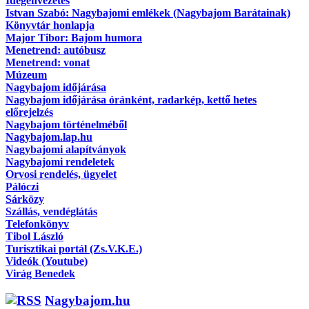
Idegenvezetés
Istvan Szabó: Nagybajomi emlékek (Nagybajom Barátainak)
Könyvtár honlapja
Major Tibor: Bajom humora
Menetrend: autóbusz
Menetrend: vonat
Múzeum
Nagybajom időjárása
Nagybajom időjárása óránként, radarkép, kettő hetes
előrejelzés
Nagybajom történelméből
Nagybajom.lap.hu
Nagybajomi alapítványok
Nagybajomi rendeletek
Orvosi rendelés, ügyelet
Pálóczi
Sárközy
Szállás, vendéglátás
Telefonkönyv
Tibol László
Turisztikai portál (Zs.V.K.E.)
Videók (Youtube)
Virág Benedek
Nagybajom.hu