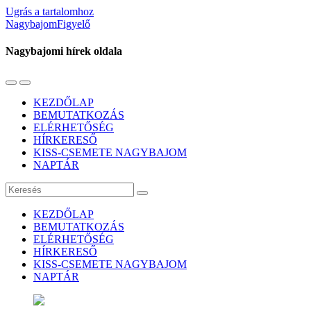
Ugrás a tartalomhoz
NagybajomFigyelő
Nagybajomi hírek oldala
Váltás
Használja
a
a
KEZDŐLAP
mobil
keresés
BEMUTATKOZÁS
menüre
mezőt
ELÉRHETŐSÉG
HÍRKERESŐ
KISS-CSEMETE NAGYBAJOM
NAPTÁR
Keresés
KEZDŐLAP
BEMUTATKOZÁS
ELÉRHETŐSÉG
HÍRKERESŐ
KISS-CSEMETE NAGYBAJOM
NAPTÁR