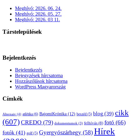
Meghívó: 2026. 06. 24.
Meghívó: 2026. 05. 27.
Meghívó: 2026. 03 11.
Társtelepülések
Bejelentkezés
Bejelentkezés
Bejegyzések hírcsatorna
Hozzászólások hírcsatorna
WordPress Magyarország
Címkék
cikk
blog
(39)
BajomiKrónika
(12)
atlétika
(6)
beszéd
(5)
Alternaiv
(4)
(607)
CREDO
(79)
fotó
(66)
felhívás
(8)
dokumentumok
(3)
Hírek
Gyergyószárhegy
(58)
fotók
(41)
golf
(5)