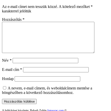
Az e-mail címet nem tesszük közzé.
A kötelező mezőket
*
karakterrel jelöltük
Hozzászólás
*
Név
*
E-mail cím
*
Honlap
A nevem, e-mail címem, és weboldalcímem mentése a
böngészőben a következő hozzászólásomhoz.
A fejlécképet készítette: Balogh Zoltán
fotossrac.com
©