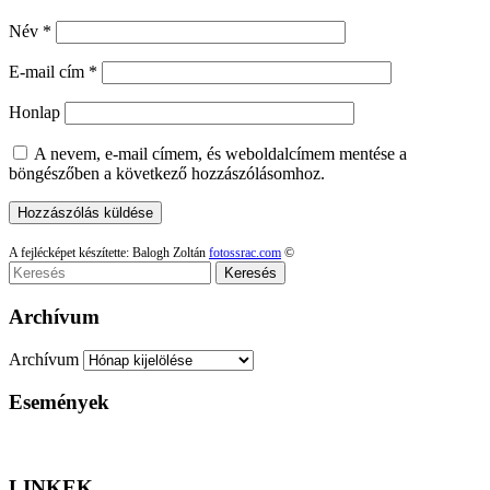
Név
*
E-mail cím
*
Honlap
A nevem, e-mail címem, és weboldalcímem mentése a
böngészőben a következő hozzászólásomhoz.
A fejlécképet készítette: Balogh Zoltán
fotossrac.com
©
Keresés
Archívum
Archívum
Események
LINKEK