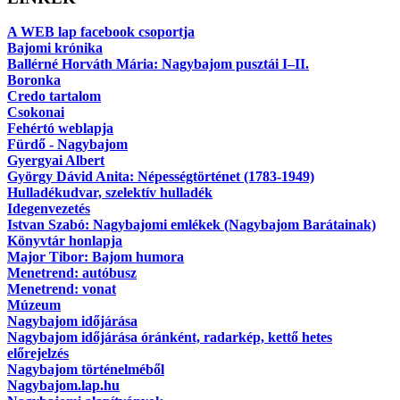
A WEB lap facebook csoportja
Bajomi krónika
Ballérné Horváth Mária: Nagybajom pusztái I–II.
Boronka
Credo tartalom
Csokonai
Fehértó weblapja
Fürdő - Nagybajom
Gyergyai Albert
György Dávid Anita: Népességtörténet (1783-1949)
Hulladékudvar, szelektív hulladék
Idegenvezetés
Istvan Szabó: Nagybajomi emlékek (Nagybajom Barátainak)
Könyvtár honlapja
Major Tibor: Bajom humora
Menetrend: autóbusz
Menetrend: vonat
Múzeum
Nagybajom időjárása
Nagybajom időjárása óránként, radarkép, kettő hetes
előrejelzés
Nagybajom történelméből
Nagybajom.lap.hu