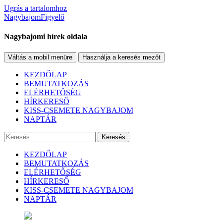
Ugrás a tartalomhoz
NagybajomFigyelő
Nagybajomi hírek oldala
Váltás a mobil menüre
Használja a keresés mezőt
KEZDŐLAP
BEMUTATKOZÁS
ELÉRHETŐSÉG
HÍRKERESŐ
KISS-CSEMETE NAGYBAJOM
NAPTÁR
Keresés
KEZDŐLAP
BEMUTATKOZÁS
ELÉRHETŐSÉG
HÍRKERESŐ
KISS-CSEMETE NAGYBAJOM
NAPTÁR