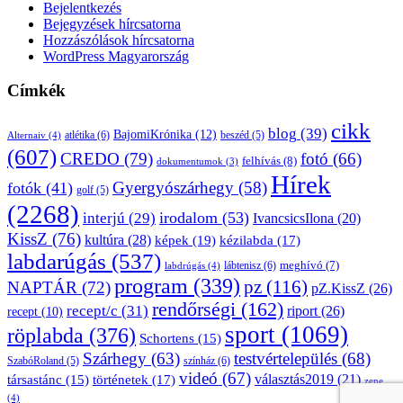
Bejelentkezés
Bejegyzések hírcsatorna
Hozzászólások hírcsatorna
WordPress Magyarország
Címkék
cikk
blog
(39)
BajomiKrónika
(12)
atlétika
(6)
beszéd
(5)
Alternaiv
(4)
(607)
CREDO
(79)
fotó
(66)
felhívás
(8)
dokumentumok
(3)
Hírek
Gyergyószárhegy
(58)
fotók
(41)
golf
(5)
(2268)
irodalom
(53)
interjú
(29)
IvancsicsIlona
(20)
KissZ
(76)
kultúra
(28)
képek
(19)
kézilabda
(17)
labdarúgás
(537)
lábtenisz
(6)
meghívó
(7)
labdrúgás
(4)
program
(339)
pz
(116)
NAPTÁR
(72)
pZ.KissZ
(26)
rendőrségi
(162)
recept/c
(31)
riport
(26)
recept
(10)
sport
(1069)
röplabda
(376)
Schortens
(15)
Szárhegy
(63)
testvértelepülés
(68)
SzabóRoland
(5)
színház
(6)
videó
(67)
választás2019
(21)
társastánc
(15)
történetek
(17)
zene
(4)