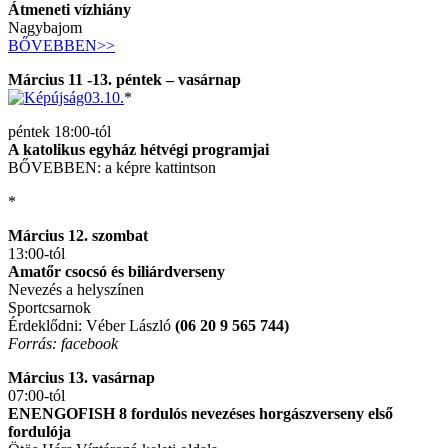
Átmeneti vízhiány
Nagybajom
BŐVEBBEN>>
Március 11 -13. péntek – vasárnap
*
péntek 18:00-tól
A katolikus egyház hétvégi programjai
BŐVEBBEN: a képre kattintson
*
Március 12. szombat
13:00-tól
Amatőr csocsó és biliárdverseny
Nevezés a helyszínen
Sportcsarnok
Érdeklődni: Véber László
(06 20 9 565 744)
Forrás: facebook
Március 13. vasárnap
07:00-tól
ENENGOFISH 8 fordulós nevezéses horgászverseny első
fordulója