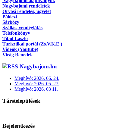
Nagybajomi alapítványok
Nagybajomi rendeletek
Orvosi rendelés, ügyelet
Pálóczi
Sárközy
Szállás, vendéglátás
Telefonkönyv
Tibol László
Turisztikai portál (Zs.V.K.E.)
Videók (Youtube)
Virág Benedek
Nagybajom.hu
Meghívó: 2026. 06. 24.
Meghívó: 2026. 05. 27.
Meghívó: 2026. 03 11.
Társtelepülések
Bejelentkezés