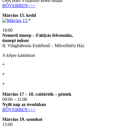
Ötös Hárs Víztározó keleti oldala
BŐVEBBEN>>>
Március 15. kedd
*
18:00
Nemzeti ünnep – Fáklyás felvonulás,
ünnepi műsor
II. Világháborús Emlékmű – Művelődési Ház
A képre kattintson
*
*
*
Március 17 – 18. csütörtök – péntek
09:00 – 11:00
Nyílt nap az óvodában
BŐVEBBEN>>>
Március 19. szombat
15:00