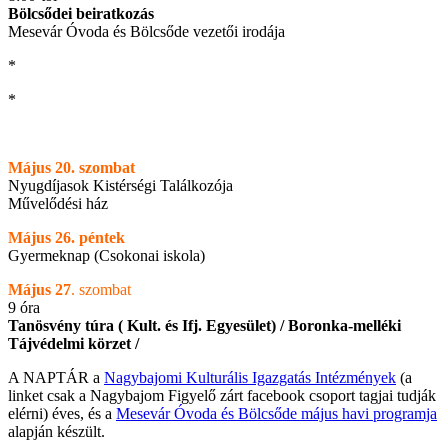
Bölcsődei beiratkozás
Mesevár Óvoda és Bölcsőde vezetői irodája
*
*
Május 20. szombat
Nyugdíjasok Kistérségi Találkozója
Művelődési ház
Május 26. péntek
Gyermeknap (Csokonai iskola)
Május 27
. szombat
9 óra
Tanösvény túra ( Kult. és Ifj. Egyesület) / Boronka-melléki
Tájvédelmi körzet /
A NAPTÁR a
Nagybajomi Kulturális Igazgatás Intézmények
(a
linket csak a Nagybajom Figyelő zárt facebook csoport tagjai tudják
elérni) éves, és a
Mesevár Óvoda és Bölcsőde május havi programja
alapján készült.