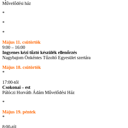
Művelődési ház
*
*
*
Május 11. csütörtök
9:00 – 16:00
Ingyenes kézi tűztó készülék ellenőrzés
Nagybajom Önkéntes Tűzoltó Egyesület szertára
Május 18. csütörtök
*
17:00-tól
Csokonai – est
Pálóczi Horváth Ádám Művelődési Ház
*
Május 19. péntek
*
8:00-tól