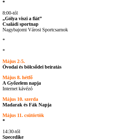
*
8:00-tól
„Gólya viszi a fiát”
Családi sportnap
Nagybajomi Városi Sportcsarnok
*
*
Május 2-5.
Óvodai és bölcsődei beíratás
Május 8. hétfő
A Győzelem napja
Internet kávézó
Május 10. szerda
Madarak és Fák Napja
Május 11. csütörtök
*
14:30-tól
Specedike