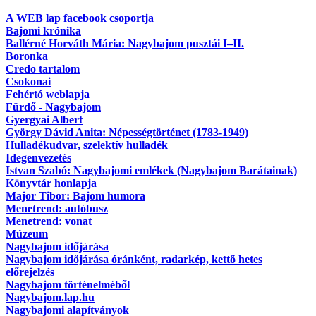
A WEB lap facebook csoportja
Bajomi krónika
Ballérné Horváth Mária: Nagybajom pusztái I–II.
Boronka
Credo tartalom
Csokonai
Fehértó weblapja
Fürdő - Nagybajom
Gyergyai Albert
György Dávid Anita: Népességtörténet (1783-1949)
Hulladékudvar, szelektív hulladék
Idegenvezetés
Istvan Szabó: Nagybajomi emlékek (Nagybajom Barátainak)
Könyvtár honlapja
Major Tibor: Bajom humora
Menetrend: autóbusz
Menetrend: vonat
Múzeum
Nagybajom időjárása
Nagybajom időjárása óránként, radarkép, kettő hetes
előrejelzés
Nagybajom történelméből
Nagybajom.lap.hu
Nagybajomi alapítványok