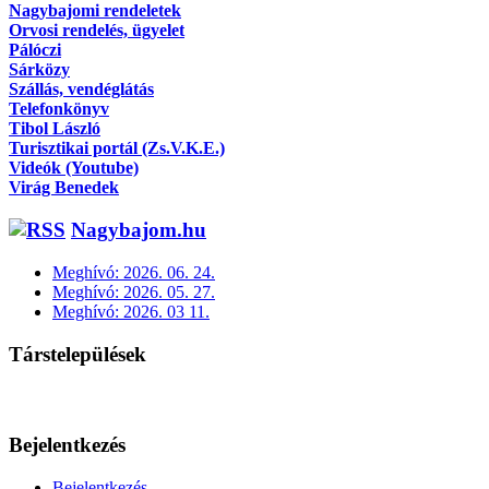
Nagybajomi rendeletek
Orvosi rendelés, ügyelet
Pálóczi
Sárközy
Szállás, vendéglátás
Telefonkönyv
Tibol László
Turisztikai portál (Zs.V.K.E.)
Videók (Youtube)
Virág Benedek
Nagybajom.hu
Meghívó: 2026. 06. 24.
Meghívó: 2026. 05. 27.
Meghívó: 2026. 03 11.
Társtelepülések
Bejelentkezés
Bejelentkezés