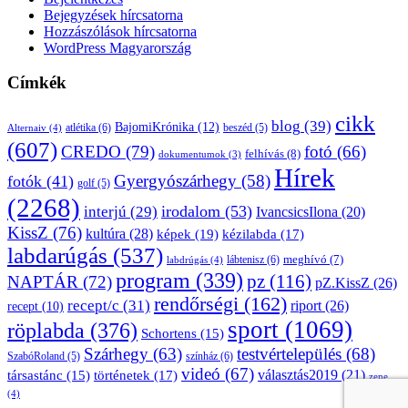
Bejegyzések hírcsatorna
Hozzászólások hírcsatorna
WordPress Magyarország
Címkék
cikk
blog
(39)
BajomiKrónika
(12)
atlétika
(6)
beszéd
(5)
Alternaiv
(4)
(607)
CREDO
(79)
fotó
(66)
felhívás
(8)
dokumentumok
(3)
Hírek
Gyergyószárhegy
(58)
fotók
(41)
golf
(5)
(2268)
irodalom
(53)
interjú
(29)
IvancsicsIlona
(20)
KissZ
(76)
kultúra
(28)
képek
(19)
kézilabda
(17)
labdarúgás
(537)
lábtenisz
(6)
meghívó
(7)
labdrúgás
(4)
program
(339)
pz
(116)
NAPTÁR
(72)
pZ.KissZ
(26)
rendőrségi
(162)
recept/c
(31)
riport
(26)
recept
(10)
sport
(1069)
röplabda
(376)
Schortens
(15)
Szárhegy
(63)
testvértelepülés
(68)
SzabóRoland
(5)
színház
(6)
videó
(67)
választás2019
(21)
társastánc
(15)
történetek
(17)
zene
(4)