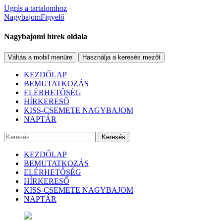
Ugrás a tartalomhoz
NagybajomFigyelő
Nagybajomi hírek oldala
Váltás a mobil menüre
Használja a keresés mezőt
KEZDŐLAP
BEMUTATKOZÁS
ELÉRHETŐSÉG
HÍRKERESŐ
KISS-CSEMETE NAGYBAJOM
NAPTÁR
Keresés
KEZDŐLAP
BEMUTATKOZÁS
ELÉRHETŐSÉG
HÍRKERESŐ
KISS-CSEMETE NAGYBAJOM
NAPTÁR