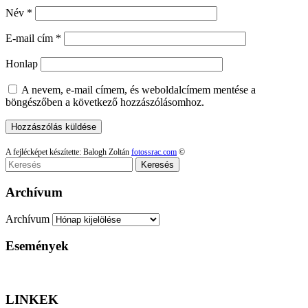
Név
*
E-mail cím
*
Honlap
A nevem, e-mail címem, és weboldalcímem mentése a
böngészőben a következő hozzászólásomhoz.
A fejlécképet készítette: Balogh Zoltán
fotossrac.com
©
Keresés
Archívum
Archívum
Események
LINKEK