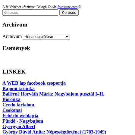
A fejlécképet készítette: Balogh Zoltán
fotossrac.com
©
Keresés
Archívum
Archívum
Események
LINKEK
A WEB lap facebook csoportja
Bajomi krónika
Ballérné Horváth Mária: Nagybajom pusztái I–II.
Boronka
Credo tartalom
Csokonai
Fehértó weblapja
Fürdő - Nagybajom
Gyergyai Albert
György Dávid Anita: Népességtörténet (1783-1949)