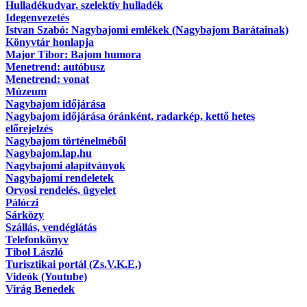
Hulladékudvar, szelektív hulladék
Idegenvezetés
Istvan Szabó: Nagybajomi emlékek (Nagybajom Barátainak)
Könyvtár honlapja
Major Tibor: Bajom humora
Menetrend: autóbusz
Menetrend: vonat
Múzeum
Nagybajom időjárása
Nagybajom időjárása óránként, radarkép, kettő hetes
előrejelzés
Nagybajom történelméből
Nagybajom.lap.hu
Nagybajomi alapítványok
Nagybajomi rendeletek
Orvosi rendelés, ügyelet
Pálóczi
Sárközy
Szállás, vendéglátás
Telefonkönyv
Tibol László
Turisztikai portál (Zs.V.K.E.)
Videók (Youtube)
Virág Benedek