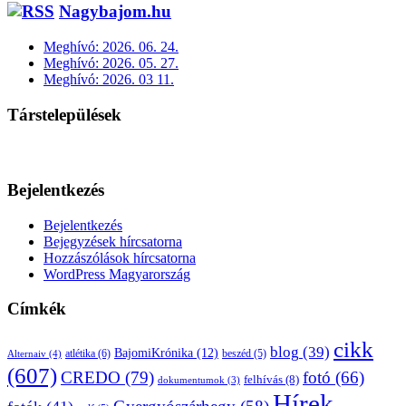
Nagybajom.hu
Meghívó: 2026. 06. 24.
Meghívó: 2026. 05. 27.
Meghívó: 2026. 03 11.
Társtelepülések
Bejelentkezés
Bejelentkezés
Bejegyzések hírcsatorna
Hozzászólások hírcsatorna
WordPress Magyarország
Címkék
cikk
blog
(39)
BajomiKrónika
(12)
atlétika
(6)
beszéd
(5)
Alternaiv
(4)
(607)
CREDO
(79)
fotó
(66)
felhívás
(8)
dokumentumok
(3)
Hírek