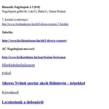
Bátaszék-
Nagybajom 2-3 (0-0)
Nagybajomi góllövők: Laki O, Babai G, Simon Roland
7. forduló eredményei:
http://www.focikatalogus.hu/nb3-drava-csoport-7-fordulo
Tabella:
http://www.focikatalogus.hu/nb3-drava-csoport
AC Nagybajom meccsei:
http://www.focikatalogus.hu/nagybajom-focicsapat
Hírek
labdarúgás
sport
Előző
Sikeres Nyitott szertár akció Böhönyén – képekkel
Következő
Lecsúsztunk a dobogóról