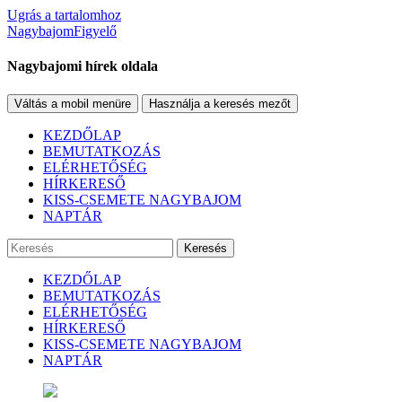
Ugrás a tartalomhoz
NagybajomFigyelő
Nagybajomi hírek oldala
Váltás a mobil menüre
Használja a keresés mezőt
KEZDŐLAP
BEMUTATKOZÁS
ELÉRHETŐSÉG
HÍRKERESŐ
KISS-CSEMETE NAGYBAJOM
NAPTÁR
Keresés
KEZDŐLAP
BEMUTATKOZÁS
ELÉRHETŐSÉG
HÍRKERESŐ
KISS-CSEMETE NAGYBAJOM
NAPTÁR