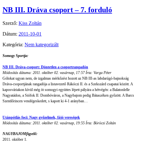
NB III. Dráva csoport – 7. forduló
Szerző:
Kiss Zoltán
Dátum:
2011-10-01
Kategória:
Nem kategorizált
Somogy Sportja:
NB III. Dráva-csoport: Döntetlen a csoportrangadón
Módosítás dátuma: 2011. október 02. vasárnap, 17:57
Írta: Varga Péter
Gólokat ugyan nem, de izgalmas mérkőzést hozott az NB III-as labdarúgó-bajnokság
Dráva-csoportjának rangadója a listavezető Rákóczi II. és a Szekszárd csapatai között. A
kaposváriakon kívül még öt somogyi együttes lépett pályára a hétvégén: a Balatonlelle
Nagyatádon, a Siófok II. Dombóváron, a Nagybajom pedig Bátaszéken győzött. A Barcs
Szentlőrincen vendégeskedett, s kapott ki 4-1 arányban…
Utánpótlás foci: Nagy győzelmek, fájó vereségek
Módosítás dátuma: 2011. október 02. vasárnap, 19:55
Írta: Böröczi Zoltán
NAGYBAJOMfigyelő:
2011. október 1.