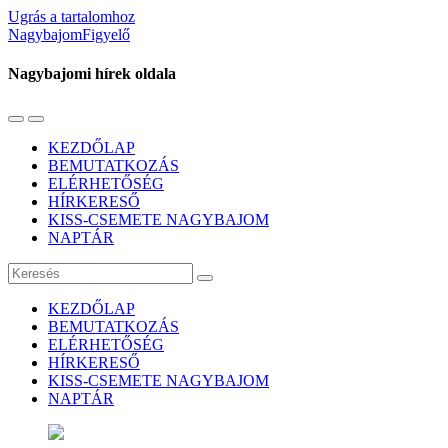
Ugrás a tartalomhoz
NagybajomFigyelő
Nagybajomi hírek oldala
Váltás
Használja
a
a
KEZDŐLAP
mobil
keresés
BEMUTATKOZÁS
menüre
mezőt
ELÉRHETŐSÉG
HÍRKERESŐ
KISS-CSEMETE NAGYBAJOM
NAPTÁR
Keresés
KEZDŐLAP
BEMUTATKOZÁS
ELÉRHETŐSÉG
HÍRKERESŐ
KISS-CSEMETE NAGYBAJOM
NAPTÁR