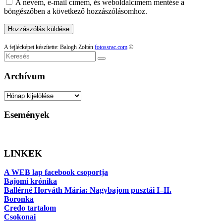
A nevem, e-mail címem, és weboldalcímem mentése a
böngészőben a következő hozzászólásomhoz.
A fejlécképet készítette: Balogh Zoltán
fotossrac.com
©
Keresés
Archívum
Archívum
Események
LINKEK
A WEB lap facebook csoportja
Bajomi krónika
Ballérné Horváth Mária: Nagybajom pusztái I–II.
Boronka
Credo tartalom
Csokonai