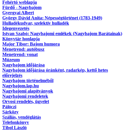
Fehértó weblapja
Fürdő - Nagybajom
Gyergyai Albert
György Dávid Anita: Népességtörténet (1783-1949)
Hulladékudvar, szelektív hulladék
Idegenvezetés
Istvan Szabó: Nagybajomi emlékek (Nagybajom Barátainak)
Könyvtár honlapja
Major Tibor: Bajom humora
Menetrend: autóbusz
Menetrend: vonat
Múzeum
Nagybajom időjárása
Nagybajom időjárása óránként, radarkép, kettő hetes
előrejelzés
Nagybajom történelméből
Nagybajom.lap.hu
Nagybajomi alapítványok
Nagybajomi rendeletek
Orvosi rendelés, ügyelet
Pálóczi
Sárközy
Szállás, vendéglátás
Telefonkönyv
Tibol László