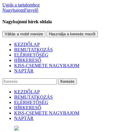
Ugrás a tartalomhoz
NagybajomFigyelő
Nagybajomi hírek oldala
Váltás a mobil menüre
Használja a keresés mezőt
KEZDŐLAP
BEMUTATKOZÁS
ELÉRHETŐSÉG
HÍRKERESŐ
KISS-CSEMETE NAGYBAJOM
NAPTÁR
Keresés
KEZDŐLAP
BEMUTATKOZÁS
ELÉRHETŐSÉG
HÍRKERESŐ
KISS-CSEMETE NAGYBAJOM
NAPTÁR