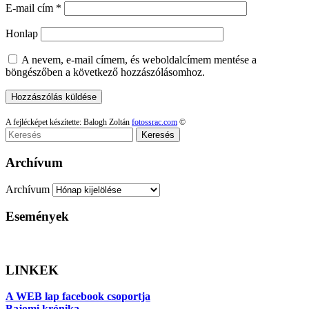
E-mail cím
*
Honlap
A nevem, e-mail címem, és weboldalcímem mentése a
böngészőben a következő hozzászólásomhoz.
A fejlécképet készítette: Balogh Zoltán
fotossrac.com
©
Keresés
Archívum
Archívum
Események
LINKEK
A WEB lap facebook csoportja
Bajomi krónika