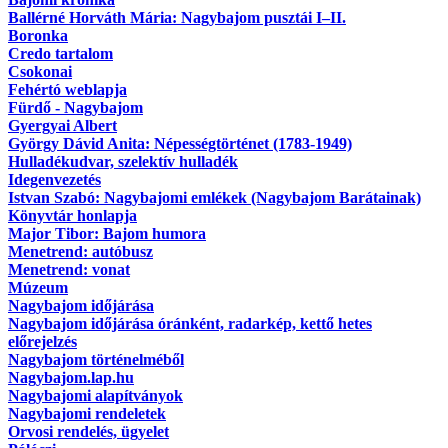
Ballérné Horváth Mária: Nagybajom pusztái I–II.
Boronka
Credo tartalom
Csokonai
Fehértó weblapja
Fürdő - Nagybajom
Gyergyai Albert
György Dávid Anita: Népességtörténet (1783-1949)
Hulladékudvar, szelektív hulladék
Idegenvezetés
Istvan Szabó: Nagybajomi emlékek (Nagybajom Barátainak)
Könyvtár honlapja
Major Tibor: Bajom humora
Menetrend: autóbusz
Menetrend: vonat
Múzeum
Nagybajom időjárása
Nagybajom időjárása óránként, radarkép, kettő hetes
előrejelzés
Nagybajom történelméből
Nagybajom.lap.hu
Nagybajomi alapítványok
Nagybajomi rendeletek
Orvosi rendelés, ügyelet