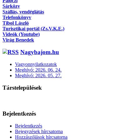
Pálóczi
Sárközy
Szállás, vendéglátás
Telefonkönyv
Tibol László
Turisztikai portál (Zs.V.K.E.)
Videók (Youtube)
Virág Benedek
Nagybajom.hu
Vagyonnyilatkozatok
Meghívó: 2026. 06. 24.
Meghívó: 2026. 05. 27.
Társtelepülések
Bejelentkezés
Bejelentkezés
Bejegyzések hírcsatorna
Hozzászólások hírcsatorna