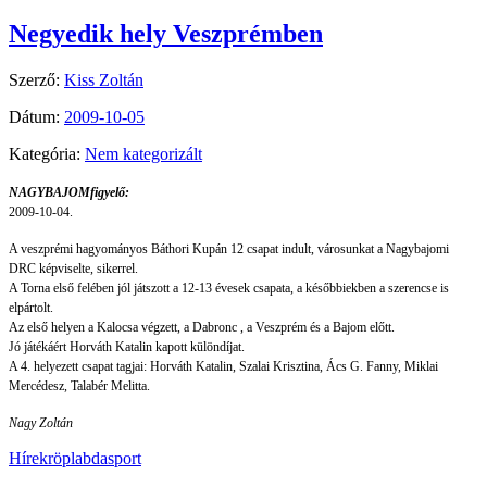
Negyedik hely Veszprémben
Szerző:
Kiss Zoltán
Dátum:
2009-10-05
Kategória:
Nem kategorizált
NAGYBAJOMfigyelő:
2009-10-04.
A veszprémi hagyományos Báthori Kupán 12 csapat indult, városunkat a Nagybajomi
DRC képviselte, sikerrel.
A Torna első felében jól játszott a 12-13 évesek csapata, a későbbiekben a szerencse is
elpártolt.
Az első helyen a Kalocsa végzett, a Dabronc , a Veszprém és a Bajom előtt.
Jó játékáért Horváth Katalin kapott különdíjat.
A 4. helyezett csapat tagjai: Horváth Katalin, Szalai Krisztina, Ács G. Fanny, Miklai
Mercédesz, Talabér Melitta.
Nagy Zoltán
Hírek
röplabda
sport