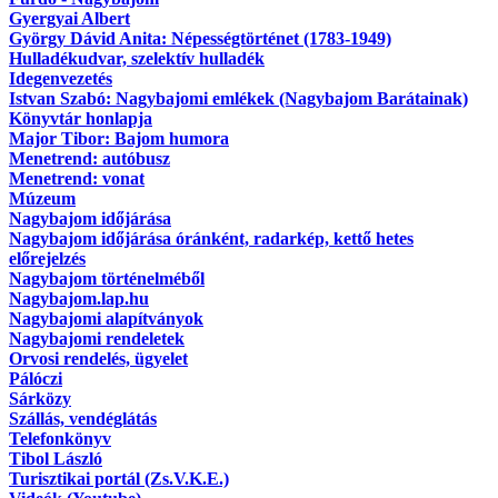
Gyergyai Albert
György Dávid Anita: Népességtörténet (1783-1949)
Hulladékudvar, szelektív hulladék
Idegenvezetés
Istvan Szabó: Nagybajomi emlékek (Nagybajom Barátainak)
Könyvtár honlapja
Major Tibor: Bajom humora
Menetrend: autóbusz
Menetrend: vonat
Múzeum
Nagybajom időjárása
Nagybajom időjárása óránként, radarkép, kettő hetes
előrejelzés
Nagybajom történelméből
Nagybajom.lap.hu
Nagybajomi alapítványok
Nagybajomi rendeletek
Orvosi rendelés, ügyelet
Pálóczi
Sárközy
Szállás, vendéglátás
Telefonkönyv
Tibol László
Turisztikai portál (Zs.V.K.E.)