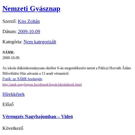
Nemzeti Gyásznap
Szerző:
Kiss Zoltán
Dátum:
2009-10-09
Kategória:
Nem kategorizált
NÁMK:
2009-10-09.
Az iskola diákönkormányzata október 6-án megemlékezést tartott a Pálóczi Horváth Ádám
Művelődési Ház udvarán a 13 aradi vértanúról.
Fotók: az NÁMK honlapján
http://amk.nagybajom.hu/elemek/lapok/iskolaihirek.html
Hírek
képek
Előző
Vérengzés Nagybajomban – Videó
Következő