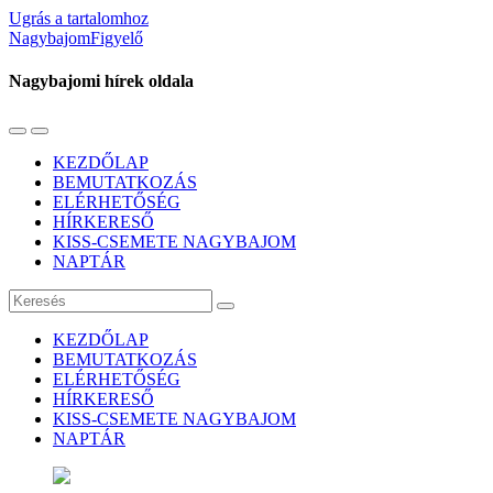
Ugrás a tartalomhoz
NagybajomFigyelő
Nagybajomi hírek oldala
Váltás
Használja
a
a
KEZDŐLAP
mobil
keresés
BEMUTATKOZÁS
menüre
mezőt
ELÉRHETŐSÉG
HÍRKERESŐ
KISS-CSEMETE NAGYBAJOM
NAPTÁR
Keresés
KEZDŐLAP
BEMUTATKOZÁS
ELÉRHETŐSÉG
HÍRKERESŐ
KISS-CSEMETE NAGYBAJOM
NAPTÁR