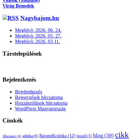
Videók (Youtube)
Virág Benedek
Nagybajom.hu
Meghívó: 2026. 06. 24.
Meghívó: 2026. 05. 27.
Meghívó: 2026. 03 11.
Társtelepülések
Bejelentkezés
Bejelentkezés
Bejegyzések hírcsatorna
Hozzászólások hírcsatorna
WordPress Magyarország
Címkék
cikk
blog
(39)
BajomiKrónika
(12)
atlétika
(6)
beszéd
(5)
Alternaiv
(4)