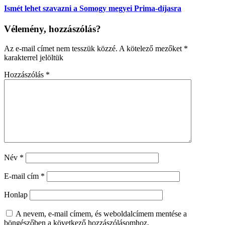
Ismét lehet szavazni a Somogy megyei Prima-díjasra
Vélemény, hozzászólás?
Az e-mail címet nem tesszük közzé.
A kötelező mezőket
*
karakterrel jelöltük
Hozzászólás
*
Név
*
E-mail cím
*
Honlap
A nevem, e-mail címem, és weboldalcímem mentése a
böngészőben a következő hozzászólásomhoz.