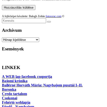
A fejlécképet készítette: Balogh Zoltán
fotossrac.com
©
Keresés
Archívum
Archívum
Események
LINKEK
A WEB lap facebook csoportja
Bajomi krónika
Ballérné Horváth Mária: Nagybajom pusztái I–II.
Boronka
Credo tartalom
Csokonai
Fehértó weblapja
Fürdő - Nagybajom