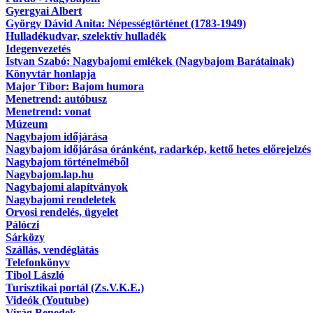
Gyergyai Albert
György Dávid Anita: Népességtörténet (1783-1949)
Hulladékudvar, szelektív hulladék
Idegenvezetés
Istvan Szabó: Nagybajomi emlékek (Nagybajom Barátainak)
Könyvtár honlapja
Major Tibor: Bajom humora
Menetrend: autóbusz
Menetrend: vonat
Múzeum
Nagybajom időjárása
Nagybajom időjárása óránként, radarkép, kettő hetes előrejelzés
Nagybajom történelméből
Nagybajom.lap.hu
Nagybajomi alapítványok
Nagybajomi rendeletek
Orvosi rendelés, ügyelet
Pálóczi
Sárközy
Szállás, vendéglátás
Telefonkönyv
Tibol László
Turisztikai portál (Zs.V.K.E.)
Videók (Youtube)
Virág Benedek