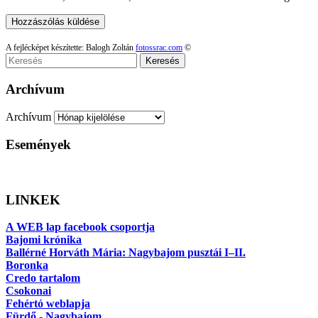
A fejlécképet készítette: Balogh Zoltán
fotossrac.com
©
Keresés
Archívum
Archívum
Események
LINKEK
A WEB lap facebook csoportja
Bajomi krónika
Ballérné Horváth Mária: Nagybajom pusztái I–II.
Boronka
Credo tartalom
Csokonai
Fehértó weblapja
Fürdő - Nagybajom