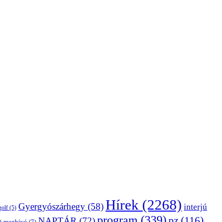
Hírek
(2268)
Gyergyószárhegy
(58)
interjú
golf
(5)
program
(339)
pz
(116)
NAPTÁR
(72)