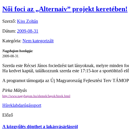
Női foci az „Alternaiv” projekt keretében!
Szerző:
Kiss Zoltán
Dátum:
2009-08-31
Kategória:
Nem kategorizált
Nagybajom honlapja:
2009-08-31.
Szerda este Récsei János fociedzést tart lányoknak, melyre minden foc
Ha kedvet kaptál, találkozzunk szerda este 17:15-kor a sportöltöző el
A programot támogatja az Új Magyarország Fejlesztési Terv TÁMOP-
Pirka Mátyás
http://www.nagybajom.hu/elemek/lapok/hirek.html
Hírek
labdarúgás
sport
Előző
A közgyűlés dönthet a lakásvásárlásról