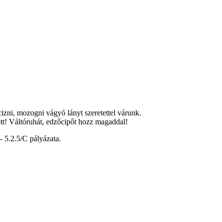
izni, mozogni vágyó lányt szeretettel várunk.
őtt! Váltóruhát, edzőcipőt hozz magaddal!
 5.2.5/C pályázata.