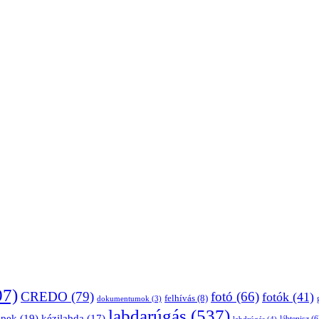
07)
CREDO
(79)
fotó
(66)
fotók
(41)
felhívás
(8)
dokumentumok
(3)
labdarúgás
(537)
épek
(19)
kézilabda
(17)