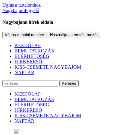
Ugrás a tartalomhoz
NagybajomFigyelő
Nagybajomi hírek oldala
Váltás a mobil menüre
Használja a keresés mezőt
KEZDŐLAP
BEMUTATKOZÁS
ELÉRHETŐSÉG
HÍRKERESŐ
KISS-CSEMETE NAGYBAJOM
NAPTÁR
Keresés
KEZDŐLAP
BEMUTATKOZÁS
ELÉRHETŐSÉG
HÍRKERESŐ
KISS-CSEMETE NAGYBAJOM
NAPTÁR