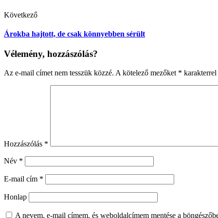
Következő
Árokba hajtott, de csak könnyebben sérült
Vélemény, hozzászólás?
Az e-mail címet nem tesszük közzé.
A kötelező mezőket
*
karakterrel 
Hozzászólás
*
Név
*
E-mail cím
*
Honlap
A nevem, e-mail címem, és weboldalcímem mentése a böngészőb