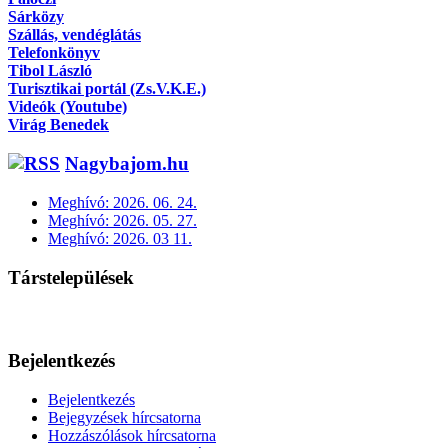
Sárközy
Szállás, vendéglátás
Telefonkönyv
Tibol László
Turisztikai portál (Zs.V.K.E.)
Videók (Youtube)
Virág Benedek
Nagybajom.hu
Meghívó: 2026. 06. 24.
Meghívó: 2026. 05. 27.
Meghívó: 2026. 03 11.
Társtelepülések
Bejelentkezés
Bejelentkezés
Bejegyzések hírcsatorna
Hozzászólások hírcsatorna