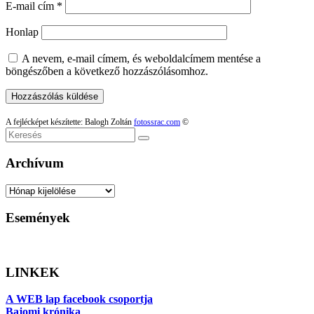
E-mail cím
*
Honlap
A nevem, e-mail címem, és weboldalcímem mentése a
böngészőben a következő hozzászólásomhoz.
A fejlécképet készítette: Balogh Zoltán
fotossrac.com
©
Keresés
Archívum
Archívum
Események
LINKEK
A WEB lap facebook csoportja
Bajomi krónika