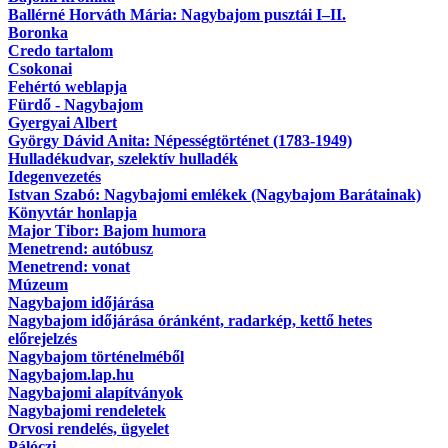
Ballérné Horváth Mária: Nagybajom pusztái I–II.
Boronka
Credo tartalom
Csokonai
Fehértó weblapja
Fürdő - Nagybajom
Gyergyai Albert
György Dávid Anita: Népességtörténet (1783-1949)
Hulladékudvar, szelektív hulladék
Idegenvezetés
Istvan Szabó: Nagybajomi emlékek (Nagybajom Barátainak)
Könyvtár honlapja
Major Tibor: Bajom humora
Menetrend: autóbusz
Menetrend: vonat
Múzeum
Nagybajom időjárása
Nagybajom időjárása óránként, radarkép, kettő hetes
előrejelzés
Nagybajom történelméből
Nagybajom.lap.hu
Nagybajomi alapítványok
Nagybajomi rendeletek
Orvosi rendelés, ügyelet
Pálóczi