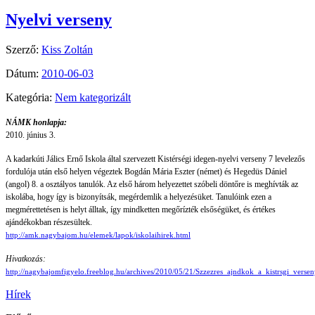
Nyelvi verseny
Szerző:
Kiss Zoltán
Dátum:
2010-06-03
Kategória:
Nem kategorizált
NÁMK honlapja:
2010. június 3.
A kadarkúti Jálics Ernő Iskola által szervezett Kistérségi idegen-nyelvi verseny 7 levelezős
fordulója után első helyen végeztek Bogdán Mária Eszter (német) és Hegedüs Dániel
(angol) 8. a osztályos tanulók. Az első három helyezettet szóbeli döntőre is meghívták az
iskolába, hogy így is bizonyítsák, megérdemlik a helyezésüket. Tanulóink ezen a
megmérettetésen is helyt álltak, így mindketten megőrízték elsőségüket, és értékes
ajándékokban részesültek.
http://amk.nagybajom.hu/elemek/lapok/iskolaihirek.html
Hivatkozás:
http://nagybajomfigyelo.freeblog.hu/archives/2010/05/21/Szzezres_ajndkok_a_kistrsgi_versen
Hírek