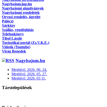
Nagybajom.lap.hu
Nagybajomi alapítványok
Nagybajomi rendeletek
Orvosi rendelés, ügyelet
Pálóczi
Sárközy
Szállás, vendéglátás
Telefonkönyv
Tibol László
Turisztikai portál (Zs.V.K.E.)
Videók (Youtube)
Virág Benedek
Nagybajom.hu
Meghívó: 2026. 06. 24.
Meghívó: 2026. 05. 27.
Meghívó: 2026. 03 11.
Társtelepülések