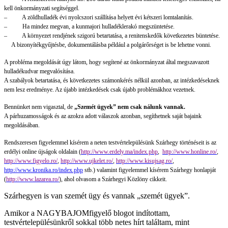
kell önkormányzati segítséggel.
–
A zöldhulladék évi nyolcszori szállítása helyett évi kétszeri lomtalanítás.
–
Ha mindez megvan, a kunmajori hulladéklerakó megszüntetése.
–
A környezet rendjének szigorú betartatása, a renitenskedők következetes büntetése.
A bizonyítékgyűjtésbe, dokumentálásba például a polgárőrséget is be lehetne vonni.
A probléma megoldását úgy látom, hogy segítené az önkormányzat által megszavazott
hulladékudvar megvalósítása.
A szabályok betartatása, és következetes számonkérés nélkül azonban, az intézkedéseknek
nem lesz eredménye. Az újabb intézkedések csak újabb problémákhoz vezetnek.
Bennünket nem vigasztal, de
„Szemét ügyek” nem csak nálunk vannak.
A párhuzamosságok és az azokra adott válaszok azonban, segíthetnek saját bajaink
megoldásában.
Rendszeresen figyelemmel kísérem a neten testvértelepülésünk Szárhegy történéseit is az
erdélyi online újságok oldalain (
http://www.erdely.ma/index.php
,
http://www.honline.ro/
,
http://www.figyelo.ro/
,
http://www.ujkelet.ro/
,
http://www.kisujsag.ro/
,
http://www.kronika.ro/index.php
stb.) valamint figyelemmel kísérem Szárhegy honlapját
(
http://www.lazarea.ro/
), ahol olvasom a Szárhegyi Közlöny cikkeit.
Szárhegyen is van szemét ügy és vannak „szemét ügyek”.
Amikor a NAGYBAJOMfigyelő blogot indítottam,
testvértelepülésünkről sokkal több netes hírt találtam, mint