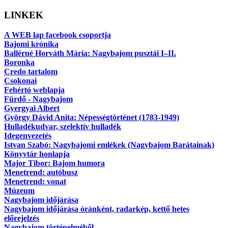
LINKEK
A WEB lap facebook csoportja
Bajomi krónika
Ballérné Horváth Mária: Nagybajom pusztái I–II.
Boronka
Credo tartalom
Csokonai
Fehértó weblapja
Fürdő - Nagybajom
Gyergyai Albert
György Dávid Anita: Népességtörténet (1783-1949)
Hulladékudvar, szelektív hulladék
Idegenvezetés
Istvan Szabó: Nagybajomi emlékek (Nagybajom Barátainak)
Könyvtár honlapja
Major Tibor: Bajom humora
Menetrend: autóbusz
Menetrend: vonat
Múzeum
Nagybajom időjárása
Nagybajom időjárása óránként, radarkép, kettő hetes
előrejelzés
Nagybajom történelméből