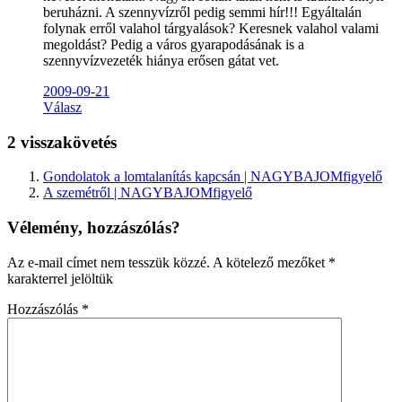
beruházni. A szennyvízről pedig semmi hír!!! Egyáltalán
folynak erről valahol tárgyalások? Keresnek valahol valami
megoldást? Pedig a város gyarapodásának is a
szennyvízvezeték hiánya erősen gátat vet.
2009-09-21
Válasz
2 visszakövetés
Gondolatok a lomtalanítás kapcsán | NAGYBAJOMfigyelő
A szemétről | NAGYBAJOMfigyelő
Vélemény, hozzászólás?
Az e-mail címet nem tesszük közzé.
A kötelező mezőket
*
karakterrel jelöltük
Hozzászólás
*