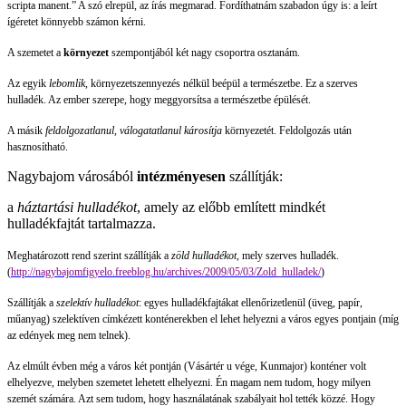
scripta manent.” A szó elrepül, az írás megmarad. Fordíthatnám szabadon úgy is: a leírt
ígéretet könnyebb számon kérni.
A szemetet a
környezet
szempontjából két nagy csoportra osztanám.
Az egyik
lebomlik
, környezetszennyezés nélkül beépül a természetbe. Ez a szerves
hulladék. Az ember szerepe, hogy meggyorsítsa a természetbe épülését.
A másik
feldolgozatlanul, válogatatlanul károsítja
környezetét. Feldolgozás után
hasznosítható.
Nagybajom városából
intézményesen
szállítják:
a
háztartási hulladékot
, amely az előbb említett mindkét
hulladékfajtát tartalmazza.
Meghatározott rend szerint szállítják a
zöld hulladékot,
mely szerves hulladék.
(
http://nagybajomfigyelo.freeblog.hu/archives/2009/05/03/Zold_hulladek/
)
Szállítják a
szelektív hulladékot
: egyes hulladékfajtákat ellenőrizetlenül (üveg, papír,
műanyag) szelektíven címkézett konténerekben el lehet helyezni a város egyes pontjain (míg
az edények meg nem telnek).
Az elmúlt évben még a város két pontján (Vásártér u vége, Kunmajor) konténer volt
elhelyezve, melyben szemetet lehetett elhelyezni. Én magam nem tudom, hogy milyen
szemét számára. Azt sem tudom, hogy használatának szabályait hol tették közzé. Hogy