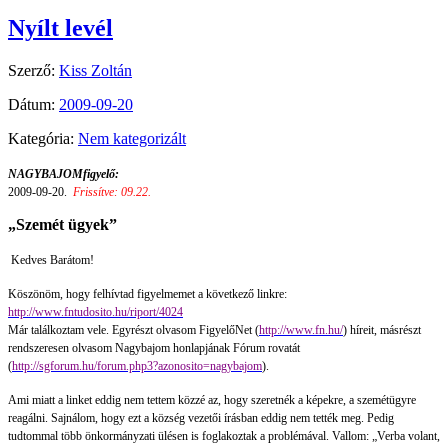
Nyílt levél
Szerző:
Kiss Zoltán
Dátum:
2009-09-20
Kategória:
Nem kategorizált
NAGYBAJOMfigyelő:
2009-09-20.
Frissítve: 09.22.
„Szemét ügyek”
Kedves Barátom!
Köszönöm, hogy felhívtad figyelmemet a következő linkre:
http://www.fntudosito.hu/riport/4024
Már találkoztam vele. Egyrészt olvasom FigyelőNet (
http://www.fn.hu/
) híreit, másrészt
rendszeresen olvasom Nagybajom honlapjának Fórum rovatát
(
http://sgforum.hu/forum.php3?azonosito=nagybajom
).
Ami miatt a linket eddig nem tettem közzé az, hogy szeretnék a képekre, a szemétügyre
reagálni. Sajnálom, hogy ezt a község vezetői írásban eddig nem tették meg. Pedig
tudtommal több önkormányzati ülésen is foglakoztak a problémával. Vallom: „Verba volant,