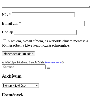
Név
*
E-mail cím
*
Honlap
A nevem, e-mail címem, és weboldalcímem mentése a
böngészőben a következő hozzászólásomhoz.
A fejlécképet készítette: Balogh Zoltán
fotossrac.com
©
Keresés
Archívum
Archívum
Események