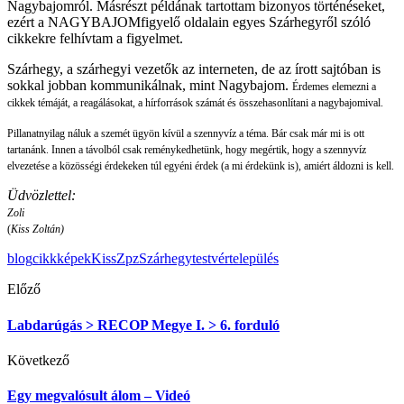
Nagybajomról. Másrészt példának tartottam bizonyos történéseket,
ezért a NAGYBAJOMfigyelő oldalain egyes Szárhegyről szóló
cikkekre felhívtam a figyelmet.
Szárhegy, a szárhegyi vezetők az interneten, de az írott sajtóban is
sokkal jobban kommunikálnak, mint Nagybajom.
Érdemes elemezni a
cikkek témáját, a reagálásokat, a hírforrások számát és összehasonlítani a nagybajomival.
Pillanatnyilag náluk a szemét ügyön kívül a szennyvíz a téma. Bár csak már mi is ott
tartanánk. Innen a távolból csak reménykedhetünk, hogy megértik, hogy a szennyvíz
elvezetése a közösségi érdekeken túl egyéni érdek (a mi érdekünk is), amiért áldozni is kell.
Üdvözlettel:
Zoli
(
Kiss Zoltán)
blog
cikk
képek
KissZ
pz
Szárhegy
testvértelepülés
Előző
Labdarúgás > RECOP Megye I. > 6. forduló
Következő
Egy megvalósult álom – Videó