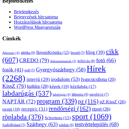
Bejelentkezés
Bejelentkezés
Bejegyzések hírcsatorna
Hozzászólások hírcsatorna
WordPress Magyarország
Címkék
cikk
blog
(39)
BajomiKrónika
(12)
atlétika
(6)
beszéd
(5)
Alternaiv
(4)
(607)
CREDO
(79)
fotó
(66)
felhívás
(8)
dokumentumok
(3)
Hírek
Gyergyószárhegy
(58)
fotók
(41)
golf
(5)
(2268)
irodalom
(53)
interjú
(29)
IvancsicsIlona
(20)
KissZ
(76)
kultúra
(28)
képek
(19)
kézilabda
(17)
labdarúgás
(537)
lábtenisz
(6)
meghívó
(7)
labdrúgás
(4)
program
(339)
pz
(116)
NAPTÁR
(72)
pZ.KissZ
(26)
rendőrségi
(162)
recept/c
(31)
riport
(26)
recept
(10)
sport
(1069)
röplabda
(376)
Schortens
(15)
Szárhegy
(63)
testvértelepülés
(68)
SzabóRoland
(5)
színház
(6)