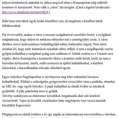
milyen körülmények alakultak ki, ahhoz meg kell nézni a Kunmajorban még működő
konténert és környezetét. Nem válik a „város” dicsőségére. (Lásd a legelső hivatkozást:
http://www.fntudosito.hu/riport/4024
.)
Hála Isten nem lakok egyik lerakó közelében sem, de megértem a közelben lakók
felháborodását.
Pár évvel ezelőtt, amikor a város a mostani szolgáltatóval szerződést kötött, a szolgáltató
meghatározta, hogy milyen és mekkora edényeket ürít a szemétgyűjtés során. A város
illetékes szerve kedvezményes hulladékgyűjtő-edény értékesítést végzett. Nem mérte
azonban fel, hogy mely háztartások maradtak edény nélkül. A nem a megállapodás szerint
gyűjtött hulladékot a szolgáltató pedig nem szállította el. Jobbik esetben ez a Vásártér utca
végébe, illetve Kunmajorba a konténerbe illetve a konténer mellé került, kerül, ha nem a
közvetlen környezetet, mezőt, erdőt szennyezi az építési hulladékokkal, a kidobott
bútorokkal, a használhatatlan műszaki cikkekkel együtt.
Egyes helyeken Nagybajomban is törvényesen meg lehet szabadulni bizonyos
hulladékoktól. Például a szükségtelen gyógyszereket vissza lehet vinni a patikába, elemeket
az ABC-be, vagy egyéb helyekre. A papír hulladékot az elmúlt évekbe az iskolások
gyűjtötték. A pille palackokat most is gyűjtik.
Törvény szabályozza az elektromos készülékek forgalmazók által való kötelező
visszavételét. Vajon új készülék vásárlásakor hány nagybajomi viszi vissza használt
készülékét Kaposvárra.
Megjegyzem az elmúlt években a év egy napján az önkormányzat szervezésében a városban