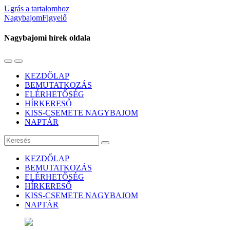
Ugrás a tartalomhoz
NagybajomFigyelő
Nagybajomi hírek oldala
Váltás
Használja
a
a
KEZDŐLAP
mobil
keresés
BEMUTATKOZÁS
menüre
mezőt
ELÉRHETŐSÉG
HÍRKERESŐ
KISS-CSEMETE NAGYBAJOM
NAPTÁR
Keresés
KEZDŐLAP
BEMUTATKOZÁS
ELÉRHETŐSÉG
HÍRKERESŐ
KISS-CSEMETE NAGYBAJOM
NAPTÁR