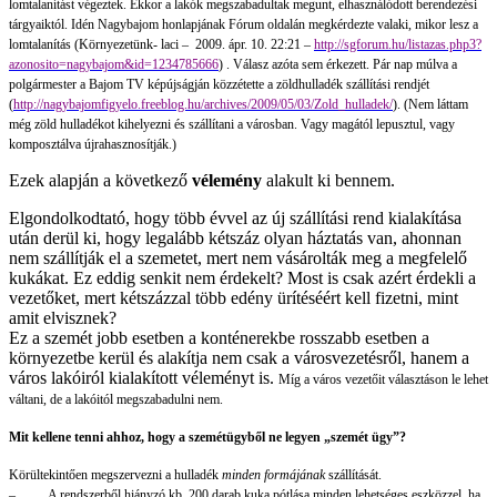
lomtalanítást végeztek. Ekkor a lakók megszabadultak megunt, elhasználódott berendezési
tárgyaiktól. Idén Nagybajom honlapjának Fórum oldalán megkérdezte valaki, mikor lesz a
lomtalanítás (Környezetünk-
laci –
2009. ápr. 10. 22:21 –
http://sgforum.hu/listazas.php3?
azonosito=nagybajom&id=1234785666
)
. Válasz azóta sem érkezett. Pár nap múlva a
polgármester a Bajom TV képújságján közzétette a zöldhulladék szállítási rendjét
(
http://nagybajomfigyelo.freeblog.hu/archives/2009/05/03/Zold_hulladek/
). (Nem láttam
még zöld hulladékot kihelyezni és szállítani a városban. Vagy magától lepusztul, vagy
komposztálva újrahasznosítják.)
Ezek alapján a következő
vélemény
alakult ki bennem.
Elgondolkodtató, hogy több évvel az új szállítási rend kialakítása
után derül ki, hogy legalább kétszáz olyan háztatás van, ahonnan
nem szállítják el a szemetet, mert nem vásárolták meg a megfelelő
kukákat. Ez eddig senkit nem érdekelt? Most is csak azért érdekli a
vezetőket, mert kétszázzal több edény ürítéséért kell fizetni, mint
amit elvisznek?
Ez a szemét jobb esetben a konténerekbe rosszabb esetben a
környezetbe kerül és alakítja nem csak a városvezetésről, hanem a
város lakóiról kialakított véleményt is.
Míg a város vezetőit választáson le lehet
váltani, de a lakóitól megszabadulni nem.
Mit kellene tenni ahhoz, hogy a szemétügyből ne legyen „szemét ügy”?
Körültekintően megszervezni a hulladék
minden formájának
szállítását.
–
A rendszerből hiányzó kb. 200 darab kuka pótlása minden lehetséges eszközzel, ha