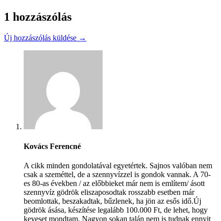
1 hozzászólás
Új hozzászólás küldése →
Kovács Ferencné
A cikk minden gondolatával egyetértek. Sajnos valóban nem
csak a szeméttel, de a szennyvízzel is gondok vannak. A 70-
es 80-as években / az előbbieket már nem is említem/ ásott
szennyvíz gödrök eliszaposodtak rosszabb esetben már
beomlottak, beszakadtak, bűzlenek, ha jön az esős idő.Új
gödrök ásása, készítése legalább 100.000 Ft, de lehet, hogy
keveset mondtam. Nagyon sokan talán nem is tudnak ennyit