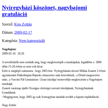
Nyíregyházi köszönet, nagybajomi
gratuláció
Szerző:
Kiss Zoltán
Dátum:
2009-02-17
Kategória:
Nem kategorizált
Nagybajom:
2009-02-16.
20:26
A nevelőedzők nem szokták meg, hogy megköszönjék a munkájukat, legalábbis a
2006
előtti 15-20 évben ez nem volt divat.
Ezért is meglepő számomra , hogy 2005-ben
Nyíregyházára távozó Miklai Zsanett 3 évben
egymásutáni Diákolimpiai Bajnoki címnyerése után közvetlenül,- a Döntő megnyerése
után-, a Vasvári Pál Gimnázium / Zsani iskolája/ testnevelője megköszönte a Nagybajom
munkáját.
Zsanett vasárnap újabb Országos elsőséget szerzett iskolájának, Nyíregyházának.
Gratulálunk.
/ Megjegyzem, hogy 2005-ig csak Somogyban tanultak tovább a bajomi röplabdások/.
Nagy Zoltán