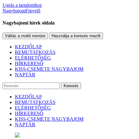
Ugrás a tartalomhoz
NagybajomFigyelő
Nagybajomi hírek oldala
Váltás a mobil menüre
Használja a keresés mezőt
KEZDŐLAP
BEMUTATKOZÁS
ELÉRHETŐSÉG
HÍRKERESŐ
KISS-CSEMETE NAGYBAJOM
NAPTÁR
Keresés
KEZDŐLAP
BEMUTATKOZÁS
ELÉRHETŐSÉG
HÍRKERESŐ
KISS-CSEMETE NAGYBAJOM
NAPTÁR