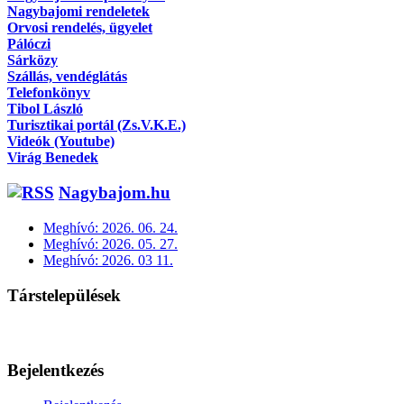
Nagybajomi rendeletek
Orvosi rendelés, ügyelet
Pálóczi
Sárközy
Szállás, vendéglátás
Telefonkönyv
Tibol László
Turisztikai portál (Zs.V.K.E.)
Videók (Youtube)
Virág Benedek
Nagybajom.hu
Meghívó: 2026. 06. 24.
Meghívó: 2026. 05. 27.
Meghívó: 2026. 03 11.
Társtelepülések
Bejelentkezés