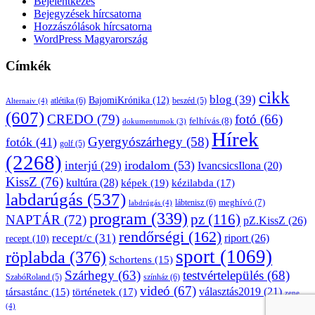
Bejelentkezés
Bejegyzések hírcsatorna
Hozzászólások hírcsatorna
WordPress Magyarország
Címkék
cikk
blog
(39)
BajomiKrónika
(12)
atlétika
(6)
beszéd
(5)
Alternaiv
(4)
(607)
CREDO
(79)
fotó
(66)
felhívás
(8)
dokumentumok
(3)
Hírek
Gyergyószárhegy
(58)
fotók
(41)
golf
(5)
(2268)
irodalom
(53)
interjú
(29)
IvancsicsIlona
(20)
KissZ
(76)
kultúra
(28)
képek
(19)
kézilabda
(17)
labdarúgás
(537)
lábtenisz
(6)
meghívó
(7)
labdrúgás
(4)
program
(339)
pz
(116)
NAPTÁR
(72)
pZ.KissZ
(26)
rendőrségi
(162)
recept/c
(31)
riport
(26)
recept
(10)
sport
(1069)
röplabda
(376)
Schortens
(15)
Szárhegy
(63)
testvértelepülés
(68)
SzabóRoland
(5)
színház
(6)
videó
(67)
választás2019
(21)
társastánc
(15)
történetek
(17)
zene
(4)