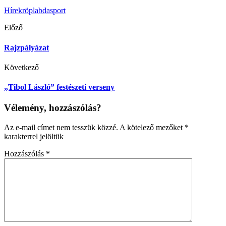
Hírek
röplabda
sport
Előző
Rajzpályázat
Következő
„Tibol László” festészeti verseny
Vélemény, hozzászólás?
Az e-mail címet nem tesszük közzé.
A kötelező mezőket
*
karakterrel jelöltük
Hozzászólás
*