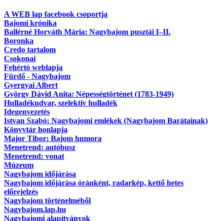
A WEB lap facebook csoportja
Bajomi krónika
Ballérné Horváth Mária: Nagybajom pusztái I–II.
Boronka
Credo tartalom
Csokonai
Fehértó weblapja
Fürdő - Nagybajom
Gyergyai Albert
György Dávid Anita: Népességtörténet (1783-1949)
Hulladékudvar, szelektív hulladék
Idegenvezetés
Istvan Szabó: Nagybajomi emlékek (Nagybajom Barátainak)
Könyvtár honlapja
Major Tibor: Bajom humora
Menetrend: autóbusz
Menetrend: vonat
Múzeum
Nagybajom időjárása
Nagybajom időjárása óránként, radarkép, kettő hetes
előrejelzés
Nagybajom történelméből
Nagybajom.lap.hu
Nagybajomi alapítványok