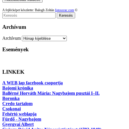
A fejlécképet készítette: Balogh Zoltán
fotossrac.com
©
Keresés
Archívum
Archívum
Események
LINKEK
A WEB lap facebook csoportja
Bajomi krónika
Ballérné Horváth Mária: Nagybajom pusztái I–II.
Boronka
Credo tartalom
Csokonai
Fehértó weblapja
Fürdő - Nagybajom
Gyergyai Albert