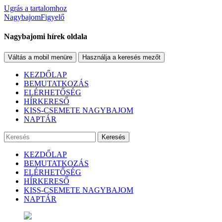
Ugrás a tartalomhoz
NagybajomFigyelő
Nagybajomi hírek oldala
Váltás a mobil menüre
Használja a keresés mezőt
KEZDŐLAP
BEMUTATKOZÁS
ELÉRHETŐSÉG
HÍRKERESŐ
KISS-CSEMETE NAGYBAJOM
NAPTÁR
Keresés
KEZDŐLAP
BEMUTATKOZÁS
ELÉRHETŐSÉG
HÍRKERESŐ
KISS-CSEMETE NAGYBAJOM
NAPTÁR