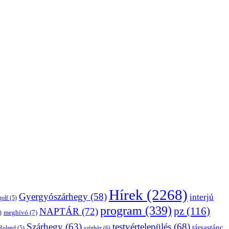
Hírek
(2268)
Gyergyószárhegy
(58)
interjú
golf
(5)
program
(339)
pz
(116)
NAPTÁR
(72)
)
meghívó
(7)
Szárhegy
(63)
testvértelepülés
(68)
társastánc
Roland
(5)
színház
(6)