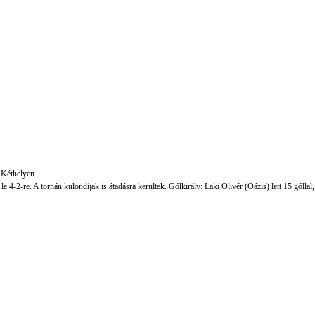
a Kéthelyen…
 4-2-re. A tornán különdíjak is átadásra kerültek. Gólkirály: Laki Olivér (Oázis) lett 15 góll