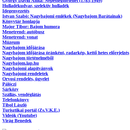
György Dávid Anita: Népességtörténet (1783-1949)
Hulladékudvar, szelektív hulladék
Idegenvezetés
Istvan Szabó: Nagybajomi emlékek (Nagybajom Barátainak)
Könyvtár honlapja
Major Tibor: Bajom humora
Menetrend: autóbusz
Menetrend: vonat
Múzeum
Nagybajom időjárása
Nagybajom időjárása óránként, radarkép, kettő hetes előrejelzés
Nagybajom történelméből
Nagybajom.lap.hu
Nagybajomi alapítványok
Nagybajomi rendeletek
Orvosi rendelés, ügyelet
Pálóczi
Sárközy
Szállás, vendéglátás
Telefonkönyv
Tibol László
Turisztikai portál (Zs.V.K.E.)
Videók (Youtube)
Virág Benedek