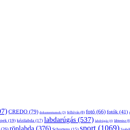
07)
CREDO
(79)
fotó
(66)
fotók
(41)
felhívás
(8)
dokumentumok
(3)
labdarúgás
(537)
épek
(19)
kézilabda
(17)
lábtenisz
(6
labdrúgás
(4)
sport
(1069)
röplabda
(376)
(26)
Schortens
(15)
Szabó