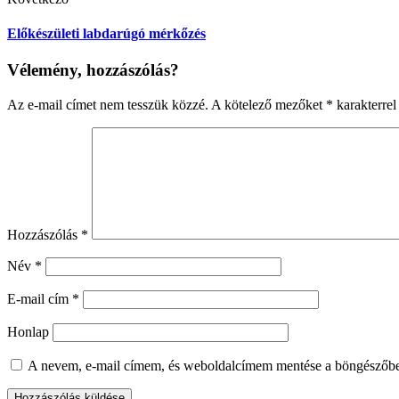
Előkészületi labdarúgó mérkőzés
Vélemény, hozzászólás?
Az e-mail címet nem tesszük közzé.
A kötelező mezőket
*
karakterrel 
Hozzászólás
*
Név
*
E-mail cím
*
Honlap
A nevem, e-mail címem, és weboldalcímem mentése a böngészőb