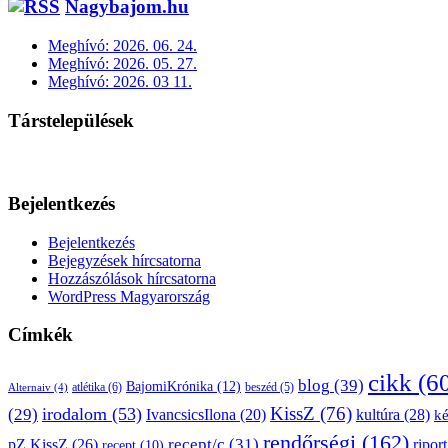
Nagybajom.hu
Meghívó: 2026. 06. 24.
Meghívó: 2026. 05. 27.
Meghívó: 2026. 03 11.
Társtelepülések
Bejelentkezés
Bejelentkezés
Bejegyzések hírcsatorna
Hozzászólások hírcsatorna
WordPress Magyarország
Címkék
cikk
(6
blog
(39)
BajomiKrónika
(12)
atlétika
(6)
beszéd
(5)
Alternaiv
(4)
KissZ
(76)
irodalom
(53)
(29)
kultúra
(28)
IvancsicsIlona
(20)
k
rendőrségi
(162)
pZ.KissZ
(26)
recept/c
(31)
riport
recept
(10)