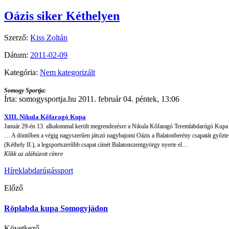
Oázis siker Kéthelyen
Szerző:
Kiss Zoltán
Dátum:
2011-02-09
Kategória:
Nem kategorizált
Somogy Sportja:
Írta: somogysportja.hu 2011. február 04. péntek, 13:06
XIII. Nikula Kőfaragó Kupa
Január 29-én 13. alkalommal került megrendezésre a Nikula Kőfaragó Teremlabdarúgó Kup
… A döntőben a végig nagyszerűen játszó nagybajomi Oázis a Balatonberény csapatát győzte le
(Kéthely II.), a legsportszerűbb csapat címét Balatonszentgyörgy nyerte el…
Klikk az aláhúzott címre
Hírek
labdarúgás
sport
Előző
Röplabda kupa Somogyjádon
Következő