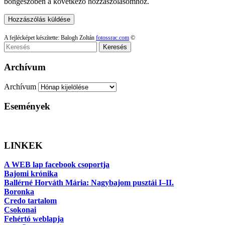
böngészőben a következő hozzászólásomhoz.
A fejlécképet készítette: Balogh Zoltán
fotossrac.com
©
Keresés
Archívum
Archívum
Események
LINKEK
A WEB lap facebook csoportja
Bajomi krónika
Ballérné Horváth Mária: Nagybajom pusztái I–II.
Boronka
Credo tartalom
Csokonai
Fehértó weblapja