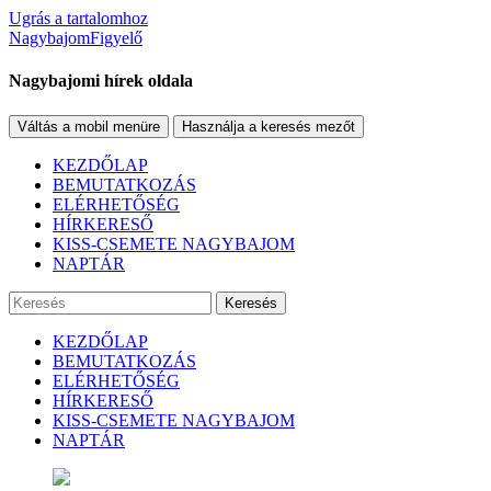
Ugrás a tartalomhoz
NagybajomFigyelő
Nagybajomi hírek oldala
Váltás a mobil menüre
Használja a keresés mezőt
KEZDŐLAP
BEMUTATKOZÁS
ELÉRHETŐSÉG
HÍRKERESŐ
KISS-CSEMETE NAGYBAJOM
NAPTÁR
Keresés
KEZDŐLAP
BEMUTATKOZÁS
ELÉRHETŐSÉG
HÍRKERESŐ
KISS-CSEMETE NAGYBAJOM
NAPTÁR