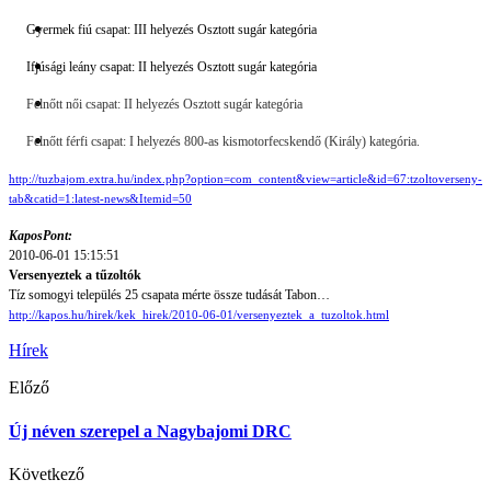
Gyermek fiú csapat: III helyezés Osztott sugár kategória
Ifjúsági leány csapat: II helyezés Osztott sugár kategória
Felnőtt női csapat: II helyezés Osztott sugár kategória
Felnőtt férfi csapat: I helyezés 800-as kismotorfecskendő (Király) kategória.
http://tuzbajom.extra.hu/index.php?option=com_content&view=article&id=67:tzoltoverseny-
tab&catid=1:latest-news&Itemid=50
KaposPont:
2010-06-01 15:15:51
Versenyeztek a tűzoltók
Tíz somogyi település 25 csapata mérte össze tudását Tabon…
http://kapos.hu/hirek/kek_hirek/2010-06-01/versenyeztek_a_tuzoltok.html
Hírek
Előző
Új néven szerepel a Nagybajomi DRC
Következő