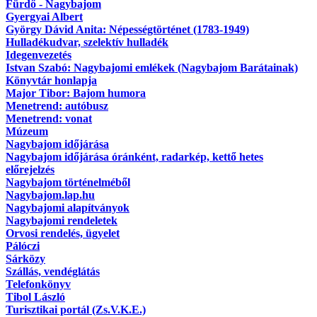
Fürdő - Nagybajom
Gyergyai Albert
György Dávid Anita: Népességtörténet (1783-1949)
Hulladékudvar, szelektív hulladék
Idegenvezetés
Istvan Szabó: Nagybajomi emlékek (Nagybajom Barátainak)
Könyvtár honlapja
Major Tibor: Bajom humora
Menetrend: autóbusz
Menetrend: vonat
Múzeum
Nagybajom időjárása
Nagybajom időjárása óránként, radarkép, kettő hetes
előrejelzés
Nagybajom történelméből
Nagybajom.lap.hu
Nagybajomi alapítványok
Nagybajomi rendeletek
Orvosi rendelés, ügyelet
Pálóczi
Sárközy
Szállás, vendéglátás
Telefonkönyv
Tibol László
Turisztikai portál (Zs.V.K.E.)