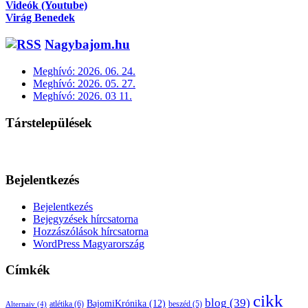
Videók (Youtube)
Virág Benedek
Nagybajom.hu
Meghívó: 2026. 06. 24.
Meghívó: 2026. 05. 27.
Meghívó: 2026. 03 11.
Társtelepülések
Bejelentkezés
Bejelentkezés
Bejegyzések hírcsatorna
Hozzászólások hírcsatorna
WordPress Magyarország
Címkék
cikk
blog
(39)
BajomiKrónika
(12)
atlétika
(6)
beszéd
(5)
Alternaiv
(4)