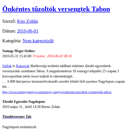
Önkéntes tűzoltók versengtek Tabon
Szerző:
Kiss Zoltán
Dátum:
2010-06-01
Kategória:
Nem kategorizált
Somogy Megye Online:
2010-05-31 15:45:00
Frissítve: 2010-06-02 08:45
Siófok
és
Kaposvár
illetékességi területén található önkéntes tűzoltó egyesületek
versenyeztek szombaton Tabon. A megmérettetésen 10 somogyi település 25 csapata 3
korcsoportban mérte össze tudását és rátermettségét…
…
A 800 liter/perces kismotorfecskendő szerelés felnőtt férfi nyertese Nagybajom csapata
lett…
http://www.somogymegye.us/somogy-megye/onkentes-tuzoltok-versengtek-tabon
Tűzoltó Egyesület Nagybajom:
2010 május 31., hétfő 14:28 Bertus Zoltán
Tűzoltóverseny Tab
Nagybajomi eredmények: