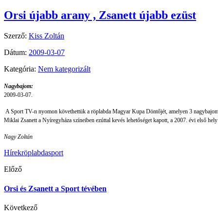
Orsi újabb arany , Zsanett újabb ezüst
Szerző:
Kiss Zoltán
Dátum:
2009-03-07
Kategória:
Nem kategorizált
Nagybajom:
2009-03-07.
A Sport TV-n nyomon követhettük a röplabda Magyar Kupa Döntőjét, amelyen 3 nagybajomi l
Miklai Zsanett a Nyíregyháza színeiben ezúttal kevés lehetőséget kapott, a 2007. évi első hely u
Nagy Zoltán
Hírek
röplabda
sport
Előző
Orsi és Zsanett a Sport tévében
Következő