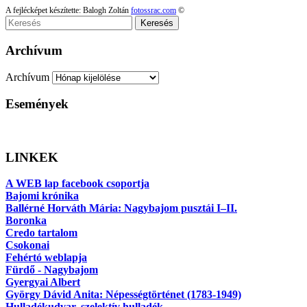
A fejlécképet készítette: Balogh Zoltán
fotossrac.com
©
Keresés
Archívum
Archívum
Események
LINKEK
A WEB lap facebook csoportja
Bajomi krónika
Ballérné Horváth Mária: Nagybajom pusztái I–II.
Boronka
Credo tartalom
Csokonai
Fehértó weblapja
Fürdő - Nagybajom
Gyergyai Albert
György Dávid Anita: Népességtörténet (1783-1949)
Hulladékudvar, szelektív hulladék