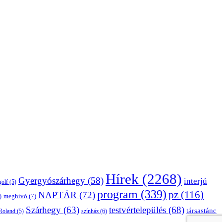
Hírek
(2268)
Gyergyószárhegy
(58)
interjú
golf
(5)
program
(339)
pz
(116)
NAPTÁR
(72)
)
meghívó
(7)
Szárhegy
(63)
testvértelepülés
(68)
társastánc
Roland
(5)
színház
(6)