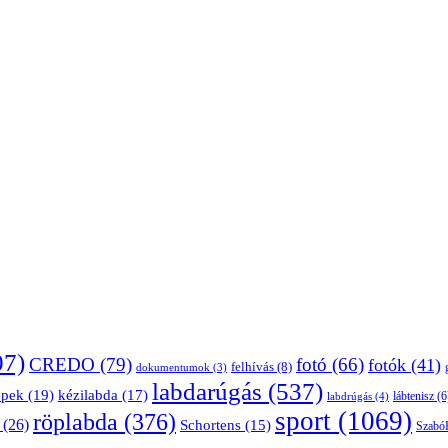
07)
CREDO
(79)
fotó
(66)
fotók
(41)
felhívás
(8)
dokumentumok
(3)
labdarúgás
(537)
épek
(19)
kézilabda
(17)
lábtenisz
(6
labdrúgás
(4)
sport
(1069)
röplabda
(376)
(26)
Schortens
(15)
Szabó