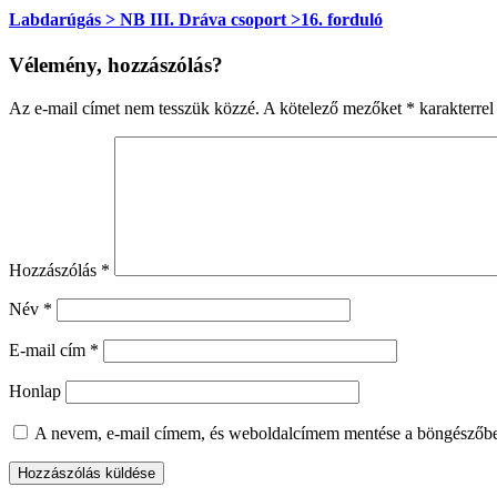
Labdarúgás > NB III. Dráva csoport >16. forduló
Vélemény, hozzászólás?
Az e-mail címet nem tesszük közzé.
A kötelező mezőket
*
karakterrel 
Hozzászólás
*
Név
*
E-mail cím
*
Honlap
A nevem, e-mail címem, és weboldalcímem mentése a böngészőb