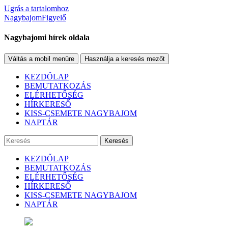
Ugrás a tartalomhoz
NagybajomFigyelő
Nagybajomi hírek oldala
Váltás a mobil menüre
Használja a keresés mezőt
KEZDŐLAP
BEMUTATKOZÁS
ELÉRHETŐSÉG
HÍRKERESŐ
KISS-CSEMETE NAGYBAJOM
NAPTÁR
Keresés
KEZDŐLAP
BEMUTATKOZÁS
ELÉRHETŐSÉG
HÍRKERESŐ
KISS-CSEMETE NAGYBAJOM
NAPTÁR