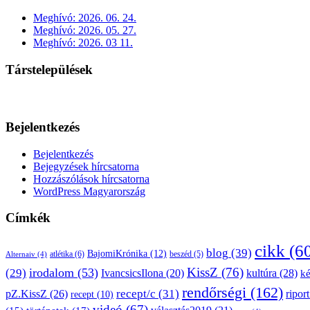
Meghívó: 2026. 06. 24.
Meghívó: 2026. 05. 27.
Meghívó: 2026. 03 11.
Társtelepülések
Bejelentkezés
Bejelentkezés
Bejegyzések hírcsatorna
Hozzászólások hírcsatorna
WordPress Magyarország
Címkék
cikk
(6
blog
(39)
BajomiKrónika
(12)
atlétika
(6)
beszéd
(5)
Alternaiv
(4)
KissZ
(76)
irodalom
(53)
(29)
kultúra
(28)
IvancsicsIlona
(20)
k
rendőrségi
(162)
pZ.KissZ
(26)
recept/c
(31)
riport
recept
(10)
videó
(67)