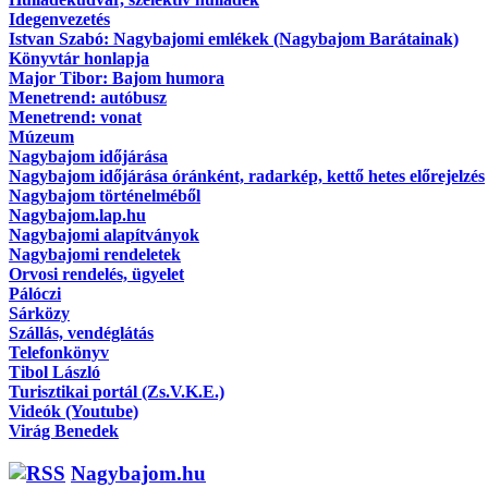
Idegenvezetés
Istvan Szabó: Nagybajomi emlékek (Nagybajom Barátainak)
Könyvtár honlapja
Major Tibor: Bajom humora
Menetrend: autóbusz
Menetrend: vonat
Múzeum
Nagybajom időjárása
Nagybajom időjárása óránként, radarkép, kettő hetes előrejelzés
Nagybajom történelméből
Nagybajom.lap.hu
Nagybajomi alapítványok
Nagybajomi rendeletek
Orvosi rendelés, ügyelet
Pálóczi
Sárközy
Szállás, vendéglátás
Telefonkönyv
Tibol László
Turisztikai portál (Zs.V.K.E.)
Videók (Youtube)
Virág Benedek
Nagybajom.hu