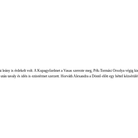
eány is érdekelt volt. A Kupagyőzelmet a Vasas szerezte meg, Pék-Tormási Orsolya végig kie
tán tavaly és idén is ezüstérmet szerzett. Horváth Alexandra a Döntő előtt egy héttel kézsérülést 