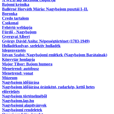
Bajomi krónika
Ballérné Horváth Mária: Nagybajom pusztái I–II.
Boronka
Credo tartalom
Csokonai
Fehértó weblapja
Fürdő - Nagybajom
Gyergyai Albert
György Dávid Anita: Népességtörténet (1783-1949)
Hulladékudvar, szelektív hulladék
Idegenvezetés
Istvan Szabó: Nagybajomi emlékek (Nagybajom Barátainak)
Könyvtár honlapja
Major Tibor: Bajom humora
Menetrend: autóbusz
Menetrend: vonat
Múzeum
Nagybajom időjárása
Nagybajom időjárása óránként, radarkép, kettő hetes
előrejelzés
Nagybajom történelméből
Nagybajom.lap.hu
Nagybajomi alapítványok
Nagybajomi rendeletek