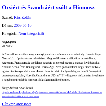
Orsiért és Szandráért szólt a Himnusz
Szerző:
Kiss Zoltán
Dátum:
2009-05-10
Kategória:
Nem kategorizált
Nagybajom:
2009-05-10.
A 70-es- 80-as években nagy élményt jelentettek számomra a szombathelyi Savaria Kupa
Nemzetközi röplabda torna mérkőzései. Megcsodálhattam a világelitbe tartozó Kuba,
Argentina, Franciaország csodálatos sztárjait, tisztelettel néztem a magyar kiválóságokat:
Szalainé Sebők Évát, Bánhegyinét, Torma Ágit. Nem gondolhattam, hogy 30 év múlva 2
egykori tanítványomért is szoríthatok. Pék-Tormási Orsolya a Magyar Felnőtt Válogatott
csapatkapitányaként, Horváth Alexandra az U23-as/ "B" válogatott/ játékosaként öregbítette
a nagybajomi röplabda hírnevét. Sok sikert mindkettőjüknek.
Nagy Zoltán nevelőedző
http://www.hunvolley.hu/index.php?option=com_content&view=article&id=1413:minden-amit-a-savaria-
kuparol-tudni-kell&catid=1:latest-news
Hírek
röplabda
sport