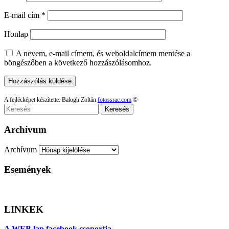
E-mail cím
*
Honlap
A nevem, e-mail címem, és weboldalcímem mentése a
böngészőben a következő hozzászólásomhoz.
A fejlécképet készítette: Balogh Zoltán
fotossrac.com
©
Keresés
Archívum
Archívum
Események
LINKEK
A WEB lap facebook csoportja