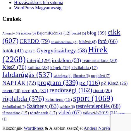
Hozzászólások hírcsatorna
WordPress Magyarország
Címkék
cikk
blog
(39)
BajomiKrónika
(12)
atlétika
(6)
beszéd
(5)
Alternaiv
(4)
(607)
CREDO
(79)
fotó
(66)
felhívás
(8)
dokumentumok
(3)
Hírek
Gyergyószárhegy
(58)
fotók
(41)
golf
(5)
(2268)
irodalom
(53)
interjú
(29)
IvancsicsIlona
(20)
KissZ
(76)
kultúra
(28)
képek
(19)
kézilabda
(17)
labdarúgás
(537)
lábtenisz
(6)
meghívó
(7)
labdrúgás
(4)
program
(339)
pz
(116)
NAPTÁR
(72)
pZ.KissZ
(26)
rendőrségi
(162)
recept/c
(31)
riport
(26)
recept
(10)
sport
(1069)
röplabda
(376)
Schortens
(15)
Szárhegy
(63)
testvértelepülés
(68)
SzabóRoland
(5)
színház
(6)
videó
(67)
választás2019
(21)
társastánc
(15)
történetek
(17)
zene
(4)
Köszönjük
WordPress
&
A sablon szerzője:
Anders Norén