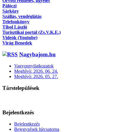
Orvosi rendelés, ügyelet
Pálóczi
Sárközy
Szállás, vendéglátás
Telefonkönyv
Tibol László
Turisztikai portál (Zs.V.K.E.)
Videók (Youtube)
Virág Benedek
Nagybajom.hu
Vagyonnyilatkozatok
Meghívó: 2026. 06. 24.
Meghívó: 2026. 05. 27.
Társtelepülések
Bejelentkezés
Bejelentkezés
Bejegyzések hírcsatorna