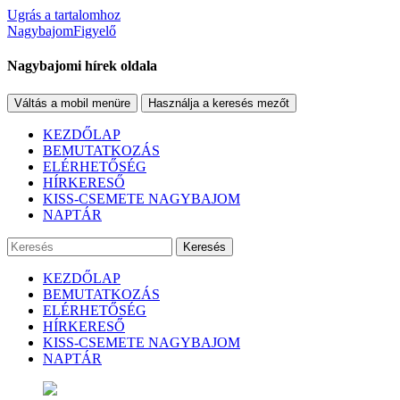
Ugrás a tartalomhoz
NagybajomFigyelő
Nagybajomi hírek oldala
Váltás a mobil menüre
Használja a keresés mezőt
KEZDŐLAP
BEMUTATKOZÁS
ELÉRHETŐSÉG
HÍRKERESŐ
KISS-CSEMETE NAGYBAJOM
NAPTÁR
Keresés
KEZDŐLAP
BEMUTATKOZÁS
ELÉRHETŐSÉG
HÍRKERESŐ
KISS-CSEMETE NAGYBAJOM
NAPTÁR