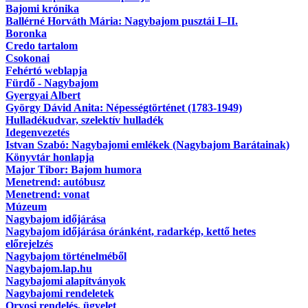
Bajomi krónika
Ballérné Horváth Mária: Nagybajom pusztái I–II.
Boronka
Credo tartalom
Csokonai
Fehértó weblapja
Fürdő - Nagybajom
Gyergyai Albert
György Dávid Anita: Népességtörténet (1783-1949)
Hulladékudvar, szelektív hulladék
Idegenvezetés
Istvan Szabó: Nagybajomi emlékek (Nagybajom Barátainak)
Könyvtár honlapja
Major Tibor: Bajom humora
Menetrend: autóbusz
Menetrend: vonat
Múzeum
Nagybajom időjárása
Nagybajom időjárása óránként, radarkép, kettő hetes
előrejelzés
Nagybajom történelméből
Nagybajom.lap.hu
Nagybajomi alapítványok
Nagybajomi rendeletek
Orvosi rendelés, ügyelet