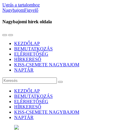
Ugrás a tartalomhoz
NagybajomFigyelő
Nagybajomi hírek oldala
Váltás
Használja
a
a
KEZDŐLAP
mobil
keresés
BEMUTATKOZÁS
menüre
mezőt
ELÉRHETŐSÉG
HÍRKERESŐ
KISS-CSEMETE NAGYBAJOM
NAPTÁR
Keresés
KEZDŐLAP
BEMUTATKOZÁS
ELÉRHETŐSÉG
HÍRKERESŐ
KISS-CSEMETE NAGYBAJOM
NAPTÁR