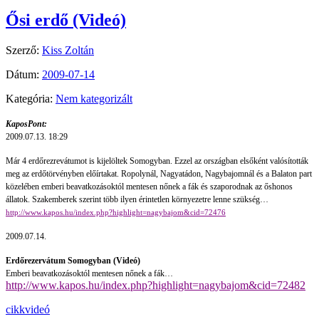
Ősi erdő (Videó)
Szerző:
Kiss Zoltán
Dátum:
2009-07-14
Kategória:
Nem kategorizált
KaposPont:
2009.07.13. 18:29
Már 4 erdőrezrevátumot is kijelöltek Somogyban. Ezzel az országban elsőként valósították
meg az erdőtörvényben előírtakat. Ropolynál, Nagyatádon, Nagybajomnál és a Balaton part
közelében emberi beavatkozásoktól mentesen nőnek a fák és szaporodnak az őshonos
állatok. Szakemberek szerint több ilyen érintetlen környezetre lenne szükség…
http://www.kapos.hu/index.php?highlight=nagybajom&cid=72476
2009.07.14.
Erdőrezervátum Somogyban (Videó)
Emberi beavatkozásoktól mentesen nőnek a fák…
http://www.kapos.hu/index.php?highlight=nagybajom&cid=72482
cikk
videó