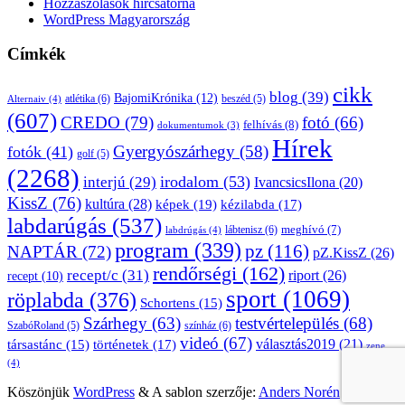
Hozzászólások hírcsatorna
WordPress Magyarország
Címkék
cikk
blog
(39)
BajomiKrónika
(12)
atlétika
(6)
beszéd
(5)
Alternaiv
(4)
(607)
CREDO
(79)
fotó
(66)
felhívás
(8)
dokumentumok
(3)
Hírek
Gyergyószárhegy
(58)
fotók
(41)
golf
(5)
(2268)
irodalom
(53)
interjú
(29)
IvancsicsIlona
(20)
KissZ
(76)
kultúra
(28)
képek
(19)
kézilabda
(17)
labdarúgás
(537)
lábtenisz
(6)
meghívó
(7)
labdrúgás
(4)
program
(339)
pz
(116)
NAPTÁR
(72)
pZ.KissZ
(26)
rendőrségi
(162)
recept/c
(31)
riport
(26)
recept
(10)
sport
(1069)
röplabda
(376)
Schortens
(15)
Szárhegy
(63)
testvértelepülés
(68)
SzabóRoland
(5)
színház
(6)
videó
(67)
választás2019
(21)
társastánc
(15)
történetek
(17)
zene
(4)
Köszönjük
WordPress
&
A sablon szerzője:
Anders Norén