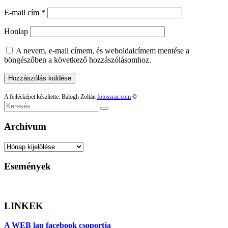
E-mail cím
*
Honlap
A nevem, e-mail címem, és weboldalcímem mentése a
böngészőben a következő hozzászólásomhoz.
A fejlécképet készítette: Balogh Zoltán
fotossrac.com
©
Keresés
Archívum
Archívum
Események
LINKEK
A WEB lap facebook csoportja