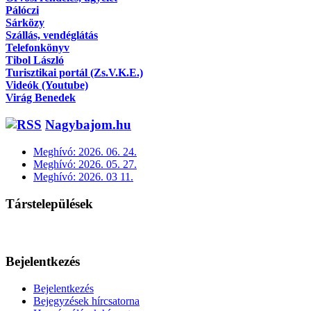
Pálóczi
Sárközy
Szállás, vendéglátás
Telefonkönyv
Tibol László
Turisztikai portál (Zs.V.K.E.)
Videók (Youtube)
Virág Benedek
Nagybajom.hu
Meghívó: 2026. 06. 24.
Meghívó: 2026. 05. 27.
Meghívó: 2026. 03 11.
Társtelepülések
Bejelentkezés
Bejelentkezés
Bejegyzések hírcsatorna