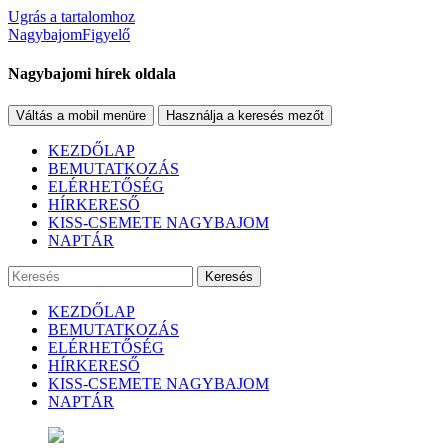
Ugrás a tartalomhoz
NagybajomFigyelő
Nagybajomi hírek oldala
Váltás a mobil menüre
Használja a keresés mezőt
KEZDŐLAP
BEMUTATKOZÁS
ELÉRHETŐSÉG
HÍRKERESŐ
KISS-CSEMETE NAGYBAJOM
NAPTÁR
Keresés
KEZDŐLAP
BEMUTATKOZÁS
ELÉRHETŐSÉG
HÍRKERESŐ
KISS-CSEMETE NAGYBAJOM
NAPTÁR