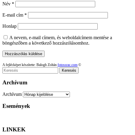
Név
*
E-mail cím
*
Honlap
A nevem, e-mail címem, és weboldalcímem mentése a
böngészőben a következő hozzászólásomhoz.
A fejlécképet készítette: Balogh Zoltán
fotossrac.com
©
Keresés
Archívum
Archívum
Események
LINKEK