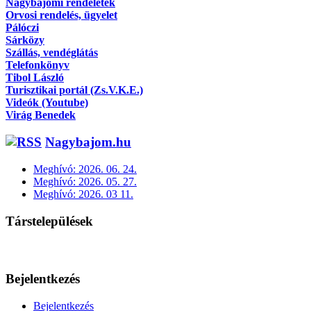
Nagybajomi rendeletek
Orvosi rendelés, ügyelet
Pálóczi
Sárközy
Szállás, vendéglátás
Telefonkönyv
Tibol László
Turisztikai portál (Zs.V.K.E.)
Videók (Youtube)
Virág Benedek
Nagybajom.hu
Meghívó: 2026. 06. 24.
Meghívó: 2026. 05. 27.
Meghívó: 2026. 03 11.
Társtelepülések
Bejelentkezés
Bejelentkezés