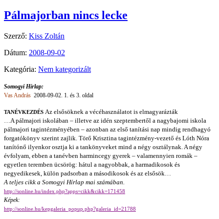
Pálmajorban nincs lecke
Szerző:
Kiss Zoltán
Dátum:
2008-09-02
Kategória:
Nem kategorizált
Somogyi Hírlap:
Vas András
2008-09-02. 1. és 3. oldal
Az elsősöknek a vécéhasználatot is elmagyarázták
TANÉVKEZDÉS
…A pálmajori iskolában – illetve az idén szeptembertől a nagybajomi iskola
pálmajori tagintézményében – azonban az első tanítási nap mindig rendhagyó
forgatókönyv szerint zajlik. Törő Krisztina tagintézmény-vezető és Lóth Nóra
tanítónő ilyenkor osztja ki a tankönyveket mind a négy osztálynak. A négy
évfolyam, ebben a tanévben harmincegy gyerek – valamennyien romák –
egyetlen teremben ücsörög: hátul a nagyobbak, a harmadikosok és
negyedikesek, külön padsorban a másodikosok és az elsősök…
A teljes cikk a Somogyi Hírlap mai számában.
http://sonline.hu/index.php?apps=cikk&cikk=171458
Képek:
http://sonline.hu/kepgaleria_popup.php?galeria_id=21788