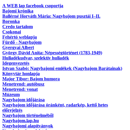
A WEB lap facebook csoportja
Bajomi krónika
Ballérné Horváth Mária: Nagybajom pusztái I–II.
Boronka
Credo tartalom
Csokonai
Fehértó weblapja
Fürdő - Nagybajom
Gyergyai Albert
György Dávid Anita: Népességtörténet (1783-1949)
Hulladékudvar, szelektív hulladék
Idegenvezetés
Istvan Szabó: Nagybajomi emlékek (Nagybajom Barátainak)
Könyvtár honlapja
Major Tibor: Bajom humora
Menetrend: autóbusz
Menetrend: vonat
Múzeum
Nagybajom időjárása
Nagybajom időjárása óránként, radarkép, kettő hetes
előrejelzés
Nagybajom történelméből
Nagybajom.lap.hu
Nagybajomi alapítványok