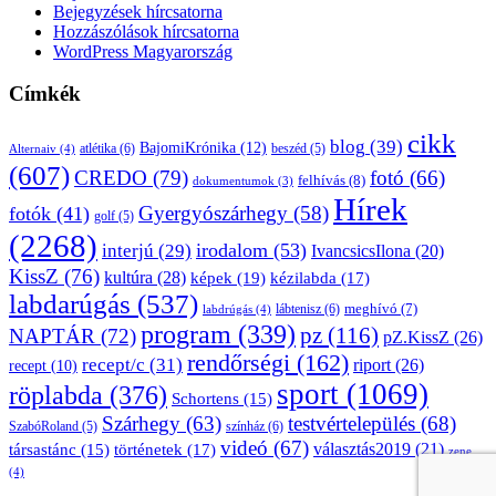
Bejegyzések hírcsatorna
Hozzászólások hírcsatorna
WordPress Magyarország
Címkék
cikk
blog
(39)
BajomiKrónika
(12)
atlétika
(6)
beszéd
(5)
Alternaiv
(4)
(607)
CREDO
(79)
fotó
(66)
felhívás
(8)
dokumentumok
(3)
Hírek
Gyergyószárhegy
(58)
fotók
(41)
golf
(5)
(2268)
irodalom
(53)
interjú
(29)
IvancsicsIlona
(20)
KissZ
(76)
kultúra
(28)
képek
(19)
kézilabda
(17)
labdarúgás
(537)
lábtenisz
(6)
meghívó
(7)
labdrúgás
(4)
program
(339)
pz
(116)
NAPTÁR
(72)
pZ.KissZ
(26)
rendőrségi
(162)
recept/c
(31)
riport
(26)
recept
(10)
sport
(1069)
röplabda
(376)
Schortens
(15)
Szárhegy
(63)
testvértelepülés
(68)
SzabóRoland
(5)
színház
(6)
videó
(67)
választás2019
(21)
társastánc
(15)
történetek
(17)
zene
(4)